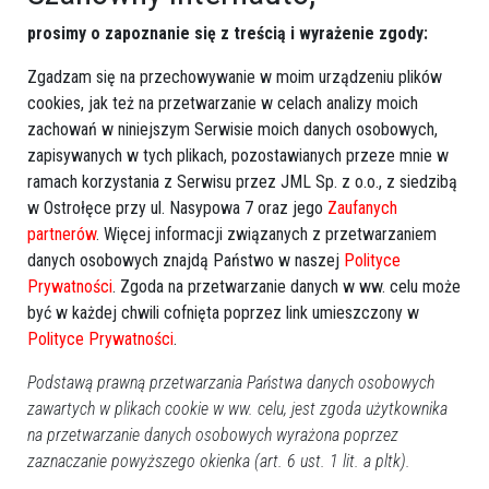
prosimy o zapoznanie się z treścią i wyrażenie zgody:
Zgadzam się na przechowywanie w moim urządzeniu plików
cookies, jak też na przetwarzanie w celach analizy moich
zachowań w niniejszym Serwisie moich danych osobowych,
zapisywanych w tych plikach, pozostawianych przeze mnie w
ramach korzystania z Serwisu przez JML Sp. z o.o., z siedzibą
w Ostrołęce przy ul. Nasypowa 7 oraz jego
Zaufanych
partnerów
. Więcej informacji związanych z przetwarzaniem
danych osobowych znajdą Państwo w naszej
Polityce
Prywatności
. Zgoda na przetwarzanie danych w ww. celu może
być w każdej chwili cofnięta poprzez link umieszczony w
Polityce Prywatności
.
Podstawą prawną przetwarzania Państwa danych osobowych
Prod. USA/Wlk. Brytania 2026, akcja/dramat, 100 min
zawartych w plikach cookie w ww. celu, jest zgoda użytkownika
na przetwarzanie danych osobowych wyrażona poprzez
Eve, działająca w szarej strefie specjalistka od
zaznaczanie powyższego okienka (art. 6 ust. 1 lit. a pltk).
załatwiania ekstremalnie trudnych spraw dla wyjątkowo