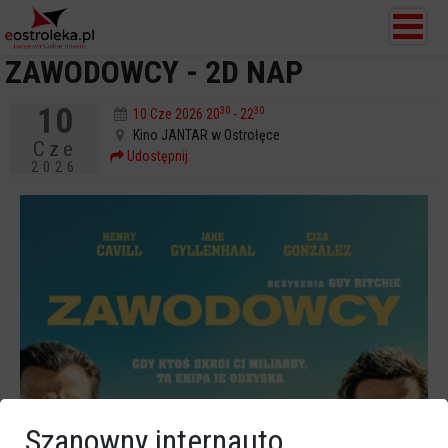
ZAWODOWCY - 2D NAP
10
30
30
10 Cze 2026 20
- 22
Kino JANTAR w Ostrołęce
Cze
Udostępnij
2026
Szanowny internauto,