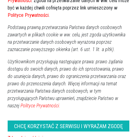
Prywatności
. Zgoda na przetwarzanie danych w ww. celu może
prokuratura
być w każdej chwili cofnięta poprzez link umieszczony w
Polityce Prywatności
.
Podstawą prawną przetwarzania Państwa danych osobowych
zawartych w plikach cookie w ww. celu, jest zgoda użytkownika
na przetwarzanie danych osobowych wyrażona poprzez
zaznaczanie powyższego okienka (art. 6 ust. 1 lit. a pltk).
Użytkownikom przysługują następujące prawa: prawo żądania
dostępu do swoich danych, prawo do ich sprostowania, prawo
do usunięcia danych, prawo do ograniczenia przetwarzania oraz
prawo do przenoszenia danych. Więcej informacji na temat
przetwarzania Państwa danych osobowych, w tym
przysługujących Państwu uprawnień, znajdziecie Państwo w
naszej
Polityce Prywatności.
CHCĘ KORZYSTAĆ Z SERWISU I WYRAŻAM ZGODĘ