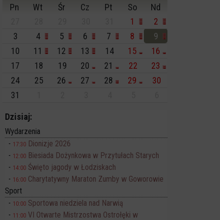
Pn
Wt
Śr
Cz
Pt
So
Nd
27
28
29
30
31
1
2
3
4
5
6
7
8
9
10
11
12
13
14
15
16
17
18
19
20
21
22
23
24
25
26
27
28
29
30
31
1
2
3
4
5
6
Dzisiaj:
Wydarzenia
Dionizje 2026
17:30
Biesiada Dożynkowa w Przytułach Starych
12:00
Święto jagody w Łodziskach
14:00
Charytatywny Maraton Zumby w Goworowie
16:00
Sport
Sportowa niedziela nad Narwią
10:00
VI Otwarte Mistrzostwa Ostrołęki w
11:00