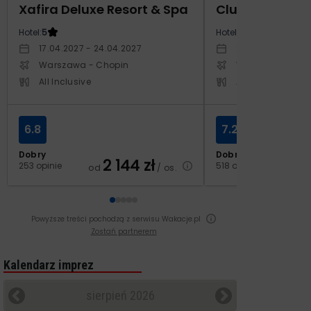
Xafira Deluxe Resort & Spa
Club Side Coa
Hotel:
5
Hotel:
5
17.04.2027 - 24.04.2027
20.10.2027 - 27.1
Warszawa - Chopin
Warszawa - Cho
All Inclusive
All Inclusive
6.8
7.2
Dobry
Dobry
2 144
zł
2
253 opinie
518 opinii
od
/ os.
od
Powyższe treści pochodzą z serwisu Wakacje.pl
Zostań partnerem
Kalendarz imprez
sierpień 2026