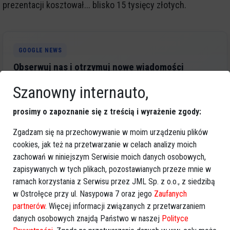
prezentacji kosztował... blisko 15 tysięcy złotych.
GOOGLE NEWS
Obserwuj nas i otrzymuj nowe wiadomości
Dodaj eOstroleka do obserwowanych źródeł w Google News.
Szanowny internauto,
Obserwuj w Google News
prosimy o zapoznanie się z treścią i wyrażenie zgody:
Zgadzam się na przechowywanie w moim urządzeniu plików
REKLAMA
cookies, jak też na przetwarzanie w celach analizy moich
zachowań w niniejszym Serwisie moich danych osobowych,
zapisywanych w tych plikach, pozostawianych przeze mnie w
ramach korzystania z Serwisu przez JML Sp. z o.o., z siedzibą
w Ostrołęce przy ul. Nasypowa 7 oraz jego
Zaufanych
partnerów
. Więcej informacji związanych z przetwarzaniem
Więcej o
danych osobowych znajdą Państwo w naszej
Polityce
:
Mazowieckie dba o zdrowie
,
Uwaga TVN
,
śledztwo
,