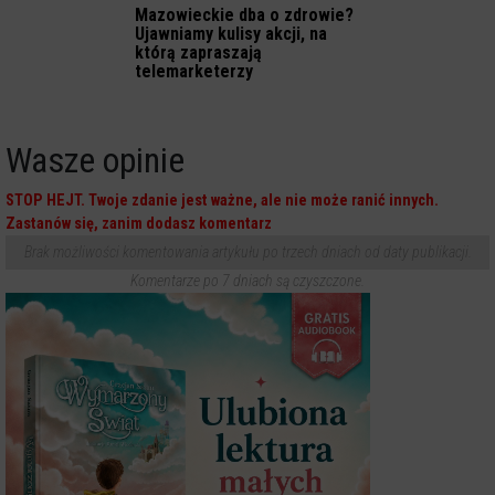
Mazowieckie dba o zdrowie?
Ujawniamy kulisy akcji, na
którą zapraszają
telemarketerzy
Wasze opinie
STOP HEJT. Twoje zdanie jest ważne, ale nie może ranić innych.
Zastanów się, zanim dodasz komentarz
Brak możliwości komentowania artykułu po trzech dniach od daty publikacji.
Komentarze po 7 dniach są czyszczone.