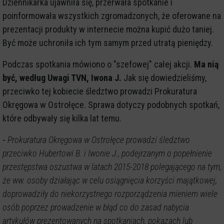
Dziennikarka ujawniła się, przerwała spotkanie i
poinformowała wszystkich zgromadzonych, że oferowane na
prezentacji produkty w internecie można kupić dużo taniej.
Być może uchroniła ich tym samym przed utratą pieniędzy.
Podczas spotkania mówiono o "szefowej" całej akcji.
Ma nią
być, według Uwagi TVN, Iwona J.
Jak się dowiedzieliśmy,
przeciwko tej kobiecie śledztwo prowadzi Prokuratura
Okręgowa w Ostrołęce. Sprawa dotyczy podobnych spotkań,
które odbywały się kilka lat temu.
-
Prokuratura Okręgowa w Ostrołęce prowadzi śledztwo
przeciwko Hubertowi B. i Iwonie J., podejrzanym o popełnienie
przestępstwa oszustwa w latach 2015-2018 polegającego na tym,
że ww. osoby działając w celu osiągnięcia korzyści majątkowej,
doprowadziły do niekorzystnego rozporządzenia mieniem wiele
osób poprzez prowadzenie w błąd co do zasad nabycia
artykułów prezentowanych na spotkaniach, pokazach lub