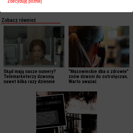
Zdecyduję później
Zobacz również
Skąd mają nasze numery?
"Mazowieckie dba o zdrowie"
Telemarketerzy dzwonią
znów dzwoni do ostrołęczan.
nawet kilka razy dziennie
Warto uważać