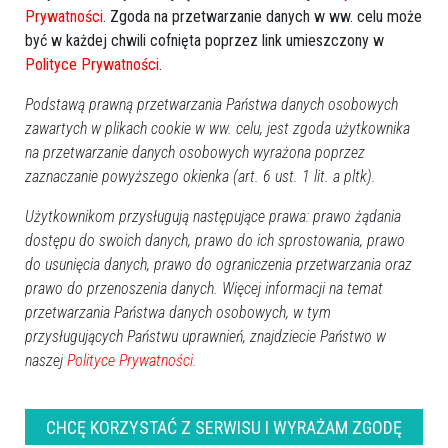
Prywatności
. Zgoda na przetwarzanie danych w ww. celu może
być w każdej chwili cofnięta poprzez link umieszczony w
Polityce Prywatności
.
Marianna Parzych
Podstawą prawną przetwarzania Państwa danych osobowych
88 lat
zawartych w plikach cookie w ww. celu, jest zgoda użytkownika
🕯
30
na przetwarzanie danych osobowych wyrażona poprzez
zaznaczanie powyższego okienka (art. 6 ust. 1 lit. a pltk).
Użytkownikom przysługują następujące prawa: prawo żądania
dostępu do swoich danych, prawo do ich sprostowania, prawo
Artur Marcin Gołaś
do usunięcia danych, prawo do ograniczenia przetwarzania oraz
prawo do przenoszenia danych. Więcej informacji na temat
46 lat
przetwarzania Państwa danych osobowych, w tym
🕯
108
przysługujących Państwu uprawnień, znajdziecie Państwo w
naszej
Polityce Prywatności.
CHCĘ KORZYSTAĆ Z SERWISU I WYRAŻAM ZGODĘ