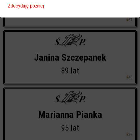
Piotr Krzysztof Polonis
Zdecyduję później
51 lat
🕯
67
Janina Szczepanek
89 lat
🕯
40
Marianna Pianka
95 lat
🕯
37