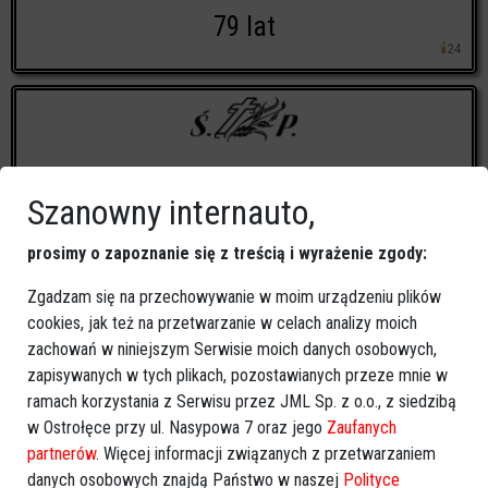
79 lat
🕯
24
Halina Piórkowska
Szanowny internauto,
64 lat
🕯
46
prosimy o zapoznanie się z treścią i wyrażenie zgody:
Zgadzam się na przechowywanie w moim urządzeniu plików
cookies, jak też na przetwarzanie w celach analizy moich
zachowań w niniejszym Serwisie moich danych osobowych,
Wacław Grabowski
zapisywanych w tych plikach, pozostawianych przeze mnie w
ramach korzystania z Serwisu przez JML Sp. z o.o., z siedzibą
82 lat
w Ostrołęce przy ul. Nasypowa 7 oraz jego
Zaufanych
🕯
40
partnerów
. Więcej informacji związanych z przetwarzaniem
danych osobowych znajdą Państwo w naszej
Polityce