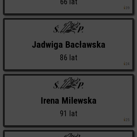
66 lat
🕯
39
Jadwiga Bacławska
86 lat
🕯
24
Irena Milewska
91 lat
🕯
25