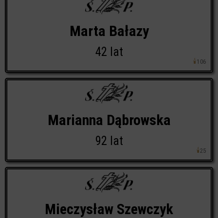
Marta Bałazy
42 lat
🕯
106
Marianna Dąbrowska
92 lat
🕯
25
Mieczysław Szewczyk