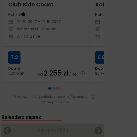
Club Side Coast
Xafira Deluxe 
Hotel:
5
Hotel:
5
20.10.2027 - 27.10.2027
17.04.2027 - 24.
Warszawa - Chopin
Warszawa - Cho
All Inclusive
All Inclusive
7.2
6.8
Dobry
Dobry
2 255
zł
2
520 opinii
254 opinie
od
/ os.
od
Powyższe treści pochodzą z serwisu Wakacje.pl
Zostań partnerem
Kalendarz imprez
sierpień 2026