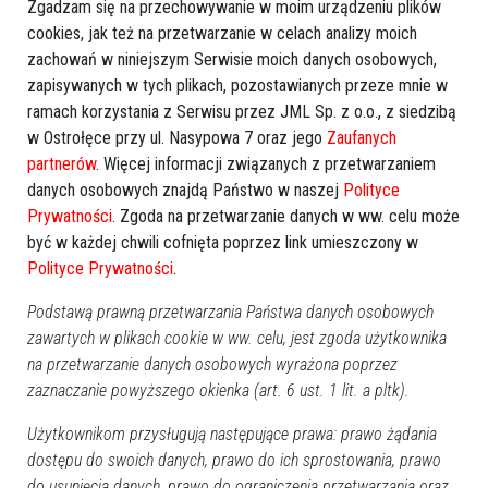
Zgadzam się na przechowywanie w moim urządzeniu plików
cookies, jak też na przetwarzanie w celach analizy moich
zachowań w niniejszym Serwisie moich danych osobowych,
zapisywanych w tych plikach, pozostawianych przeze mnie w
ramach korzystania z Serwisu przez JML Sp. z o.o., z siedzibą
w Ostrołęce przy ul. Nasypowa 7 oraz jego
Zaufanych
partnerów
. Więcej informacji związanych z przetwarzaniem
danych osobowych znajdą Państwo w naszej
Polityce
Prywatności
. Zgoda na przetwarzanie danych w ww. celu może
być w każdej chwili cofnięta poprzez link umieszczony w
Polityce Prywatności
.
Podstawą prawną przetwarzania Państwa danych osobowych
zawartych w plikach cookie w ww. celu, jest zgoda użytkownika
na przetwarzanie danych osobowych wyrażona poprzez
Zobacz również
zaznaczanie powyższego okienka (art. 6 ust. 1 lit. a pltk).
Użytkownikom przysługują następujące prawa: prawo żądania
dostępu do swoich danych, prawo do ich sprostowania, prawo
do usunięcia danych, prawo do ograniczenia przetwarzania oraz