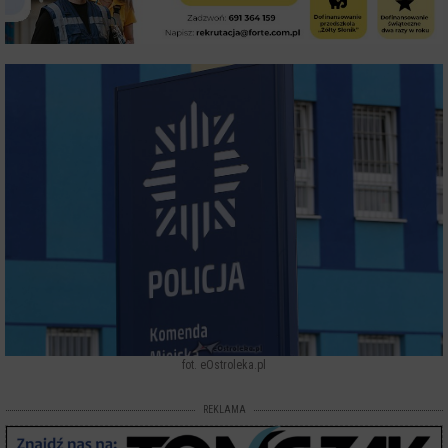
fot. eOstroleka.pl
REKLAMA