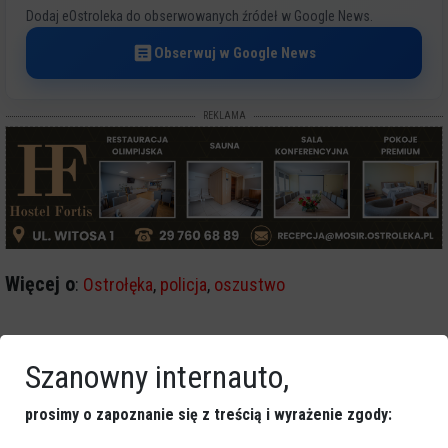
Dodaj eOstroleka do obserwowanych źródeł w Google News.
Obserwuj w Google News
REKLAMA
Więcej o
:
Ostrołęka
,
policja
,
oszustwo
Szanowny internauto,
prosimy o zapoznanie się z treścią i wyrażenie zgody: