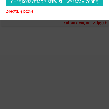
CHCĘ KORZYSTAĆ Z SERWISU I WYRAŻAM ZGODĘ
Zdecyduję później
zobacz więcej zdjęć