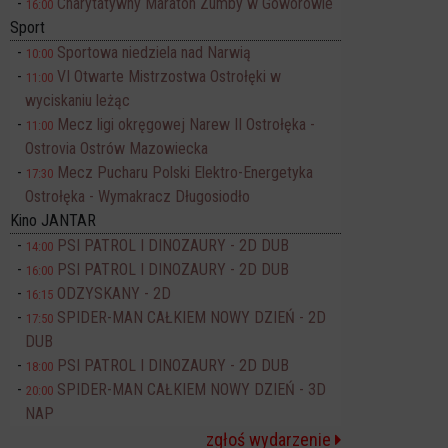
Charytatywny Maraton Zumby w Goworowie
16:00
Sport
Sportowa niedziela nad Narwią
10:00
VI Otwarte Mistrzostwa Ostrołęki w
11:00
wyciskaniu leżąc
Mecz ligi okręgowej Narew II Ostrołęka -
11:00
Ostrovia Ostrów Mazowiecka
Mecz Pucharu Polski Elektro-Energetyka
17:30
Ostrołęka - Wymakracz Długosiodło
Kino JANTAR
PSI PATROL I DINOZAURY - 2D DUB
14:00
PSI PATROL I DINOZAURY - 2D DUB
16:00
ODZYSKANY - 2D
16:15
SPIDER-MAN CAŁKIEM NOWY DZIEŃ - 2D
17:50
DUB
PSI PATROL I DINOZAURY - 2D DUB
18:00
SPIDER-MAN CAŁKIEM NOWY DZIEŃ - 3D
20:00
NAP
zgłoś wydarzenie