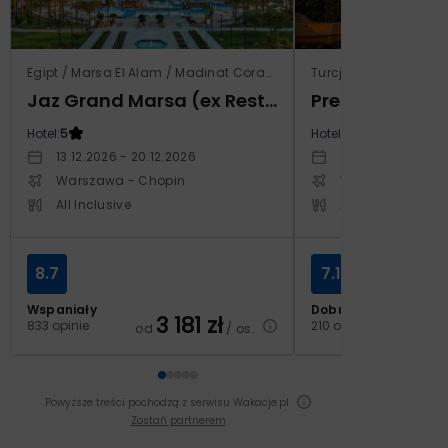
Egipt / Marsa El Alam / Madinat Coraya
Turcja / Riwiera Tur
Jaz Grand Marsa (ex Resta Grand Resort)
Prestige Alan
Hotel:
5
Hotel:
5
13.12.2026 - 20.12.2026
14.10.2026 - 21.1
Warszawa - Chopin
Warszawa - Cho
All Inclusive
All Inclusive
8.7
7.1
Wspaniały
Dobry
3 181
zł
2
833 opinie
210 opinii
od
/ os.
od
Powyższe treści pochodzą z serwisu Wakacje.pl
Zostań partnerem