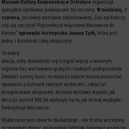
Muzeum Kultury Kurpiowskiej w Ostrołęce
organizuje
specjalne spotkanie poświęcone tej rocznicy.
W niedzielę, 7
czerwca,
po nowej wystawie zatytułowanej „Coś się kończy,
coś się zaczyna? Pięćsetlecie włączenia Mazowsza do
Korony”
oprowadzi historyczka Joanna Zyśk,
która jest
jedną z kuratorek całej ekspozycji.
To dobra
okazja, żeby dowiedzieć się czegoś więcej o własnym
regionie bez wertowania grubych i nudnych podręczników.
Zamiast suchej teorii, na miejscu będzie można posłuchać
opowieści o kulisach tamtych wydarzeń i zobaczyć
przygotowane eksponaty. Autorka wystawy wyjaśni, jak
decyzje sprzed 500 lat wpłynęły na to, jak dzisiaj wygląda i
funkcjonuje Mazowsze.
Wydarzenie jest otwarte dla każdego - nie trzeba wcześniej
rezerwować miejsc ani kupować biletów, ponieważ wstęp na