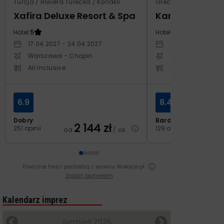
Turcja / Riwiera Turecka / Konakli
Grecja / Samos / Vo
Xafira Deluxe Resort & Spa
Kampos Villag
Hotel:
5
Hotel:
3.5
17.04.2027 - 24.04.2027
10.10.2026 - 17.1
Warszawa - Chopin
Warszawa - Cho
All Inclusive
All Inclusive
6.9
8.4
Dobry
Bardzo dobry
2 144
zł
2
251 opinii
129 opinii
od
/ os.
od
Powyższe treści pochodzą z serwisu Wakacje.pl
Zostań partnerem
Kalendarz imprez
sierpień 2026