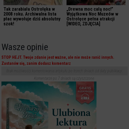
Tak zarabiała Ostrołęka w
„Drewna moc całą noc!”
2008 roku. Archiwalna lista
Wyjątkowa Noc Muzeów w
płac wywołuje dziś absolutny
Ostrołęce pełna atrakcji
szok!
[WIDEO, ZDJĘCIA]
Wasze opinie
STOP HEJT. Twoje zdanie jest ważne, ale nie może ranić innych.
Zastanów się, zanim dodasz komentarz
Brak możliwości komentowania artykułu po trzech dniach od daty publikacji.
Komentarze po 7 dniach są czyszczone.