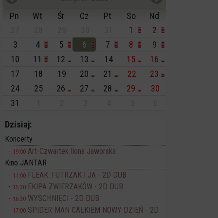
Pn
Wt
Śr
Cz
Pt
So
Nd
27
28
29
30
31
1
2
3
4
5
6
7
8
9
10
11
12
13
14
15
16
17
18
19
20
21
22
23
24
25
26
27
28
29
30
31
1
2
3
4
5
6
Dzisiaj:
Koncerty
Art-Czwartek Ilona Jaworska
19:00
Kino JANTAR
FLEAK. FUTRZAK I JA - 2D DUB
11:00
EKIPA ZWIERZAKÓW - 2D DUB
15:30
WYSCHNIĘCI - 2D DUB
16:30
SPIDER-MAN CAŁKIEM NOWY DZIEŃ - 2D
17:00