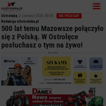
Ostrołęka
,
2 czerwca 2026, 08:36
NIE PRZEGAP
Redakcja eOstroleka.pl
500 lat temu Mazowsze połączyło
się z Polską. W Ostrołęce
posłuchasz o tym na żywo!
REKLAMA