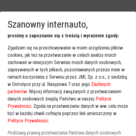
Szanowny internauto,
GOOGLE NEWS
Obserwuj nas i otrzymuj nowe wiadomości
prosimy o zapoznanie się z treścią i wyrażenie zgody:
Dodaj eOstroleka do obserwowanych źródeł w Google News.
Zgadzam się na przechowywanie w moim urządzeniu plików
Obserwuj w Google News
cookies, jak też na przetwarzanie w celach analizy moich
zachowań w niniejszym Serwisie moich danych osobowych,
zapisywanych w tych plikach, pozostawianych przeze mnie w
REKLAMA
ramach korzystania z Serwisu przez JML Sp. z o.o., z siedzibą
w Ostrołęce przy ul. Nasypowa 7 oraz jego
Zaufanych
partnerów
. Więcej informacji związanych z przetwarzaniem
danych osobowych znajdą Państwo w naszej
Polityce
Prywatności
. Zgoda na przetwarzanie danych w ww. celu może
być w każdej chwili cofnięta poprzez link umieszczony w
Polityce Prywatności
.
Więcej o
:
Mazowsze
,
włączenie do Korony
,
Muzeum Kultury
Podstawą prawną przetwarzania Państwa danych osobowych
Kurpiowskiej
,
rocznica
,
wystawa historyczna