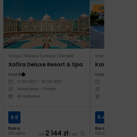
Lato 2026
Turcja / Riwiera Turecka / Konakli
Grecja / Samos / Vo
Xafira Deluxe Resort & Spa
Kampos Villag
Hotel:
5
Hotel:
3.5
17.04.2027 - 24.04.2027
10.10.2026 - 17.1
Warszawa - Chopin
Warszawa - Cho
All Inclusive
All Inclusive
6.9
8.4
Dobry
Bardzo dobry
2 144
zł
2
251 opinii
129 opinii
od
/ os.
od