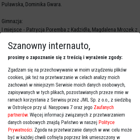
Puławska, Dominika Gwara.
Gimnazja:
I miejsce - Patrycja Poremba z Kadzidła, Magdalena Mrozek z
Kadzidła,
Szanowny internauto,
II miejsce - Małgorzata Szymańska z Kadzidła, Klaudia Lenda
z Kadzidła,
prosimy o zapoznanie się z treścią i wyrażenie zgody:
III miejsce - Angelika Giers z Wachu, Anna Wiśniowolska z
Zgadzam się na przechowywanie w moim urządzeniu plików
Kadzidła.
cookies, jak też na przetwarzanie w celach analizy moich
zachowań w niniejszym Serwisie moich danych osobowych,
Nagrody dla uczniów klas IV-VI szkoły podstawowej
zapisywanych w tych plikach, pozostawianych przeze mnie w
ufundował Starosta Ostrołęcki, dla uczniów klas I-III
ramach korzystania z Serwisu przez JML Sp. z o.o., z siedzibą
gimnazjum Wójt Gminy Kadzidło.
w Ostrołęce przy ul. Nasypowa 7 oraz jego
Zaufanych
partnerów
. Więcej informacji związanych z przetwarzaniem
danych osobowych znajdą Państwo w naszej
Polityce
GOOGLE NEWS
Prywatności
. Zgoda na przetwarzanie danych w ww. celu może
być w każdej chwili cofnięta poprzez link umieszczony w
Obserwuj nas i otrzymuj nowe wiadomości