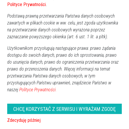
Polityce Prywatności
.
Dodaj eOstroleka do obserwowanych źródeł w Google News.
Podstawą prawną przetwarzania Państwa danych osobowych
Obserwuj w Google News
zawartych w plikach cookie w ww. celu, jest zgoda użytkownika
na przetwarzanie danych osobowych wyrażona poprzez
REKLAMA
zaznaczanie powyższego okienka (art. 6 ust. 1 lit. a pltk).
Użytkownikom przysługują następujące prawa: prawo żądania
dostępu do swoich danych, prawo do ich sprostowania, prawo
do usunięcia danych, prawo do ograniczenia przetwarzania oraz
prawo do przenoszenia danych. Więcej informacji na temat
przetwarzania Państwa danych osobowych, w tym
przysługujących Państwu uprawnień, znajdziecie Państwo w
Więcej o
:
Powiat ostrołęcki
,
Kadzidło
,
Centrum Kultury
naszej
Polityce Prywatności.
Kurpiowskiej w Kadzidle
,
CKK
,
Centrum Kultury Kurpiowskiej
,
Śladami Kurpiów
,
Święto Wycinanki
,
nagroda
,
wyróżnienie
CHCĘ KORZYSTAĆ Z SERWISU I WYRAŻAM ZGODĘ
Zdecyduję później