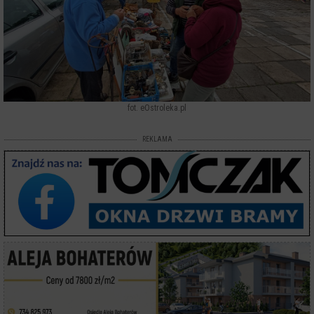
fot. eOstroleka.pl
REKLAMA