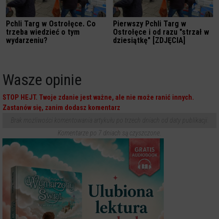
Pchli Targ w Ostrołęce. Co
Pierwszy Pchli Targ w
trzeba wiedzieć o tym
Ostrołęce i od razu "strzał w
wydarzeniu?
dziesiątkę" [ZDJĘCIA]
Wasze opinie
STOP HEJT. Twoje zdanie jest ważne, ale nie może ranić innych.
Zastanów się, zanim dodasz komentarz
Brak możliwości komentowania artykułu po trzech dniach od daty publikacji.
Komentarze po 7 dniach są czyszczone.