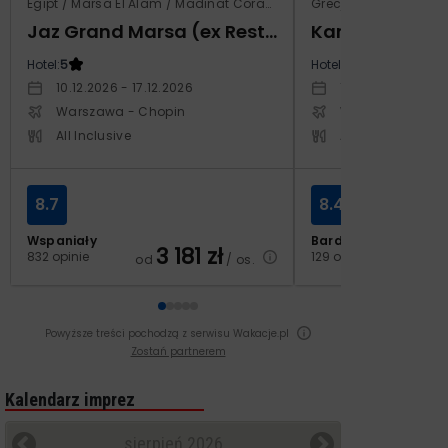
Egipt / Marsa El Alam / Madinat Coraya
Grecja / Samos / Vo
Jaz Grand Marsa (ex Resta Grand Resort)
Kampos Villag
Hotel:
5
Hotel:
3.5
10.12.2026 - 17.12.2026
10.10.2026 - 17.1
Warszawa - Chopin
Warszawa - Cho
All Inclusive
All Inclusive
8.7
8.4
Wspaniały
Bardzo dobry
3 181
zł
2
832 opinie
129 opinii
od
/ os.
od
Powyższe treści pochodzą z serwisu Wakacje.pl
Zostań partnerem
Kalendarz imprez
sierpień 2026