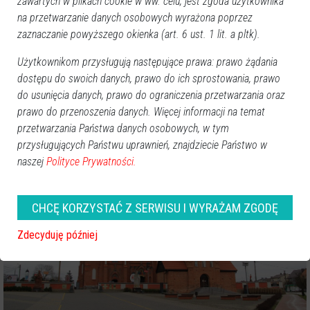
zawartych w plikach cookie w ww. celu, jest zgoda użytkownika
Obserwuj nas i otrzymuj nowe wiadomości
na przetwarzanie danych osobowych wyrażona poprzez
Dodaj eOstroleka do obserwowanych źródeł w Google News.
zaznaczanie powyższego okienka (art. 6 ust. 1 lit. a pltk).
Obserwuj w Google News
Użytkownikom przysługują następujące prawa: prawo żądania
dostępu do swoich danych, prawo do ich sprostowania, prawo
do usunięcia danych, prawo do ograniczenia przetwarzania oraz
Więcej o
:
kościół
,
Myszyniec
,
Mazowsze
prawo do przenoszenia danych. Więcej informacji na temat
przetwarzania Państwa danych osobowych, w tym
przysługujących Państwu uprawnień, znajdziecie Państwo w
naszej
Polityce Prywatności.
CHCĘ KORZYSTAĆ Z SERWISU I WYRAŻAM ZGODĘ
Zdecyduję później