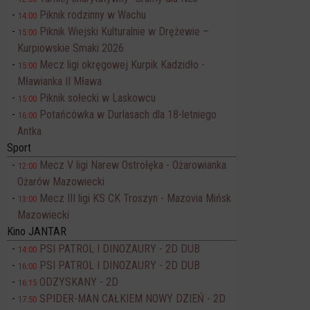
Piknik rodzinny w Wachu
14:00
Piknik Wiejski Kulturalnie w Drężewie –
15:00
Kurpiowskie Smaki 2026
Mecz ligi okręgowej Kurpik Kadzidło -
15:00
Mławianka II Mława
Piknik sołecki w Laskowcu
15:00
Potańcówka w Durlasach dla 18-letniego
16:00
Antka
Sport
Mecz V ligi Narew Ostrołęka - Ożarowianka
12:00
Ożarów Mazowiecki
Mecz III ligi KS CK Troszyn - Mazovia Mińsk
13:00
Mazowiecki
Kino JANTAR
PSI PATROL I DINOZAURY - 2D DUB
14:00
PSI PATROL I DINOZAURY - 2D DUB
16:00
ODZYSKANY - 2D
16:15
SPIDER-MAN CAŁKIEM NOWY DZIEŃ - 2D
17:50