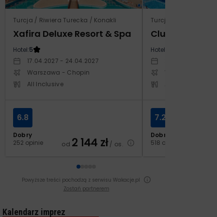
Turcja / Riwiera Turecka / Konakli
Turcja / Riwiera Ture
Xafira Deluxe Resort & Spa
Club Side Coa
Hotel:
5
Hotel:
5
17.04.2027 - 24.04.2027
20.10.2027 - 27.1
Warszawa - Chopin
Warszawa - Cho
All Inclusive
All Inclusive
6.8
7.2
Dobry
Dobry
2 144
zł
2
252 opinie
518 opinii
od
/ os.
od
Powyższe treści pochodzą z serwisu Wakacje.pl
Zostań partnerem
Kalendarz imprez