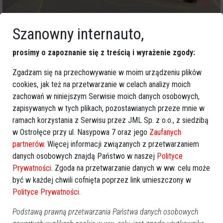
Szanowny internauto,
Bazylika mniejsza w Myszyńcu i przykościelna dzwonnica
to cenne zabytki, które naprawdę warto zobaczyć.
W
prosimy o zapoznanie się z treścią i wyrażenie zgody:
sposób szczególny polecamy wybrać się na nabożeństwo z
Zgadzam się na przechowywanie w moim urządzeniu plików
elementami gwary kurpiowskiej, a takie jest odprawiane przy
cookies, jak też na przetwarzanie w celach analizy moich
okazji Miodobrania Kurpiowskiego. Wtedy dobitnie można się
zachowań w niniejszym Serwisie moich danych osobowych,
przekonać, z czego Kurpie słyną najbardziej.
zapisywanych w tych plikach, pozostawianych przeze mnie w
ramach korzystania z Serwisu przez JML Sp. z o.o., z siedzibą
w Ostrołęce przy ul. Nasypowa 7 oraz jego
Zaufanych
partnerów
. Więcej informacji związanych z przetwarzaniem
danych osobowych znajdą Państwo w naszej
Polityce
Prywatności
. Zgoda na przetwarzanie danych w ww. celu może
być w każdej chwili cofnięta poprzez link umieszczony w
Polityce Prywatności
.
Podstawą prawną przetwarzania Państwa danych osobowych
GOOGLE NEWS