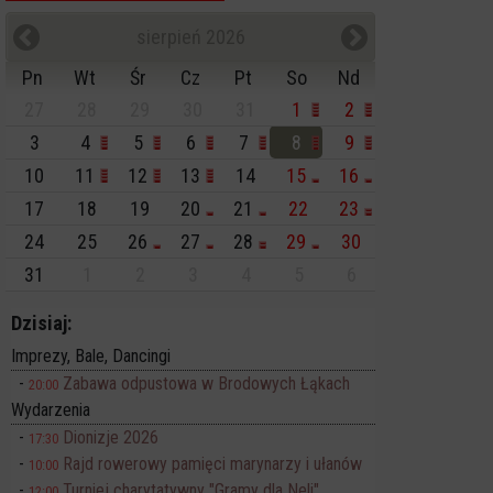
sierpień 2026
Pn
Wt
Śr
Cz
Pt
So
Nd
27
28
29
30
31
1
2
3
4
5
6
7
8
9
10
11
12
13
14
15
16
17
18
19
20
21
22
23
24
25
26
27
28
29
30
31
1
2
3
4
5
6
Dzisiaj:
Imprezy, Bale, Dancingi
Zabawa odpustowa w Brodowych Łąkach
20:00
Wydarzenia
Dionizje 2026
17:30
Rajd rowerowy pamięci marynarzy i ułanów
10:00
Turniej charytatywny "Gramy dla Neli"
12:00