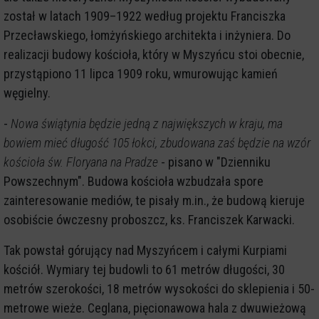
został w latach 1909–1922 według projektu Franciszka
Przecławskiego, łomżyńskiego architekta i inżyniera. Do
realizacji budowy kościoła, który w Myszyńcu stoi obecnie,
przystąpiono 11 lipca 1909 roku, wmurowując kamień
węgielny.
-
Nowa świątynia będzie jedną z największych w kraju, ma
bowiem mieć długość 105 łokci, zbudowana zaś będzie na wzór
kościoła św. Floryana na Pradze
- pisano w "Dzienniku
Powszechnym". Budowa kościoła wzbudzała spore
zainteresowanie mediów, te pisały m.in., że budową kieruje
osobiście ówczesny proboszcz, ks. Franciszek Karwacki.
Tak powstał górujący nad Myszyńcem i całymi Kurpiami
kościół. Wymiary tej budowli to 61 metrów długości, 30
metrów szerokości, 18 metrów wysokości do sklepienia i 50-
metrowe wieże. Ceglana, pięcionawowa hala z dwuwieżową