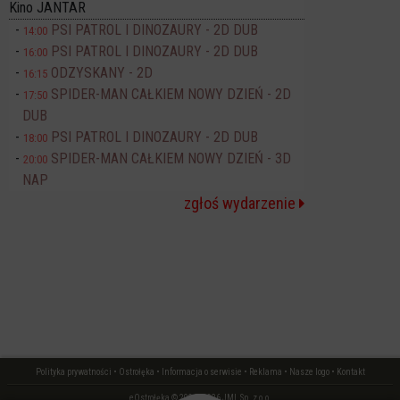
Kino JANTAR
PSI PATROL I DINOZAURY - 2D DUB
14:00
PSI PATROL I DINOZAURY - 2D DUB
16:00
ODZYSKANY - 2D
16:15
SPIDER-MAN CAŁKIEM NOWY DZIEŃ - 2D
17:50
DUB
PSI PATROL I DINOZAURY - 2D DUB
18:00
SPIDER-MAN CAŁKIEM NOWY DZIEŃ - 3D
20:00
NAP
zgłoś wydarzenie
Polityka prywatności
•
Ostrołęka
•
Informacja o serwisie
•
Reklama
•
Nasze logo
•
Kontakt
eOstrołęka © 2006 - 2026 JML Sp. z o.o.