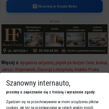
Obserwuj w Google News
REKLAMA
Więcej o
:
dyspensa od postu
,
piątek po Bożym Ciele
,
biskup
Janusz Stepnowski
,
Diecezja Łomżyńska
,
Kodeks Prawa
Kanonicznego
Szanowny internauto,
prosimy o zapoznanie się z treścią i wyrażenie zgody:
Zgadzam się na przechowywanie w moim urządzeniu plików
cookies, jak też na przetwarzanie w celach analizy moich