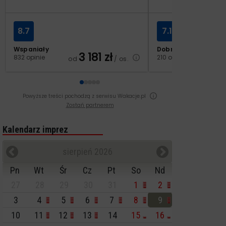
8.7
7.1
Wspaniały
Dobry
3 181
zł
2
832 opinie
210 opinii
od
/ os.
od
Powyższe treści pochodzą z serwisu Wakacje.pl
Zostań partnerem
Kalendarz imprez
sierpień 2026
Pn
Wt
Śr
Cz
Pt
So
Nd
27
28
29
30
31
1
2
3
4
5
6
7
8
9
10
11
12
13
14
15
16