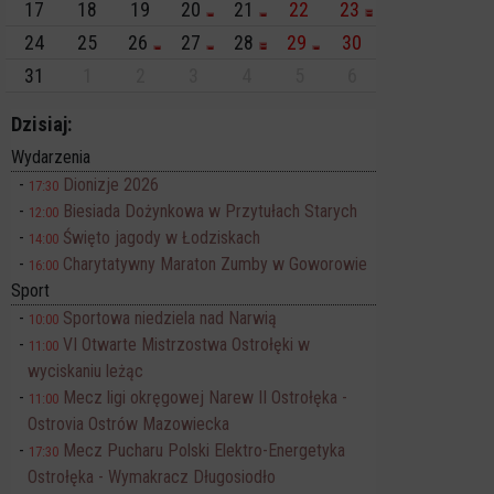
17
18
19
20
21
22
23
24
25
26
27
28
29
30
31
1
2
3
4
5
6
Dzisiaj:
Wydarzenia
Dionizje 2026
17:30
Biesiada Dożynkowa w Przytułach Starych
12:00
Święto jagody w Łodziskach
14:00
Charytatywny Maraton Zumby w Goworowie
16:00
Sport
Sportowa niedziela nad Narwią
10:00
VI Otwarte Mistrzostwa Ostrołęki w
11:00
wyciskaniu leżąc
Mecz ligi okręgowej Narew II Ostrołęka -
11:00
Ostrovia Ostrów Mazowiecka
Mecz Pucharu Polski Elektro-Energetyka
17:30
Ostrołęka - Wymakracz Długosiodło