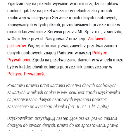
gdzie po raz pierwszy w dokumentach pojawia się nazwisko
Zgadzam się na przechowywanie w moim urządzeniu plików
byłego dyrektora ostrołęckiego MZOS-TiIT.
cookies, jak też na przetwarzanie w celach analizy moich
zachowań w niniejszym Serwisie moich danych osobowych,
zapisywanych w tych plikach, pozostawianych przeze mnie w
ramach korzystania z Serwisu przez JML Sp. z o.o., z siedzibą
GOOGLE NEWS
w Ostrołęce przy ul. Nasypowa 7 oraz jego
Zaufanych
Obserwuj nas i otrzymuj nowe wiadomości
partnerów
. Więcej informacji związanych z przetwarzaniem
danych osobowych znajdą Państwo w naszej
Polityce
Dodaj eOstroleka do obserwowanych źródeł w Google News.
Prywatności
. Zgoda na przetwarzanie danych w ww. celu może
Obserwuj w Google News
być w każdej chwili cofnięta poprzez link umieszczony w
Polityce Prywatności
.
REKLAMA
Podstawą prawną przetwarzania Państwa danych osobowych
zawartych w plikach cookie w ww. celu, jest zgoda użytkownika
na przetwarzanie danych osobowych wyrażona poprzez
zaznaczanie powyższego okienka (art. 6 ust. 1 lit. a pltk).
Użytkownikom przysługują następujące prawa: prawo żądania
dostępu do swoich danych, prawo do ich sprostowania, prawo