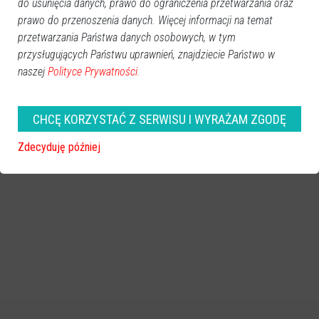
Więcej o
:
Robert Juchniewicz
,
MSiT
,
MZOS-TiIT
,
Ostrołęka
do usunięcia danych, prawo do ograniczenia przetwarzania oraz
prawo do przenoszenia danych. Więcej informacji na temat
przetwarzania Państwa danych osobowych, w tym
przysługujących Państwu uprawnień, znajdziecie Państwo w
naszej
Polityce Prywatności.
CHCĘ KORZYSTAĆ Z SERWISU I WYRAŻAM ZGODĘ
Zdecyduję później