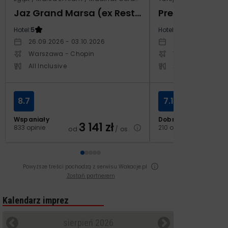
Jaz Grand Marsa (ex Resta Grand Resort)
Prestige Alan
Hotel:
5
Hotel:
5
26.09.2026 - 03.10.2026
14.10.2026 - 21.1
Warszawa - Chopin
Warszawa - Cho
All Inclusive
All Inclusive
8.7
7.1
Wspaniały
Dobry
3 141
zł
2
833 opinie
210 opinii
od
/ os.
od
Powyższe treści pochodzą z serwisu Wakacje.pl
Zostań partnerem
Kalendarz imprez
sierpień 2026