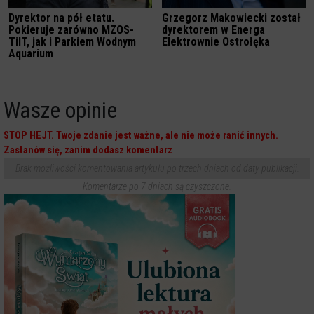
Dyrektor na pół etatu.
Grzegorz Makowiecki został
Pokieruje zarówno MZOS-
dyrektorem w Energa
TiIT, jak i Parkiem Wodnym
Elektrownie Ostrołęka
Aquarium
Wasze opinie
STOP HEJT. Twoje zdanie jest ważne, ale nie może ranić innych.
Zastanów się, zanim dodasz komentarz
Brak możliwości komentowania artykułu po trzech dniach od daty publikacji.
Komentarze po 7 dniach są czyszczone.