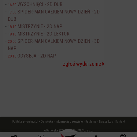
WYSCHNIĘCI - 2D DUB
16:30
SPIDER-MAN CAŁKIEM NOWY DZIEŃ - 2D
17:00
DUB
MISTRZYNIE - 2D NAP
18:10
MISTRZYNIE - 2D LEKTOR
18:10
SPIDER-MAN CAŁKIEM NOWY DZIEŃ - 3D
20:00
NAP
ODYSEJA - 2D NAP
20:10
zgłoś wydarzenie
Polityka prywatności
•
Ostrołęka
•
Informacja o serwisie
•
Reklama
•
Nasze logo
•
Kontakt
eOstrołęka © 2006 - 2026 JML Sp. z o.o.
czas: 0.01 s.