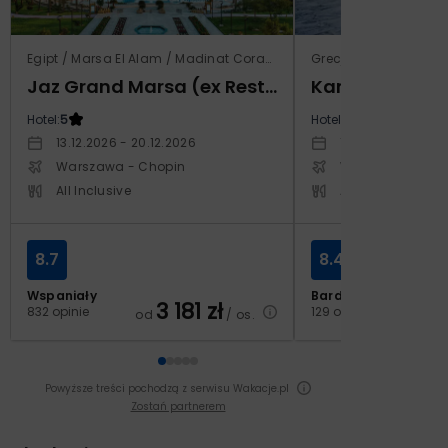
Egipt / Marsa El Alam / Madinat Coraya
Grecja / Samos / Vo
Jaz Grand Marsa (ex Resta Grand Resort)
Kampos Villag
Hotel:
5
Hotel:
3.5
13.12.2026 - 20.12.2026
10.10.2026 - 17.1
Warszawa - Chopin
Warszawa - Cho
All Inclusive
All Inclusive
8.7
8.4
Wspaniały
Bardzo dobry
3 181
zł
2
832 opinie
129 opinii
od
/ os.
od
Powyższe treści pochodzą z serwisu Wakacje.pl
Zostań partnerem