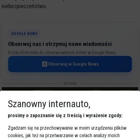
niebezpieczeństwo.
GOOGLE NEWS
Obserwuj nas i otrzymuj nowe wiadomości
Dodaj eOstroleka do obserwowanych źródeł w Google News.
Obserwuj w Google News
REKLAMA
Szanowny internauto,
prosimy o zapoznanie się z treścią i wyrażenie zgody:
Zgadzam się na przechowywanie w moim urządzeniu plików
cookies, jak też na przetwarzanie w celach analizy moich
Więcej o
:
pijana matka
,
narażenie dziecka
,
interwencja