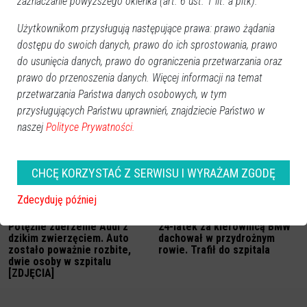
zaznaczanie powyższego okienka (art. 6 ust. 1 lit. a pltk).
Użytkownikom przysługują następujące prawa: prawo żądania
dostępu do swoich danych, prawo do ich sprostowania, prawo
do usunięcia danych, prawo do ograniczenia przetwarzania oraz
Tragiczny wypadek. Kierowca
Poważny wypadek w
osobówki zginął po uderzeniu
miejscowości Bandysie.
prawo do przenoszenia danych. Więcej informacji na temat
w drzewo
Kierowca trafił do szpitala
przetwarzania Państwa danych osobowych, w tym
[ZDJĘCIA]
przysługujących Państwu uprawnień, znajdziecie Państwo w
naszej
Polityce Prywatności.
CHCĘ KORZYSTAĆ Z SERWISU I WYRAŻAM ZGODĘ
Zdecyduję później
Potężne zderzenie Audi z
24-latek za kierownicą BMW
dzikim zwierzęciem. Auto
dachował w przydrożnym
zostało poważnie rozbite,
rowie. Trafił do szpitala
dwie osoby w szpitalu
[ZDJĘCIA]