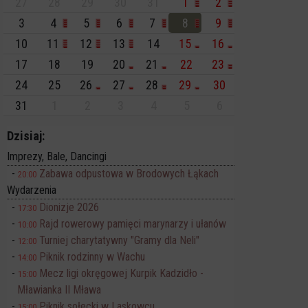
27
28
29
30
31
1
2
3
4
5
6
7
8
9
10
11
12
13
14
15
16
17
18
19
20
21
22
23
24
25
26
27
28
29
30
31
1
2
3
4
5
6
Dzisiaj:
Imprezy, Bale, Dancingi
Zabawa odpustowa w Brodowych Łąkach
20:00
Wydarzenia
Dionizje 2026
17:30
Rajd rowerowy pamięci marynarzy i ułanów
10:00
Turniej charytatywny "Gramy dla Neli"
12:00
Piknik rodzinny w Wachu
14:00
Mecz ligi okręgowej Kurpik Kadzidło -
15:00
Mławianka II Mława
Piknik sołecki w Laskowcu
15:00