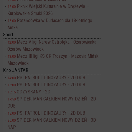
Piknik Wiejski Kulturalnie w Drężewie –
15:00
Kurpiowskie Smaki 2026
Potańcówka w Durlasach dla 18-letniego
16:00
Antka
Sport
Mecz V ligi Narew Ostrołęka - Ożarowianka
12:00
Ożarów Mazowiecki
Mecz III ligi KS CK Troszyn - Mazovia Mińsk
13:00
Mazowiecki
Kino JANTAR
PSI PATROL I DINOZAURY - 2D DUB
14:00
PSI PATROL I DINOZAURY - 2D DUB
16:00
ODZYSKANY - 2D
16:15
SPIDER-MAN CAŁKIEM NOWY DZIEŃ - 2D
17:50
DUB
PSI PATROL I DINOZAURY - 2D DUB
18:00
SPIDER-MAN CAŁKIEM NOWY DZIEŃ - 3D
20:00
NAP