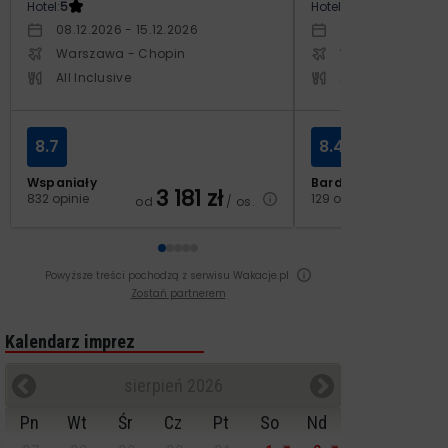
Hotel:
5
Hotel:
3.5
08.12.2026 - 15.12.2026
03.10.2026 - 10.1
Warszawa - Chopin
Warszawa - Cho
All Inclusive
All Inclusive
8.7
8.4
Wspaniały
Bardzo dobry
3 181
zł
2
832 opinie
129 opinii
od
/ os.
od
Powyższe treści pochodzą z serwisu Wakacje.pl
Zostań partnerem
Kalendarz imprez
sierpień 2026
Pn
Wt
Śr
Cz
Pt
So
Nd