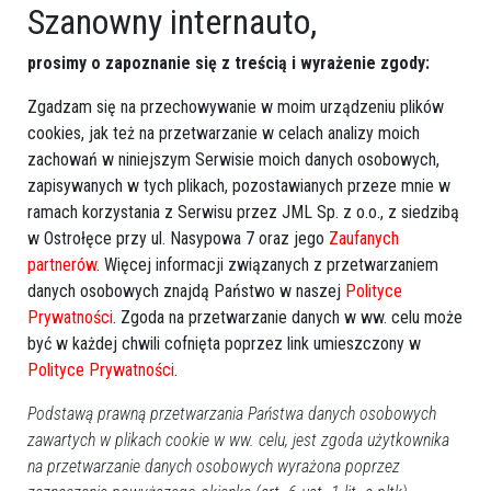
Szanowny internauto,
prosimy o zapoznanie się z treścią i wyrażenie zgody:
Zgadzam się na przechowywanie w moim urządzeniu plików
cookies, jak też na przetwarzanie w celach analizy moich
Zobacz również
zachowań w niniejszym Serwisie moich danych osobowych,
zapisywanych w tych plikach, pozostawianych przeze mnie w
ramach korzystania z Serwisu przez JML Sp. z o.o., z siedzibą
w Ostrołęce przy ul. Nasypowa 7 oraz jego
Zaufanych
partnerów
. Więcej informacji związanych z przetwarzaniem
danych osobowych znajdą Państwo w naszej
Polityce
Prywatności
. Zgoda na przetwarzanie danych w ww. celu może
być w każdej chwili cofnięta poprzez link umieszczony w
Groźny wypadek z udziałem
Nowe fakty o tragedii na
rowerzysty. 73-latek trafił do
drodze. Nie żyje 58-latek
Polityce Prywatności
.
szpitala [ZDJĘCIA]
[ZDJĘCIA]
Podstawą prawną przetwarzania Państwa danych osobowych
zawartych w plikach cookie w ww. celu, jest zgoda użytkownika
na przetwarzanie danych osobowych wyrażona poprzez