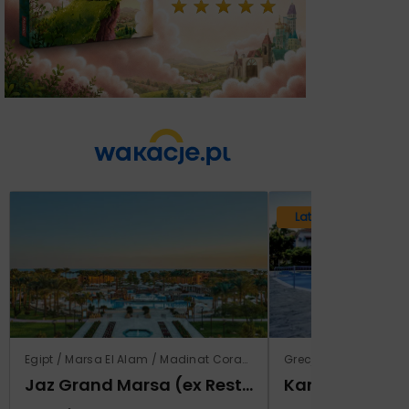
Lato 2026
Egipt / Marsa El Alam / Madinat Coraya
Grecja / Samos / Vo
Jaz Grand Marsa (ex Resta Grand Resort)
Kampos Villag