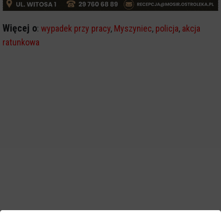
Więcej o
:
wypadek przy pracy
,
Myszyniec
,
policja
,
akcja
ratunkowa