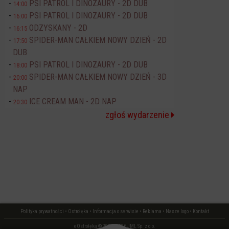
PSI PATROL I DINOZAURY - 2D DUB
14:00
PSI PATROL I DINOZAURY - 2D DUB
16:00
ODZYSKANY - 2D
16:15
SPIDER-MAN CAŁKIEM NOWY DZIEŃ - 2D
17:50
DUB
PSI PATROL I DINOZAURY - 2D DUB
18:00
SPIDER-MAN CAŁKIEM NOWY DZIEŃ - 3D
20:00
NAP
ICE CREAM MAN - 2D NAP
20:30
zgłoś wydarzenie
Polityka prywatności
•
Ostrołęka
•
Informacja o serwisie
•
Reklama
•
Nasze logo
•
Kontakt
eOstrołęka © 2006 - 2026 JML Sp. z o.o.