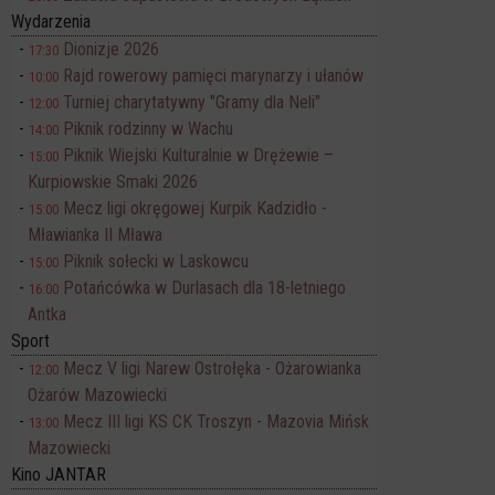
Wydarzenia
Dionizje 2026
17:30
Rajd rowerowy pamięci marynarzy i ułanów
10:00
Turniej charytatywny "Gramy dla Neli"
12:00
Piknik rodzinny w Wachu
14:00
Piknik Wiejski Kulturalnie w Drężewie –
15:00
Kurpiowskie Smaki 2026
Mecz ligi okręgowej Kurpik Kadzidło -
15:00
Mławianka II Mława
Piknik sołecki w Laskowcu
15:00
Potańcówka w Durlasach dla 18-letniego
16:00
Antka
Sport
Mecz V ligi Narew Ostrołęka - Ożarowianka
12:00
Ożarów Mazowiecki
Mecz III ligi KS CK Troszyn - Mazovia Mińsk
13:00
Mazowiecki
Kino JANTAR