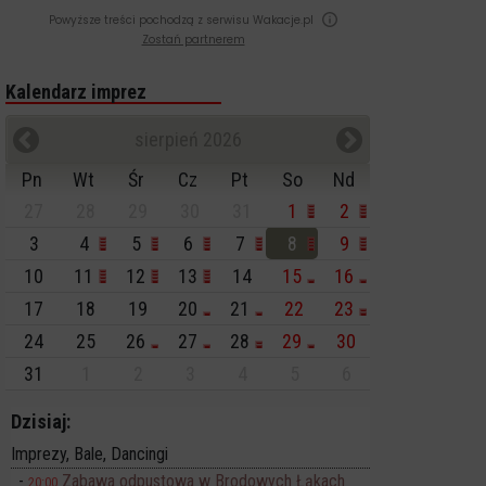
Powyższe treści pochodzą z serwisu Wakacje.pl
Zostań partnerem
Kalendarz imprez
sierpień 2026
Pn
Wt
Śr
Cz
Pt
So
Nd
27
28
29
30
31
1
2
3
4
5
6
7
8
9
10
11
12
13
14
15
16
17
18
19
20
21
22
23
24
25
26
27
28
29
30
31
1
2
3
4
5
6
Dzisiaj:
Imprezy, Bale, Dancingi
Zabawa odpustowa w Brodowych Łąkach
20:00