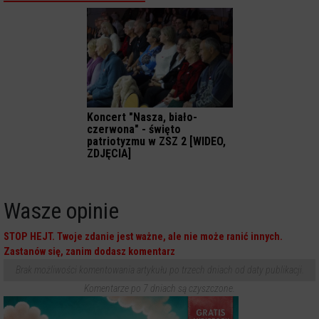
Koncert "Nasza, biało-
czerwona" - święto
patriotyzmu w ZSZ 2 [WIDEO,
ZDJĘCIA]
Wasze opinie
STOP HEJT. Twoje zdanie jest ważne, ale nie może ranić innych.
Zastanów się, zanim dodasz komentarz
Brak możliwości komentowania artykułu po trzech dniach od daty publikacji.
Komentarze po 7 dniach są czyszczone.