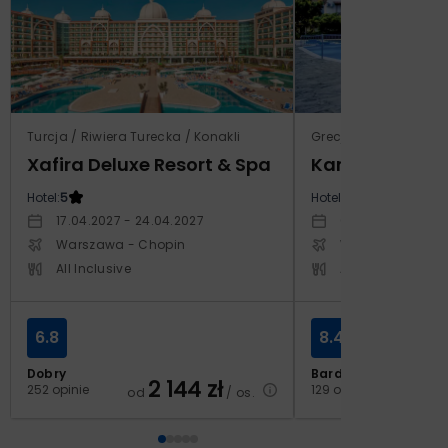
Turcja / Riwiera Turecka / Konakli
Grecja / Samos / Vo
Xafira Deluxe Resort & Spa
Kampos Villag
Hotel:
5
Hotel:
3.5
17.04.2027 - 24.04.2027
03.10.2026 - 10.1
Warszawa - Chopin
Warszawa - Cho
All Inclusive
All Inclusive
6.8
8.4
Dobry
Bardzo dobry
2 144
zł
2
252 opinie
129 opinii
od
/ os.
od