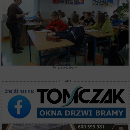
fot. eOstroleka.pl
REKLAMA