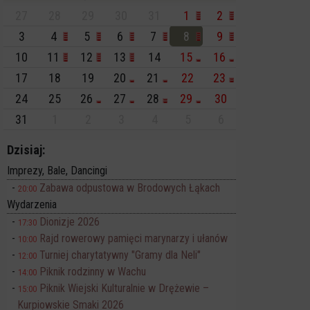
27
28
29
30
31
1
2
3
4
5
6
7
8
9
10
11
12
13
14
15
16
17
18
19
20
21
22
23
24
25
26
27
28
29
30
31
1
2
3
4
5
6
Dzisiaj:
Imprezy, Bale, Dancingi
Zabawa odpustowa w Brodowych Łąkach
20:00
Wydarzenia
Dionizje 2026
17:30
Rajd rowerowy pamięci marynarzy i ułanów
10:00
Turniej charytatywny "Gramy dla Neli"
12:00
Piknik rodzinny w Wachu
14:00
Piknik Wiejski Kulturalnie w Drężewie –
15:00
Kurpiowskie Smaki 2026