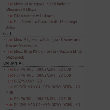
Mecz ligi okręgowej Kurpik Kadzidło -
15:00
Mławianka II Mława
Piknik sołecki w Laskowcu
15:00
Potańcówka w Durlasach dla 18-letniego
16:00
Antka
Sport
Mecz V ligi Narew Ostrołęka - Ożarowianka
12:00
Ożarów Mazowiecki
Mecz III ligi KS CK Troszyn - Mazovia Mińsk
13:00
Mazowiecki
Kino JANTAR
PSI PATROL I DINOZAURY - 2D DUB
14:00
PSI PATROL I DINOZAURY - 2D DUB
16:00
ODZYSKANY - 2D
16:15
SPIDER-MAN CAŁKIEM NOWY DZIEŃ - 2D
17:50
DUB
PSI PATROL I DINOZAURY - 2D DUB
18:00
SPIDER-MAN CAŁKIEM NOWY DZIEŃ - 3D
20:00