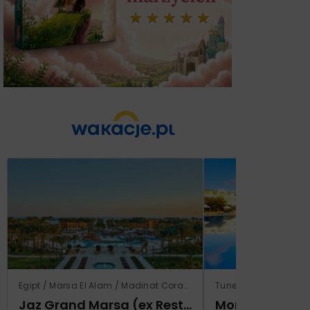
Egipt / Marsa El Alam / Madinat Coraya
Tunezja / Al-Mahdijj
Jaz Grand Marsa (ex Resta Grand Resort)
Monarque El F