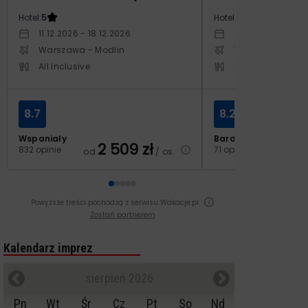
Hotel:
5
Hotel:
4
11.12.2026 - 18.12.2026
19.11.2026 - 26.11
Warszawa - Modlin
Warszawa - Cho
All Inclusive
All Inclusive
8.7
8.2
Wspaniały
Bardzo dobry
2 509
zł
2
832 opinie
71 opinii
od
/ os.
od
Powyższe treści pochodzą z serwisu Wakacje.pl
Zostań partnerem
Kalendarz imprez
sierpień 2026
Pn
Wt
Śr
Cz
Pt
So
Nd