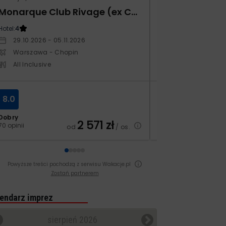
Monarque Club Rivage (ex Calimera)
Hotel:
4
Hotel:
5
29.10.2026 - 05.11.2026
12.03.2027 - 19.
Warszawa - Chopin
Warszawa - Ch
All Inclusive
All Inclusive
8.0
8.1
Dobry
Bardzo dobry
2 571
zł
70 opinii
276 opinii
od
/ os.
Powyższe treści pochodzą z serwisu Wakacje.pl
Zostań partnerem
endarz imprez
sierpień 2026