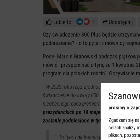
Lubię to
Udostępnij
6
Czy świadczenie 800 Plus będzie utrzyman
podniesienie? - o to pytał z mównicy sejmo
Poseł Marcin Grabowski podczas piątkowyc
mówić i przypominać o tym, że 1 kwietnia 
program dla polskich rodzin". Oczywiście 
-
W 2023 roku rząd Zjednoczonej Prawicy podn
Szanown
świadczenie do kwoty 800 złotych. Mam takie 
nieobecnego pana premiera Donalda Tuska,
cz
prosimy o zapo
prezydenckich po 18 maja tego roku i w nast
Zgadzam się na
zostanie podniesione w tym roku i w nastę
celach analizy
plikach, pozost
To tyle, i na koniec pozdrawiam wszyst