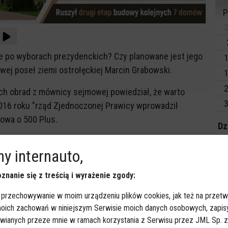
P
2
e po wyborach prezydenckich? Czy planowane jest jego
1
wej poseł ziemi ostrołęckiej Marcin Grabowski.
1
2
h obrad z mównicy sejmowej powiedział, że warto
3
2016 roku "rząd Zjednoczonej Prawicy wprowadził
mowa o 500 Plus.
Dz
iósł te
Wy
y internauto,
pytanie do pani minister, do polskiego rządu, do
y te świadczenie zostanie utrzymane po wyborach
znanie się z treścią i wyrażenie zgody:
ępnym roku 2026? I drugie pytanie, czy to świadczenie
 przechowywanie w moim urządzeniu plików cookies, jak też na przetw
pnym 2026?
- pytał poseł, dodając:
Sp
 moich zachowań w niniejszym Serwisie moich danych osobowych, zapi
awianych przeze mnie w ramach korzystania z Serwisu przez JML Sp. z o
kie polskie rodziny i dziękuję rodzicom za ich trud i