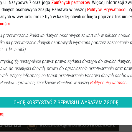
y ul. Nasypowa 7 oraz jego
Zaufanych partnerów
. Więcej informacji zw
 danych osobowych znajdą Państwo w naszej
Polityce Prywatności
. 
anych w ww. celu może być w każdej chwili cofnięta poprzez link umi
ności
.
 przetwarzania Państwa danych osobowych zawartych w plikach cookie w
Ki
ika na przetwarzanie danych osobowych wyrażona poprzez zaznaczanie
Obserwuj w Google News
wiadomości
t. 1 lit. a pltk).
oogle News.
zysługują następujące prawa: prawo żądania dostępu do swoich danych,
rawo do usunięcia danych, prawo do ograniczenia przetwarzania oraz pra
REKLAMA
nych. Więcej informacji na temat przetwarzania Państwa danych osobowy
 Państwu uprawnień, znajdziecie Państwo w naszej
Polityce Prywatności.
CHCĘ KORZYSTAĆ Z SERWISU I WYRAŻAM ZGODĘ
iej