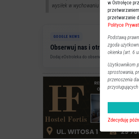
w Ostrołęce prz
wysiłek w wychowaniu swoich pociech.
przetwarzaniem
przetwarzanie d
Polityce Prywat
Podstawą prawną
GOOGLE NEWS
zgoda użytkown
Obserwuj nas i otrzymuj nowe 
okienka (art. 6 us
Dodaj eOstroleka do obserwowanych źródeł w G
Użytkownikom pr
sprostowania, p
przenoszenia da
przysługujących
Zdecyduję późn