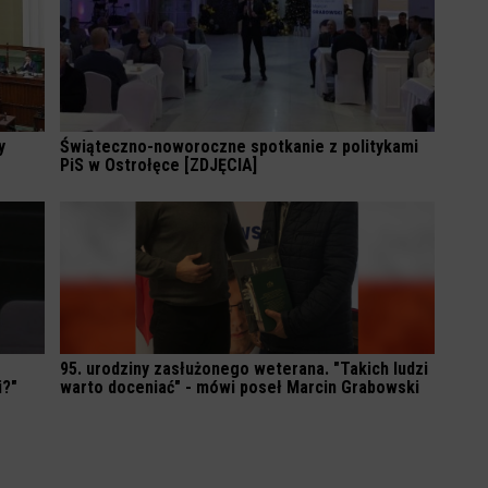
y
Świąteczno-noworoczne spotkanie z politykami
PiS w Ostrołęce [ZDJĘCIA]
95. urodziny zasłużonego weterana. "Takich ludzi
i?"
warto doceniać" - mówi poseł Marcin Grabowski