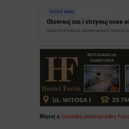
GOOGLE NEWS
Obserwuj nas i otrzymuj nowe 
Dodaj eOstroleka do obserwowanych źródeł w G
Więcej o
:
Ostrołęka
,
plebiscyt Dobry Pra