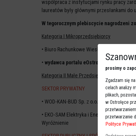
współpraca z instytucjami rynku pracy zaró
laureatów były głównymi przesłankami do 
W tegorocznym plebiscycie nagrodzeni zo
Kategoria I Mikroprzedsiębiorcy
• Biuro Rachunkowe Wiesława Grala-Mąka, 
Szanown
•
wydawca portalu eOstroleka.pl, spółka J
prosimy o zapo
Kategoria II Małe Przedsiębiorstwa
Zgadzam się na
celach analizy
SEKTOR PRYWATNY
plikach, pozost
• WOD-KAN-BUD Sp. z o.o., ul. Mazurska 10
w Ostrołęce prz
przetwarzaniem
• EKO-SAM Elektryka i Energetyka Odnawia
przetwarzanie d
Wyróżnienie
Polityce Prywat
SEKTOR PUBLICZNY I SPÓŁDZIELNIE