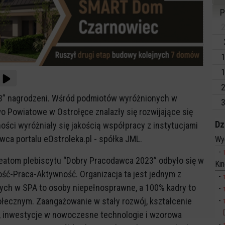
P
2
1
1
2
3” nagrodzeni. Wśród podmiotów wyróżnionych w
3
 Powiatowe w Ostrołęce znalazły się rozwijające się
Dz
ności wyróżniały się jakością współpracy z instytucjami
wca portalu eOstroleka.pl - spółka JML.
Wy
ureatom plebiscytu “Dobry Pracodawca 2023” odbyło się w
Ki
ość-Praca-Aktywność. Organizacja ta jest jednym z
nych w SPA to osoby niepełnosprawne, a 100% kadry to
łecznym. Zaangażowanie w stały rozwój, kształcenie
 inwestycje w nowoczesne technologie i wzorowa