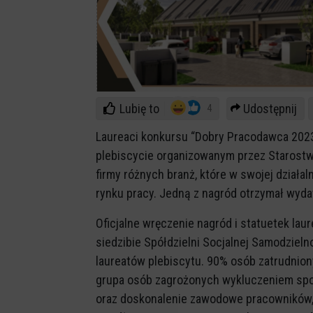
Lubię to
Udostępnij
4
Laureaci konkursu “Dobry Pracodawca 202
plebiscycie organizowanym przez Starostwo
firmy różnych branż, które w swojej działal
rynku pracy. Jedną z nagród otrzymał wyda
Oficjalne wręczenie nagród i statuetek la
siedzibie Spółdzielni Socjalnej Samodzieln
laureatów plebiscytu. 90% osób zatrudnio
grupa osób zagrożonych wykluczeniem spo
oraz doskonalenie zawodowe pracowników,