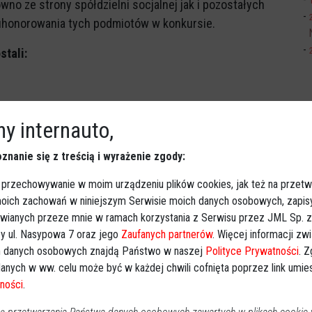
wno ze strony spółdzielni socjalnej jak i pozostałych
uhonorowania tych podmiotów w konkursie.
stali:
ul. Sasankowa 12, 07- 410 Ostrołęka – Nagroda główna
y internauto,
ML, ul. Nasypowa 7, 07-410 Ostrołęka - Wyróżnienie
znanie się z treścią i wyrażenie zgody:
 przechowywanie w moim urządzeniu plików cookies, jak też na przetw
 moich zachowań w niniejszym Serwisie moich danych osobowych, zapi
awianych przeze mnie w ramach korzystania z Serwisu przez JML Sp. z o
, 07-410 Antonie – Nagroda główna
y ul. Nasypowa 7 oraz jego
Zaufanych partnerów
. Więcej informacji zw
 danych osobowych znajdą Państwo w naszej
Polityce Prywatności
. 
lna Łukasz Samsel, Wydmusy 19, 07-430 Myszyniec –
anych w ww. celu może być w każdej chwili cofnięta poprzez link umi
ności
.