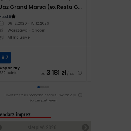
Jaz Grand Marsa (ex Resta Grand Resort)
Xafira Deluxe 
Hotel:
5
Hotel:
5
08.12.2026 - 15.12.2026
17.04.2027 - 24.
Warszawa - Chopin
Warszawa - Ch
All Inclusive
All Inclusive
8.7
6.9
Wspaniały
Dobry
3 181
zł
832 opinie
251 opinii
od
/ os.
Powyższe treści pochodzą z serwisu Wakacje.pl
Zostań partnerem
endarz imprez
sierpień 2026