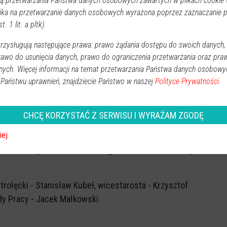
 przetwarzania Państwa danych osobowych zawartych w plikach cookie w
ika na przetwarzanie danych osobowych wyrażona poprzez zaznaczanie
aca, Aktywność”, ul. Kołobrzeska 11, 07-410 Ostrołęka –
t. 1 lit. a pltk).
zysługują następujące prawa: prawo żądania dostępu do swoich danych,
a” w Myszyńcu, ul. Kolejowa 63, 07-430 Myszyniec -
rawo do usunięcia danych, prawo do ograniczenia przetwarzania oraz pra
nych. Więcej informacji na temat przetwarzania Państwa danych osobowy
 Państwu uprawnień, znajdziecie Państwo w naszej
Polityce Prywatności.
 Spółka Komandytowa, Wólka Brzezińska 38A, 07-440
CHCĘ KORZYSTAĆ Z SERWISU I WYRAŻAM ZGODĘ
iej
 Samsel Spółka Jawna, ul. Targowa 8, 07-410 Ostrołęka -
trołęcki - Stanisław Kubeł, wicestarosta - Krzysztof
y Pracy - Jacek Małkowski.