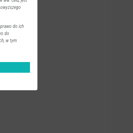
 ww. celu, jest
 powyższego
 prawo do ich
wo do
ch, w tym