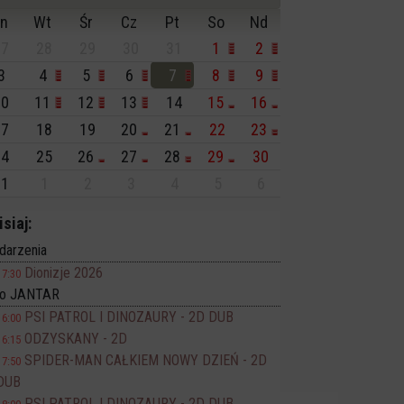
n
Wt
Śr
Cz
Pt
So
Nd
7
28
29
30
31
1
2
3
4
5
6
7
8
9
0
11
12
13
14
15
16
7
18
19
20
21
22
23
4
25
26
27
28
29
30
1
1
2
3
4
5
6
isiaj:
darzenia
Dionizje 2026
17:30
no JANTAR
PSI PATROL I DINOZAURY - 2D DUB
16:00
ODZYSKANY - 2D
16:15
SPIDER-MAN CAŁKIEM NOWY DZIEŃ - 2D
17:50
DUB
PSI PATROL I DINOZAURY - 2D DUB