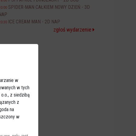
18:00
SPIDER-MAN CAŁKIEM NOWY DZIEŃ - 3D
20:00
NAP
ICE CREAM MAN - 2D NAP
20:30
zgłoś wydarzenie
arzanie w
sywanych w tych
.o., z siedzibą
iązanych z
Zgoda na
eszczony w