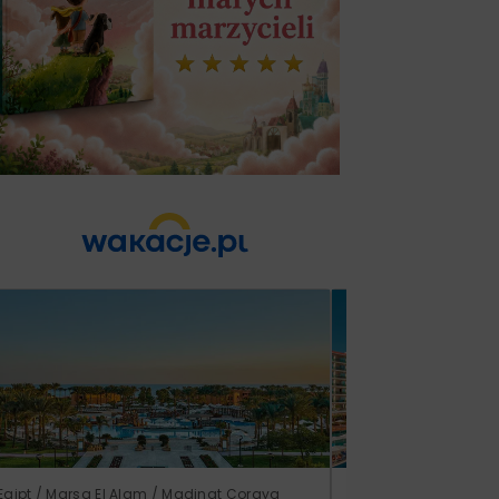
Egipt / Marsa El Alam / Madinat Coraya
Turcja / Riwiera Ture