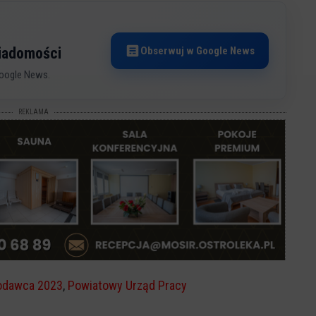
Obserwuj w Google News
wiadomości
oogle News.
REKLAMA
codawca 2023
,
Powiatowy Urząd Pracy