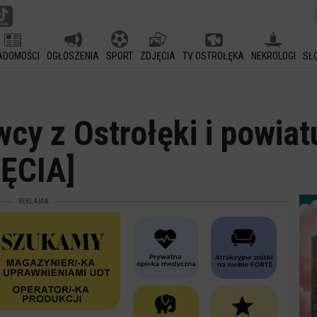
ADOMOŚCI
OGŁOSZENIA
SPORT
ZDJĘCIA
TV OSTROŁĘKA
NEKROLOGI
SŁ
cy z Ostrołęki i powiat
JĘCIA]
REKLAMA