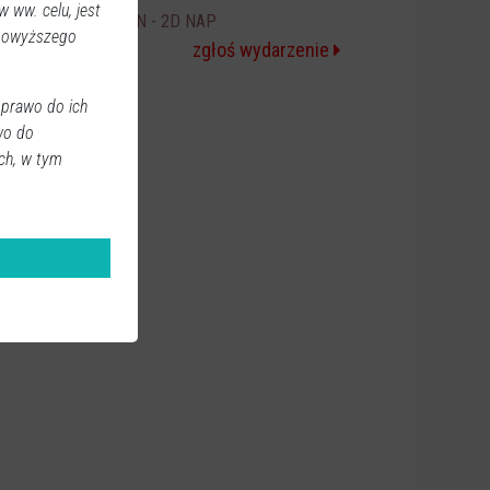
 ww. celu, jest
ICE CREAM MAN - 2D NAP
20:30
 powyższego
zgłoś wydarzenie
 prawo do ich
wo do
ch, w tym