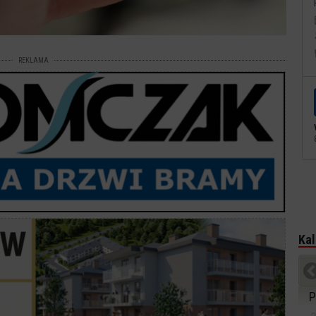
REKLAMA
Kal
P