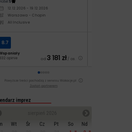
Hotel:
5
Hotel:
3.5
12.12.2026 - 19.12.2026
10.10.2026 - 17.1
Warszawa - Chopin
Warszawa - Ch
All Inclusive
All Inclusive
8.7
8.4
Wspaniały
Bardzo dobry
3 181
zł
832 opinie
129 opinii
od
/ os.
Powyższe treści pochodzą z serwisu Wakacje.pl
Zostań partnerem
endarz imprez
sierpień 2026
n
Wt
Śr
Cz
Pt
So
Nd