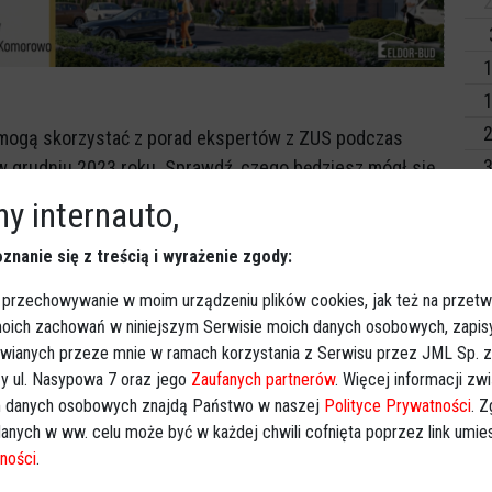
2
1
1
2
ogą skorzystać z porad ekspertów z ZUS podczas
3
 grudniu 2023 roku. Sprawdź, czego będziesz mógł się
y internauto,
Dz
anizują w grudniu 2023 roku dyżury telefoniczne.
Wy
znanie się z treścią i wyrażenie zgody:
89 w godzinach od 10:00 do 12:00.
 przechowywanie w moim urządzeniu plików cookies, jak też na przetw
Ki
atformy
 moich zachowań w niniejszym Serwisie moich danych osobowych, zapi
tkowników korzystających z PUE ZUS. Przeglądanie
awianych przeze mnie w ramach korzystania z Serwisu przez JML Sp. z o
, wysyłanie oraz odbiór wniosków i pism.
y ul. Nasypowa 7 oraz jego
Zaufanych partnerów
. Więcej informacji zw
 danych osobowych znajdą Państwo w naszej
Polityce Prywatności
. 
anych w ww. celu może być w każdej chwili cofnięta poprzez link umi
o narzędzie, które udostępnia elektroniczny dostęp do
ności
.
eczeń Społecznych. Większość spraw, jakie mamy do