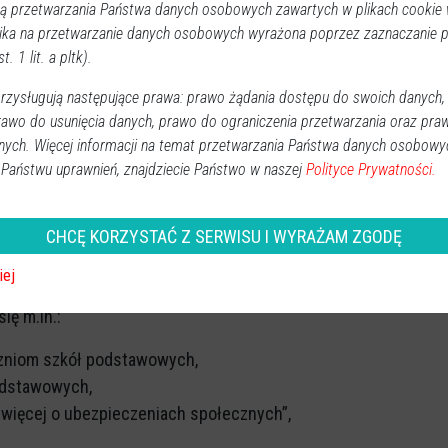
rzez PUE. Udostępnia dane zapisane na kontach w ZUS,
 przetwarzania Państwa danych osobowych zawartych w plikach cookie w
rzesyłania drogą elektroniczną dokumentów
ika na przetwarzanie danych osobowych wyrażona poprzez zaznaczanie
t. 1 lit. a pltk).
óżnego typu pism i wniosków. Tą drogą można również
zysługują następujące prawa: prawo żądania dostępu do swoich danych,
rawo do usunięcia danych, prawo do ograniczenia przetwarzania oraz pra
k prasowy ZUS w województwie mazowieckim.
nych. Więcej informacji na temat przetwarzania Państwa danych osobowy
 Państwu uprawnień, znajdziecie Państwo w naszej
Polityce Prywatności.
atnik. Tworzenie dokumentów zgłoszeniowych i
bsługa ubezpieczonych, wymiana informacji i danych z
CHCĘ KORZYSTAĆ Z SERWISU I WYRAŻAM ZGODĘ
kładu Ubezpieczeń Społecznych,
iej
ię m.in.:
zniom szkół podstawowych,
odstawowych,
 więcej o ubezpieczeniach społecznych”,