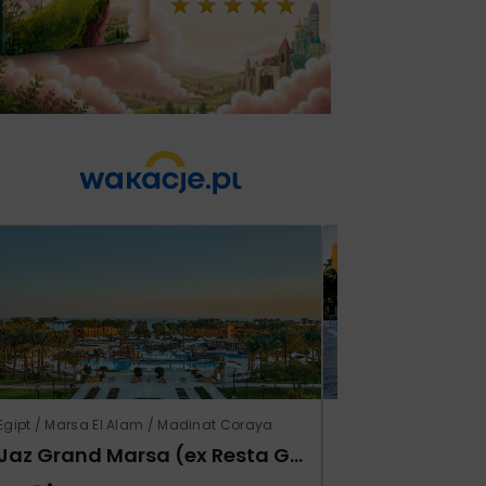
Lato 2026
Egipt / Marsa El Alam / Madinat Coraya
Grecja / Samos / Vo
Jaz Grand Marsa (ex Resta Grand Resort)
Kampos Villag