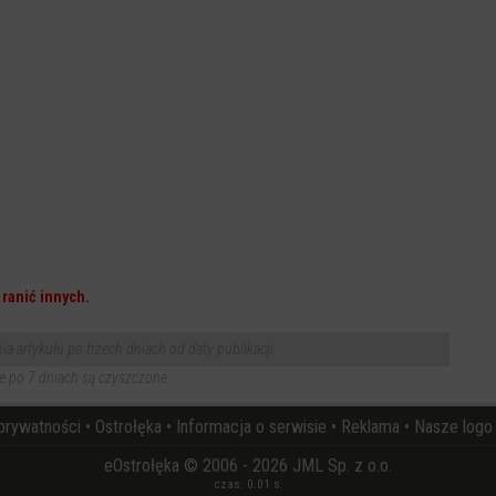
ranić innych.
 artykułu po trzech dniach od daty publikacji.
 po 7 dniach są czyszczone.
 prywatności
•
Ostrołęka
•
Informacja o serwisie
•
Reklama
•
Nasze logo
eOstrołęka © 2006 - 2026 JML Sp. z o.o.
czas: 0.01 s.