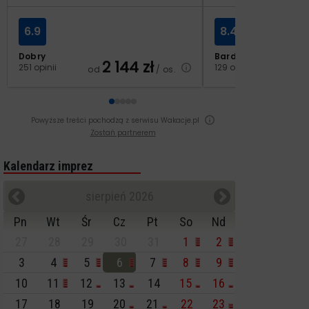
6.9
8.4
Dobry
Bardzo dobry
2 144
zł
2
251 opinii
129 opinii
od
/ os.
od
Powyższe treści pochodzą z serwisu Wakacje.pl
Zostań partnerem
Kalendarz imprez
sierpień 2026
Pn
Wt
Śr
Cz
Pt
So
Nd
27
28
29
30
31
1
2
3
4
5
6
7
8
9
10
11
12
13
14
15
16
17
18
19
20
21
22
23