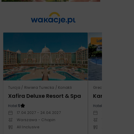
Lato 2026
Turcja / Riwiera Turecka / Konakli
Grecja / Samos / Vo
Xafira Deluxe Resort & Spa
Kampos Villag
Hotel:
5
Hotel:
3.5
17.04.2027 - 24.04.2027
10.10.2026 - 17.1
Warszawa - Chopin
Warszawa - Cho
All Inclusive
All Inclusive