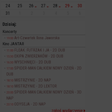
24
25
26
27
28
29
30
31
1
2
3
4
5
6
Dzisiaj:
Koncerty
Art-Czwartek Ilona Jaworska
19:00
Kino JANTAR
FLEAK. FUTRZAK I JA - 2D DUB
11:00
EKIPA ZWIERZAKÓW - 2D DUB
15:30
WYSCHNIĘCI - 2D DUB
16:30
SPIDER-MAN CAŁKIEM NOWY DZIEŃ - 2D
17:00
DUB
MISTRZYNIE - 2D NAP
18:10
MISTRZYNIE - 2D LEKTOR
18:10
SPIDER-MAN CAŁKIEM NOWY DZIEŃ - 3D
20:00
NAP
ODYSEJA - 2D NAP
20:10
zgłoś wydarzenie