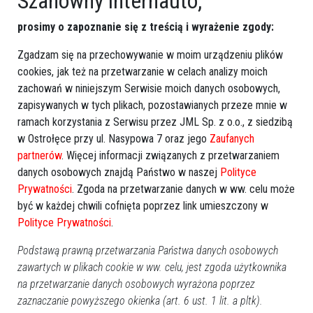
Szanowny internauto,
Dodaj eOstroleka do obserwowanych źródeł w Google News.
prosimy o zapoznanie się z treścią i wyrażenie zgody:
Obserwuj w Google News
Zgadzam się na przechowywanie w moim urządzeniu plików
cookies, jak też na przetwarzanie w celach analizy moich
zachowań w niniejszym Serwisie moich danych osobowych,
REKLAMA
zapisywanych w tych plikach, pozostawianych przeze mnie w
ramach korzystania z Serwisu przez JML Sp. z o.o., z siedzibą
w Ostrołęce przy ul. Nasypowa 7 oraz jego
Zaufanych
partnerów
. Więcej informacji związanych z przetwarzaniem
danych osobowych znajdą Państwo w naszej
Polityce
Prywatności
. Zgoda na przetwarzanie danych w ww. celu może
Więcej o
być w każdej chwili cofnięta poprzez link umieszczony w
:
ZUS
,
dyżury telefoniczne
Polityce Prywatności
.
Podstawą prawną przetwarzania Państwa danych osobowych
zawartych w plikach cookie w ww. celu, jest zgoda użytkownika
na przetwarzanie danych osobowych wyrażona poprzez
zaznaczanie powyższego okienka (art. 6 ust. 1 lit. a pltk).