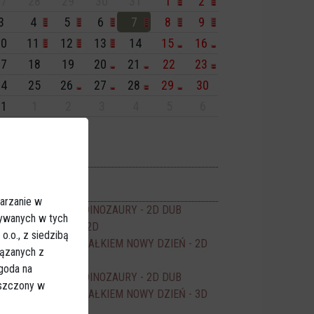
7
28
29
30
31
1
2
3
4
5
6
7
8
9
0
11
12
13
14
15
16
7
18
19
20
21
22
23
4
25
26
27
28
29
30
1
1
2
3
4
5
6
isiaj:
darzenia
Dionizje 2026
17:30
no JANTAR
arzanie w
PSI PATROL I DINOZAURY - 2D DUB
16:00
sywanych w tych
ODZYSKANY - 2D
16:15
.o., z siedzibą
SPIDER-MAN CAŁKIEM NOWY DZIEŃ - 2D
17:50
iązanych z
DUB
Zgoda na
PSI PATROL I DINOZAURY - 2D DUB
18:00
eszczony w
SPIDER-MAN CAŁKIEM NOWY DZIEŃ - 3D
20:00
NAP