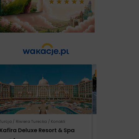
Lato 2026
Turcja / Riwiera Turecka / Konakli
Grecja / Samos / Vo
Xafira Deluxe Resort & Spa
Kampos Villag