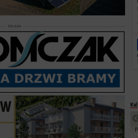
REKLAMA
Kal
P