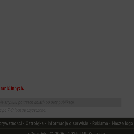
ranić innych.
 artykułu po trzech dniach od daty publikacji.
 po 7 dniach są czyszczone.
 prywatności
•
Ostrołęka
•
Informacja o serwisie
•
Reklama
•
Nasze logo
eOstrołęka © 2006 - 2026 JML Sp. z o.o.