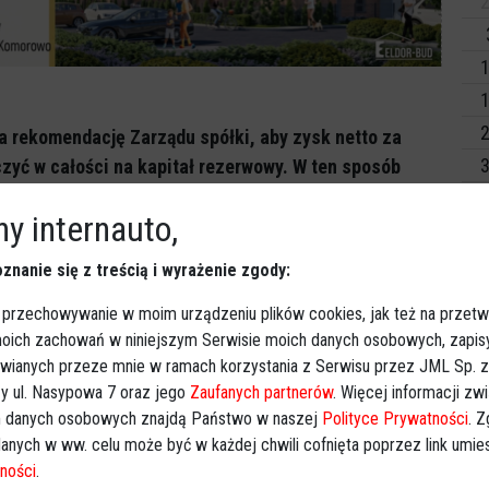
2
1
1
2
a rekomendację Zarządu spółki, aby zysk netto za
3
zyć w całości na kapitał rezerwowy. W ten sposób
owe dla dalszego dynamicznego rozwoju Grupy Energa
Dz
y internauto,
a wytwórcze. To umożliwi
wzrost zysku operacyjnego
Wy
porównaniu do 2 mld zł osiągniętych w 2020 roku.
znanie się z treścią i wyrażenie zgody:
Ki
wy spółki oznacza zmniejszenie zapotrzebowania Energi
 przechowywanie w moim urządzeniu plików cookies, jak też na przetw
ozytywnie wpłynie na poziom wskaźnika zadłużenia
 moich zachowań w niniejszym Serwisie moich danych osobowych, zapi
 na tle wymagającej sytuacji całej branży energetycznej
awianych przeze mnie w ramach korzystania z Serwisu przez JML Sp. z o
 Grupę Energa inwestycji. Decyzja o niewypłaceniu
y ul. Nasypowa 7 oraz jego
Zaufanych partnerów
. Więcej informacji zw
 danych osobowych znajdą Państwo w naszej
Polityce Prywatności
. 
a rynku energetycznym, podobną decyzję podjęły
anych w ww. celu może być w każdej chwili cofnięta poprzez link umi
ności
.