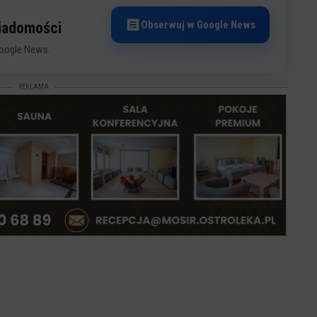
Obserwuj w Google News
wiadomości
oogle News.
REKLAMA