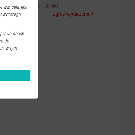
ICE CREAM MAN - 2D NAP
20:30
 ww. celu, jest
zgłoś wydarzenie
 powyższego
 prawo do ich
wo do
ch, w tym