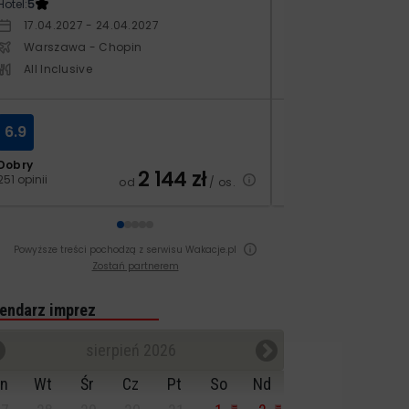
Hotel:
5
Hotel:
3.5
17.04.2027 - 24.04.2027
10.10.2026 - 17.1
Warszawa - Chopin
Warszawa - Ch
All Inclusive
All Inclusive
6.9
8.4
Dobry
Bardzo dobry
2 144
zł
251 opinii
129 opinii
od
/ os.
Powyższe treści pochodzą z serwisu Wakacje.pl
Zostań partnerem
endarz imprez
sierpień 2026
n
Wt
Śr
Cz
Pt
So
Nd