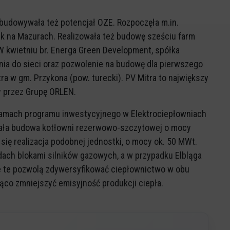
budowywała też potencjał OZE. Rozpoczęła m.in.
rk na Mazurach. Realizowała też budowę sześciu farm
W kwietniu br. Energa Green Development, spółka
enia do sieci oraz pozwolenie na budowę dla pierwszego
a w gm. Przykona (pow. turecki). PV Mitra to największy
y przez Grupę ORLEN.
ramach programu inwestycyjnego w Elektrociepłowniach
rwała budowa kotłowni rezerwowo-szczytowej o mocy
 się realizacja podobnej jednostki, o mocy ok. 50 MWt.
ach blokami silników gazowych, a w przypadku Elbląga
e te pozwolą zdywersyfikować ciepłownictwo w obu
co zmniejszyć emisyjność produkcji ciepła.