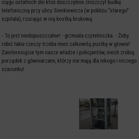
ciągu ostatnich dni ktoś doszczętnie zniszczył budkę
telefoniczną przy ulicy Sienkiewicza (w pobliżu "starego"
szpitala), rzucając w nią kostką brukową.
- To jest niedopuszczalne! - grzmiała czytelniczka. - Żeby
robić takie rzeczy trzeba mieć całkowitą pustkę w głowie!
Zainteresujcie tym nasze władze i policjantów, niech zrobią
porządek z gówniarzami, którzy nie mają dla nikogo i niczego
szacunku!