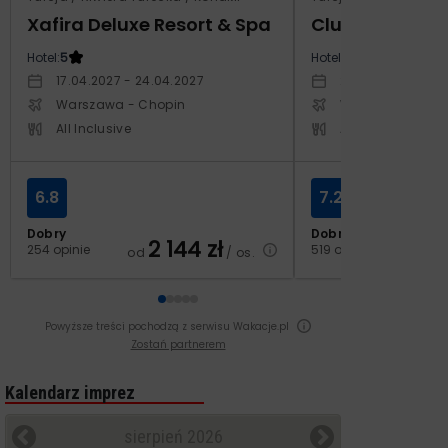
Xafira Deluxe Resort & Spa
Club Side Coa
Hotel:
5
Hotel:
5
17.04.2027 - 24.04.2027
24.10.2027 - 31.1
Warszawa - Chopin
Warszawa - Cho
All Inclusive
All Inclusive
6.8
7.2
Dobry
Dobry
2 144
zł
2
254 opinie
519 opinii
od
/ os.
od
Powyższe treści pochodzą z serwisu Wakacje.pl
Zostań partnerem
Kalendarz imprez
sierpień 2026