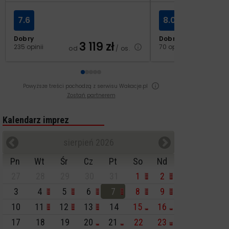
7.6
8.0
Dobry
Dobry
3 119
zł
2
235 opinii
70 opinii
od
/ os.
od
Powyższe treści pochodzą z serwisu Wakacje.pl
Zostań partnerem
Kalendarz imprez
sierpień 2026
Pn
Wt
Śr
Cz
Pt
So
Nd
27
28
29
30
31
1
2
3
4
5
6
7
8
9
10
11
12
13
14
15
16
17
18
19
20
21
22
23