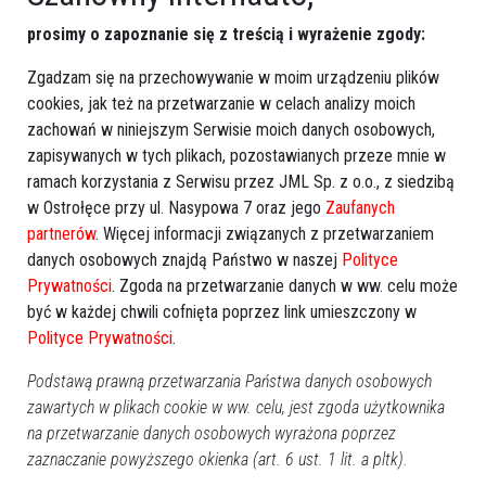
atrakcji oraz praktyczne informacje o zapisach i terminach
prosimy o zapoznanie się z treścią i wyrażenie zgody:
poszczególnych zajęć.
Zgadzam się na przechowywanie w moim urządzeniu plików
Przypominamy również rodzicom, że wiele z przygotowanych
cookies, jak też na przetwarzanie w celach analizy moich
aktywności jest bezpłatnych lub dostępnych w
zachowań w niniejszym Serwisie moich danych osobowych,
promocyjnych cenach. Warto już teraz zaplanować czas
zapisywanych w tych plikach, pozostawianych przeze mnie w
wolny swoich pociech, aby w pełni wykorzystać możliwości,
ramach korzystania z Serwisu przez JML Sp. z o.o., z siedzibą
jakie oferuje nasze miasto podczas tegorocznych ferii.
w Ostrołęce przy ul. Nasypowa 7 oraz jego
Zaufanych
partnerów
. Więcej informacji związanych z przetwarzaniem
danych osobowych znajdą Państwo w naszej
Polityce
Prywatności
. Zgoda na przetwarzanie danych w ww. celu może
GOOGLE NEWS
być w każdej chwili cofnięta poprzez link umieszczony w
Obserwuj nas i otrzymuj nowe wiadomości
Polityce Prywatności
.
Dodaj eOstroleka do obserwowanych źródeł w Google News.
Podstawą prawną przetwarzania Państwa danych osobowych
Obserwuj w Google News
zawartych w plikach cookie w ww. celu, jest zgoda użytkownika
na przetwarzanie danych osobowych wyrażona poprzez
zaznaczanie powyższego okienka (art. 6 ust. 1 lit. a pltk).
REKLAMA