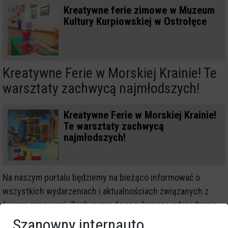
Kreatywne ferie zimowe w Muzeum
Kultury Kurpiowskiej w Ostrołęce
Kreatywne Ferie w Morskiej Krainie! Te
warsztaty zachwycą najmłodszych!
Kreatywne Ferie w Morskiej Krainie!
Te warsztaty zachwycą
najmłodszych!
Na naszym portalu będziemy na bieżąco informować o
wszystkich wydarzeniach i aktualnościach związanych z
feriami zimowymi. Zachęcamy do regularnego odwiedzania
strony eOstroleka.pl, gdzie znajdziecie pełen przegląd
Szanowny internauto,