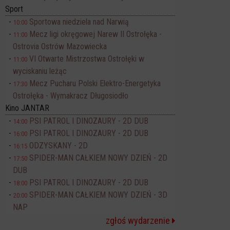
Sport
Sportowa niedziela nad Narwią
10:00
Mecz ligi okręgowej Narew II Ostrołęka -
11:00
Ostrovia Ostrów Mazowiecka
VI Otwarte Mistrzostwa Ostrołęki w
11:00
wyciskaniu leżąc
Mecz Pucharu Polski Elektro-Energetyka
17:30
Ostrołęka - Wymakracz Długosiodło
Kino JANTAR
PSI PATROL I DINOZAURY - 2D DUB
14:00
PSI PATROL I DINOZAURY - 2D DUB
16:00
ODZYSKANY - 2D
16:15
SPIDER-MAN CAŁKIEM NOWY DZIEŃ - 2D
17:50
DUB
PSI PATROL I DINOZAURY - 2D DUB
18:00
SPIDER-MAN CAŁKIEM NOWY DZIEŃ - 3D
20:00
NAP
zgłoś wydarzenie