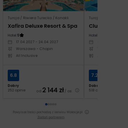
Turcja / Riwiera Turecka / Konakli
Turcja / Riwiera Ture
Xafira Deluxe Resort & Spa
Club Side Coa
Hotel:
5
Hotel:
5
17.04.2027 - 24.04.2027
24.10.2027 - 31.1
Warszawa - Chopin
Warszawa - Cho
All Inclusive
All Inclusive
6.8
7.2
Dobry
Dobry
2 144
zł
2
252 opinie
518 opinii
od
/ os.
od
Powyższe treści pochodzą z serwisu Wakacje.pl
Zostań partnerem