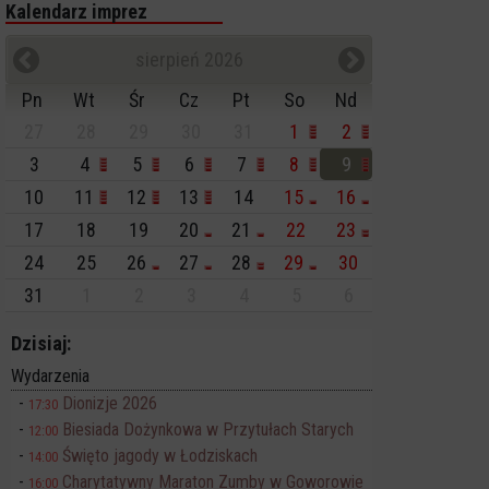
Kalendarz imprez
sierpień 2026
Pn
Wt
Śr
Cz
Pt
So
Nd
27
28
29
30
31
1
2
3
4
5
6
7
8
9
10
11
12
13
14
15
16
17
18
19
20
21
22
23
24
25
26
27
28
29
30
31
1
2
3
4
5
6
Dzisiaj:
Wydarzenia
Dionizje 2026
17:30
Biesiada Dożynkowa w Przytułach Starych
12:00
Święto jagody w Łodziskach
14:00
Charytatywny Maraton Zumby w Goworowie
16:00