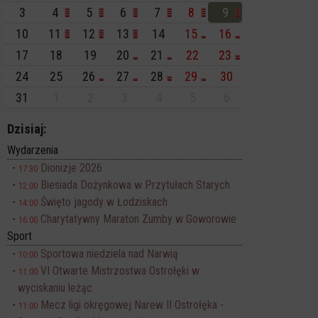
3
4
5
6
7
8
9
10
11
12
13
14
15
16
17
18
19
20
21
22
23
24
25
26
27
28
29
30
31
1
2
3
4
5
6
Dzisiaj:
Wydarzenia
Dionizje 2026
17:30
Biesiada Dożynkowa w Przytułach Starych
12:00
Święto jagody w Łodziskach
14:00
Charytatywny Maraton Zumby w Goworowie
16:00
Sport
Sportowa niedziela nad Narwią
10:00
VI Otwarte Mistrzostwa Ostrołęki w
11:00
wyciskaniu leżąc
Mecz ligi okręgowej Narew II Ostrołęka -
11:00