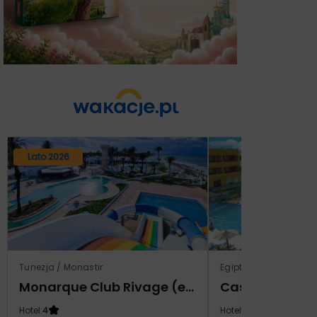
Lato 2026
Tunezja / Monastir
Egipt / Marsa El Alam 
Monarque Club Rivage (ex Calimera)
Hotel:
4
Hotel:
5