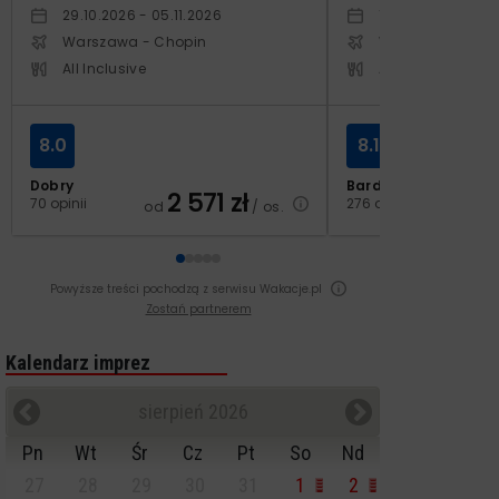
29.10.2026 - 05.11.2026
12.03.2027 - 19.0
Warszawa - Chopin
Warszawa - Cho
All Inclusive
All Inclusive
8.0
8.1
Dobry
Bardzo dobry
2 571
zł
3
70 opinii
276 opinii
od
/ os.
od
Powyższe treści pochodzą z serwisu Wakacje.pl
Zostań partnerem
Kalendarz imprez
sierpień 2026
Pn
Wt
Śr
Cz
Pt
So
Nd
27
28
29
30
31
1
2