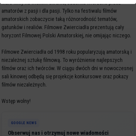
Małe filmy na wielkim ekranie, cudeńka tworzone przez
amatorów z pasji i dla pasji. Tylko na festiwalu filmów
amatorskich zobaczycie taką różnorodność tematów,
gatunków i realiów. Filmowe Zwierciadła prezentują cały
horyzont Filmowej Polski Amatorskiej, nie omijając niczego.
Filmowe Zwierciadła od 1998 roku popularyzują amatorską i
niezależnej sztukę filmową. To wyróżnienie najlepszych
filmów oraz ich twórców. W ciągu dwóch dni w nowoczesnej
sali kinowej odbędą się projekcje konkursowe oraz pokazy
filmów niezależnych.
Wstęp wolny!
GOOGLE NEWS
Obserwuj nas i otrzymuj nowe wiadomości