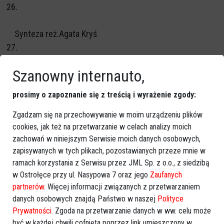
26.
Synteza reż.Agata Kryś
27.
Szanowny internauto,
Świnka reż.Mateusz Trusewicz
28.
prosimy o zapoznanie się z treścią i wyrażenie zgody:
Vivian's Rose reż.Matijos Gebreselassie
Zgadzam się na przechowywanie w moim urządzeniu plików
cookies, jak też na przetwarzanie w celach analizy moich
29.
zachowań w niniejszym Serwisie moich danych osobowych,
zapisywanych w tych plikach, pozostawianych przeze mnie w
W białej kopercie reż.Stanisław Białoskórski
ramach korzystania z Serwisu przez JML Sp. z o.o., z siedzibą
30.
w Ostrołęce przy ul. Nasypowa 7 oraz jego
Zaufanych
partnerów
. Więcej informacji związanych z przetwarzaniem
W przeddzień reż.Oliwia Siemieńczuk
danych osobowych znajdą Państwo w naszej
Polityce
31.
Prywatności
. Zgoda na przetwarzanie danych w ww. celu może
być w każdej chwili cofnięta poprzez link umieszczony w