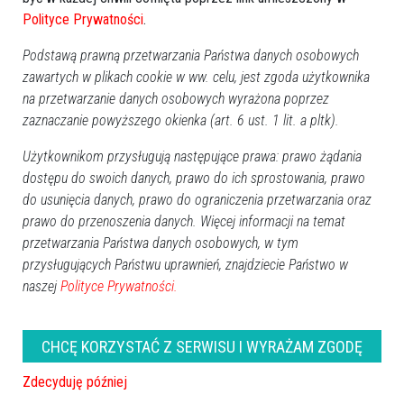
Polityce Prywatności
.
Zaproszenie reż.Agnieszka Kwaśniewicz
Podstawą prawną przetwarzania Państwa danych osobowych
Filmy poza konkursem:
zawartych w plikach cookie w ww. celu, jest zgoda użytkownika
na przetwarzanie danych osobowych wyrażona poprzez
1. Boisko reż.Dominik Krawczyk - Grand Prix 2009
zaznaczanie powyższego okienka (art. 6 ust. 1 lit. a pltk).
2. Death ride reż.Błażej Kujawa
Użytkownikom przysługują następujące prawa: prawo żądania
3. Nędza reż.Filip Rudnicki
dostępu do swoich danych, prawo do ich sprostowania, prawo
4. Telefon wciąż dzwonił
do usunięcia danych, prawo do ograniczenia przetwarzania oraz
prawo do przenoszenia danych. Więcej informacji na temat
przetwarzania Państwa danych osobowych, w tym
przysługujących Państwu uprawnień, znajdziecie Państwo w
Przypominamy:
W dniach 11-12 grudnia w Ostrołęce
naszej
Polityce Prywatności.
odbędzie się Festiwal Filmów Amatorskich Filmowe
Zwierciadła. Już po raz dwunasty zostaną zaprezentowane
w konkursie najlepsze amatorskie filmy, nakręcone przez
CHCĘ KORZYSTAĆ Z SERWISU I WYRAŻAM ZGODĘ
twórców z całej Polski.
Zdecyduję później