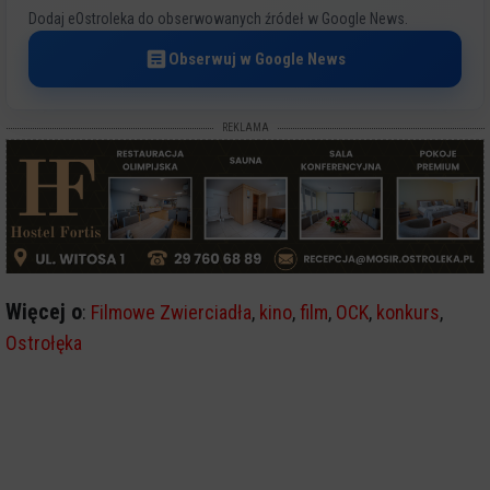
Dodaj eOstroleka do obserwowanych źródeł w Google News.
Obserwuj w Google News
REKLAMA
Więcej o
:
Filmowe Zwierciadła
,
kino
,
film
,
OCK
,
konkurs
,
Ostrołęka