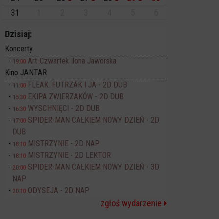
31
1
2
3
4
5
6
Dzisiaj:
Koncerty
Art-Czwartek Ilona Jaworska
19:00
Kino JANTAR
FLEAK. FUTRZAK I JA - 2D DUB
11:00
EKIPA ZWIERZAKÓW - 2D DUB
15:30
WYSCHNIĘCI - 2D DUB
16:30
SPIDER-MAN CAŁKIEM NOWY DZIEŃ - 2D
17:00
DUB
MISTRZYNIE - 2D NAP
18:10
MISTRZYNIE - 2D LEKTOR
18:10
SPIDER-MAN CAŁKIEM NOWY DZIEŃ - 3D
20:00
NAP
ODYSEJA - 2D NAP
20:10
zgłoś wydarzenie