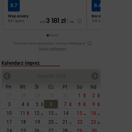
8.7
8.4
Wspaniały
Bardzo dobry
3 181
zł
2
831 opinii
129 opinii
od
/ os.
od
Powyższe treści pochodzą z serwisu Wakacje.pl
Zostań partnerem
Kalendarz imprez
sierpień 2026
Pn
Wt
Śr
Cz
Pt
So
Nd
27
28
29
30
31
1
2
3
4
5
6
7
8
9
10
11
12
13
14
15
16
17
18
19
20
21
22
23
24
25
26
27
28
29
30