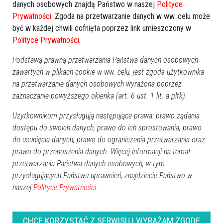
danych osobowych znajdą Państwo w naszej
Polityce
Prywatności
. Zgoda na przetwarzanie danych w ww. celu może
być w każdej chwili cofnięta poprzez link umieszczony w
Polityce Prywatności
.
Podstawą prawną przetwarzania Państwa danych osobowych
zawartych w plikach cookie w ww. celu, jest zgoda użytkownika
na przetwarzanie danych osobowych wyrażona poprzez
GOOGLE NEWS
zaznaczanie powyższego okienka (art. 6 ust. 1 lit. a pltk).
Obserwuj nas i otrzymuj nowe wiadomości
Użytkownikom przysługują następujące prawa: prawo żądania
Dodaj eOstroleka do obserwowanych źródeł w Google News.
dostępu do swoich danych, prawo do ich sprostowania, prawo
Obserwuj w Google News
do usunięcia danych, prawo do ograniczenia przetwarzania oraz
prawo do przenoszenia danych. Więcej informacji na temat
przetwarzania Państwa danych osobowych, w tym
REKLAMA
przysługujących Państwu uprawnień, znajdziecie Państwo w
naszej
Polityce Prywatności.
CHCĘ KORZYSTAĆ Z SERWISU I WYRAŻAM ZGODĘ