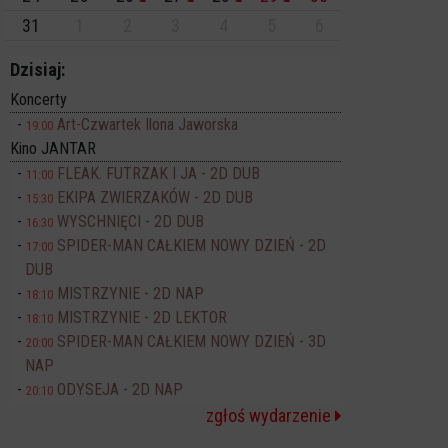
31
1
2
3
4
5
6
Dzisiaj:
Koncerty
Art-Czwartek Ilona Jaworska
19:00
Kino JANTAR
FLEAK. FUTRZAK I JA - 2D DUB
11:00
EKIPA ZWIERZAKÓW - 2D DUB
15:30
WYSCHNIĘCI - 2D DUB
16:30
SPIDER-MAN CAŁKIEM NOWY DZIEŃ - 2D
17:00
DUB
MISTRZYNIE - 2D NAP
18:10
MISTRZYNIE - 2D LEKTOR
18:10
SPIDER-MAN CAŁKIEM NOWY DZIEŃ - 3D
20:00
NAP
ODYSEJA - 2D NAP
20:10
zgłoś wydarzenie