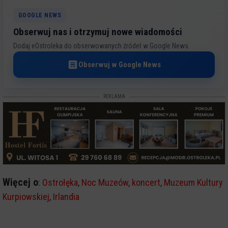
GOOGLE NEWS
Obserwuj nas i otrzymuj nowe wiadomości
Dodaj eOstroleka do obserwowanych źródeł w Google News.
Obserwuj w Google News
REKLAMA
Więcej o
:
Ostrołęka
,
Noc Muzeów
,
koncert
,
Muzeum Kultury
Kurpiowskiej
,
Irlandia