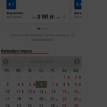
8.7
8.4
Wspaniały
Bardzo dobry
3 181
zł
2
832 opinie
129 opinii
od
/ os.
od
Powyższe treści pochodzą z serwisu Wakacje.pl
Zostań partnerem
Kalendarz imprez
sierpień 2026
Pn
Wt
Śr
Cz
Pt
So
Nd
27
28
29
30
31
1
2
3
4
5
6
7
8
9
10
11
12
13
14
15
16
17
18
19
20
21
22
23
24
25
26
27
28
29
30