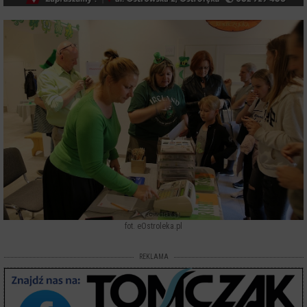
fot. eOstroleka.pl
REKLAMA