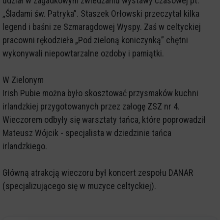
udział w zagadkowym zwiedzaniu wystawy czasowej pt.
„Śladami św. Patryka”. Staszek Orłowski przeczytał kilka
legend i baśni ze Szmaragdowej Wyspy. Zaś w celtyckiej
pracowni rękodzieła „Pod zieloną koniczynką” chętni
wykonywali niepowtarzalne ozdoby i pamiątki.
W Zielonym
Irish Pubie można było skosztować przysmaków kuchni
irlandzkiej przygotowanych przez załogę ZSZ nr 4.
Wieczorem odbyły się warsztaty tańca, które poprowadził
Mateusz Wójcik - specjalista w dziedzinie tańca
irlandzkiego.
Główną atrakcją wieczoru był koncert zespołu DANAR
(specjalizującego się w muzyce celtyckiej).