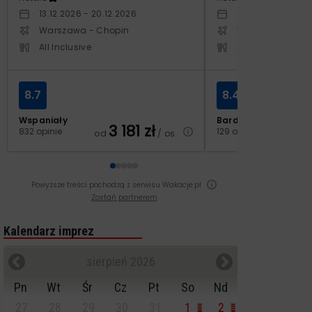
13.12.2026 - 20.12.2026
10.10.2026 - 17.1
Warszawa - Chopin
Warszawa - Cho
All Inclusive
All Inclusive
8.7
8.4
Wspaniały
Bardzo dobry
3 181
zł
2
832 opinie
129 opinii
od
/ os.
od
Powyższe treści pochodzą z serwisu Wakacje.pl
Zostań partnerem
Kalendarz imprez
sierpień 2026
Pn
Wt
Śr
Cz
Pt
So
Nd
27
28
29
30
31
1
2