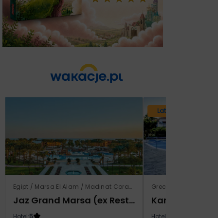
Lato 2026
Egipt / Marsa El Alam / Madinat Coraya
Grecja / Samos / Vo
Jaz Grand Marsa (ex Resta Grand Resort)
Kampos Villag
Hotel:
5
Hotel:
3.5