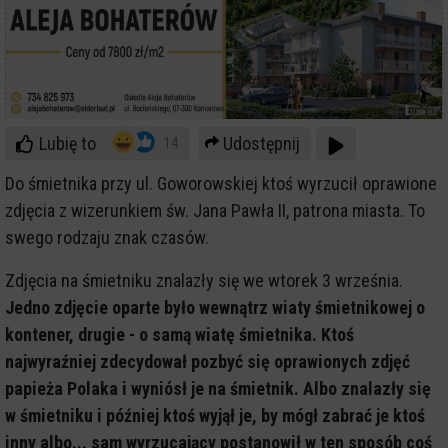
Lubię to
Udostępnij
14
Do śmietnika przy ul. Goworowskiej ktoś wyrzucił oprawione
zdjęcia z wizerunkiem św. Jana Pawła II, patrona miasta. To
swego rodzaju znak czasów.
Zdjęcia na śmietniku znalazły się we wtorek 3 września.
Jedno zdjęcie oparte było wewnątrz wiaty śmietnikowej o
kontener, drugie - o samą wiatę śmietnika. Ktoś
najwyraźniej zdecydował pozbyć się oprawionych zdjęć
papieża Polaka i wyniósł je na śmietnik. Albo znalazły się
w śmietniku i później ktoś wyjął je, by mógł zabrać je ktoś
inny albo... sam wyrzucający postanowił w ten sposób coś