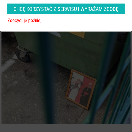
CHCĘ KORZYSTAĆ Z SERWISU I WYRAŻAM ZGODĘ
Zdecyduję później