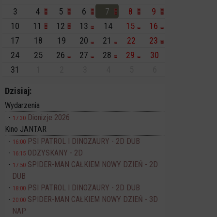
3
4
5
6
7
8
9
10
11
12
13
14
15
16
17
18
19
20
21
22
23
24
25
26
27
28
29
30
31
1
2
3
4
5
6
Dzisiaj:
Wydarzenia
Dionizje 2026
17:30
Kino JANTAR
PSI PATROL I DINOZAURY - 2D DUB
16:00
ODZYSKANY - 2D
16:15
SPIDER-MAN CAŁKIEM NOWY DZIEŃ - 2D
17:50
DUB
PSI PATROL I DINOZAURY - 2D DUB
18:00
SPIDER-MAN CAŁKIEM NOWY DZIEŃ - 3D
20:00
NAP