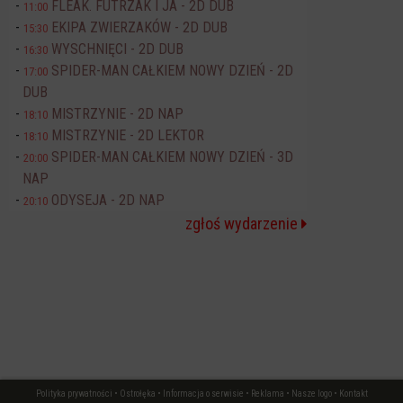
FLEAK. FUTRZAK I JA - 2D DUB
11:00
EKIPA ZWIERZAKÓW - 2D DUB
15:30
WYSCHNIĘCI - 2D DUB
16:30
SPIDER-MAN CAŁKIEM NOWY DZIEŃ - 2D
17:00
DUB
MISTRZYNIE - 2D NAP
18:10
MISTRZYNIE - 2D LEKTOR
18:10
SPIDER-MAN CAŁKIEM NOWY DZIEŃ - 3D
20:00
NAP
ODYSEJA - 2D NAP
20:10
zgłoś wydarzenie
Polityka prywatności
•
Ostrołęka
•
Informacja o serwisie
•
Reklama
•
Nasze logo
•
Kontakt