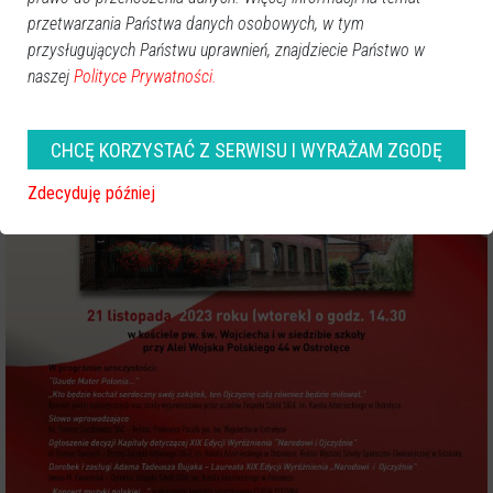
przetwarzania Państwa danych osobowych, w tym
przysługujących Państwu uprawnień, znajdziecie Państwo w
naszej
Polityce Prywatności.
CHCĘ KORZYSTAĆ Z SERWISU I WYRAŻAM ZGODĘ
Zdecyduję później