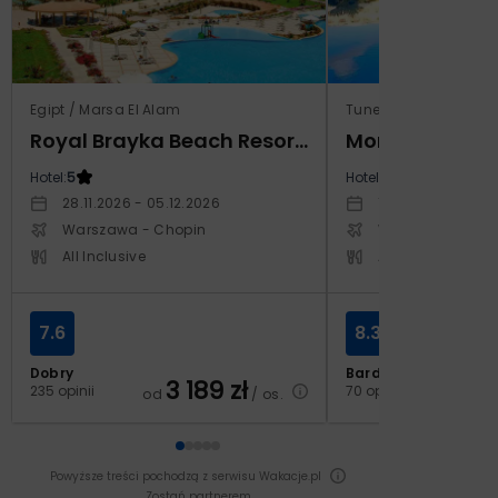
Egipt / Marsa El Alam
Tunezja / Al-Mahdijj
Royal Brayka Beach Resort (ex Zee Brayka)
Monarque El F
Hotel:
5
Hotel:
4
28.11.2026 - 05.12.2026
19.11.2026 - 26.11
Warszawa - Chopin
Warszawa - Cho
All Inclusive
All Inclusive
7.6
8.3
Dobry
Bardzo dobry
3 189
zł
2
235 opinii
70 opinii
od
/ os.
od
Powyższe treści pochodzą z serwisu Wakacje.pl
Zostań partnerem