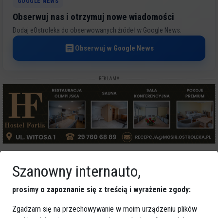
GOOGLE NEWS
Obserwuj nas i otrzymuj nowe wiadomości
Dodaj eOstroleka do obserwowanych źródeł w Google News.
Obserwuj w Google News
REKLAMA
Więcej o
:
koncert
,
Narodowe Święto Niepodległości
,
Szanowny internauto,
Ostrołęka
prosimy o zapoznanie się z treścią i wyrażenie zgody:
Zgadzam się na przechowywanie w moim urządzeniu plików