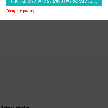
CHCĘ KORZYSTAĆ Z SERWISU I WYRAŻAM ZGODĘ
Zdecyduję później
Zobacz również