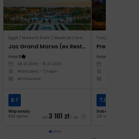
Egipt / Marsa El Alam / Madinat Coraya
Turcja / Riwiera Tur
Jaz Grand Marsa (ex Resta Grand Resort)
Prestige Alan
Hotel:
5
Hotel:
5
08.12.2026 - 15.12.2026
14.10.2026 - 21.1
Warszawa - Chopin
Warszawa - Cho
All Inclusive
All Inclusive
8.7
7.1
Wspaniały
Dobry
3 181
zł
2
833 opinie
210 opinii
od
/ os.
od