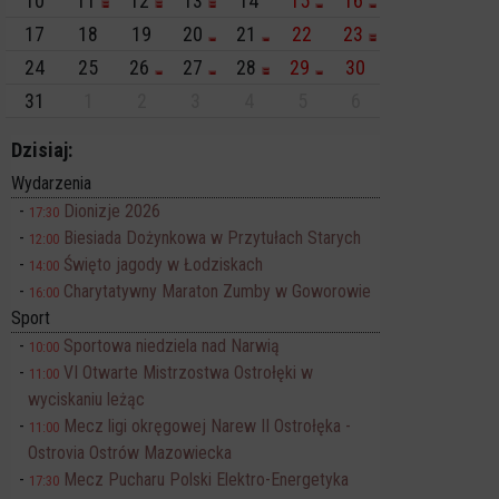
10
11
12
13
14
15
16
17
18
19
20
21
22
23
24
25
26
27
28
29
30
31
1
2
3
4
5
6
Dzisiaj:
Wydarzenia
Dionizje 2026
17:30
Biesiada Dożynkowa w Przytułach Starych
12:00
Święto jagody w Łodziskach
14:00
Charytatywny Maraton Zumby w Goworowie
16:00
Sport
Sportowa niedziela nad Narwią
10:00
VI Otwarte Mistrzostwa Ostrołęki w
11:00
wyciskaniu leżąc
Mecz ligi okręgowej Narew II Ostrołęka -
11:00
Ostrovia Ostrów Mazowiecka
Mecz Pucharu Polski Elektro-Energetyka
17:30