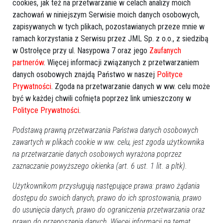
cookies, jak też na przetwarzanie w celach analizy moich
zachowań w niniejszym Serwisie moich danych osobowych,
zapisywanych w tych plikach, pozostawianych przeze mnie w
ramach korzystania z Serwisu przez JML Sp. z o.o., z siedzibą
w Ostrołęce przy ul. Nasypowa 7 oraz jego
Zaufanych
partnerów
. Więcej informacji związanych z przetwarzaniem
danych osobowych znajdą Państwo w naszej
Polityce
Prywatności
. Zgoda na przetwarzanie danych w ww. celu może
być w każdej chwili cofnięta poprzez link umieszczony w
Polityce Prywatności
.
Podstawą prawną przetwarzania Państwa danych osobowych
zawartych w plikach cookie w ww. celu, jest zgoda użytkownika
na przetwarzanie danych osobowych wyrażona poprzez
zaznaczanie powyższego okienka (art. 6 ust. 1 lit. a pltk).
Użytkownikom przysługują następujące prawa: prawo żądania
dostępu do swoich danych, prawo do ich sprostowania, prawo
Zobacz również
do usunięcia danych, prawo do ograniczenia przetwarzania oraz
prawo do przenoszenia danych. Więcej informacji na temat