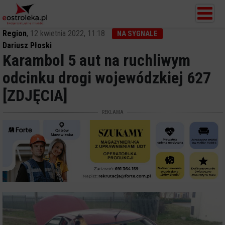
Region
,
12 kwietnia 2022, 11:18
NA SYGNALE
Dariusz Płoski
Karambol 5 aut na ruchliwym
odcinku drogi wojewódzkiej 627
[ZDJĘCIA]
REKLAMA