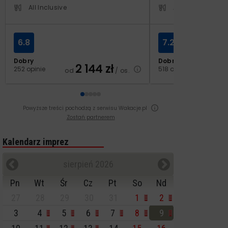
All Inclusive
All Inclusive
6.8
7.2
Dobry
Dobry
2 144
zł
2
252 opinie
518 opinii
od
/ os.
od
Powyższe treści pochodzą z serwisu Wakacje.pl
Zostań partnerem
Kalendarz imprez
sierpień 2026
Pn
Wt
Śr
Cz
Pt
So
Nd
27
28
29
30
31
1
2
3
4
5
6
7
8
9