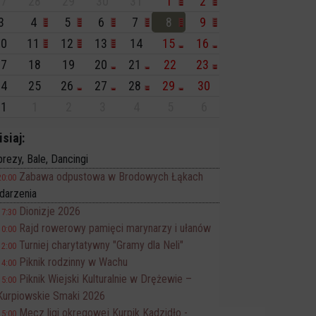
7
28
29
30
31
1
2
3
4
5
6
7
8
9
0
11
12
13
14
15
16
7
18
19
20
21
22
23
4
25
26
27
28
29
30
1
1
2
3
4
5
6
isiaj:
rezy, Bale, Dancingi
Zabawa odpustowa w Brodowych Łąkach
20:00
darzenia
Dionizje 2026
17:30
Rajd rowerowy pamięci marynarzy i ułanów
10:00
Turniej charytatywny "Gramy dla Neli"
12:00
Piknik rodzinny w Wachu
14:00
Piknik Wiejski Kulturalnie w Drężewie –
15:00
Kurpiowskie Smaki 2026
Mecz ligi okręgowej Kurpik Kadzidło -
15:00