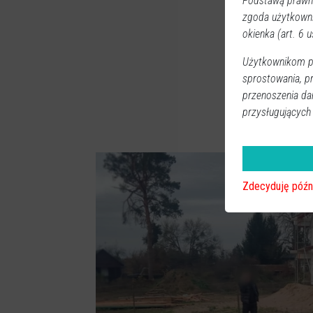
Podstawą prawną
zgoda użytkown
okienka (art. 6 us
Użytkownikom pr
sprostowania, p
przenoszenia da
przysługujących
Zdecyduję późn