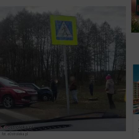
fot. eOstroleka.pl