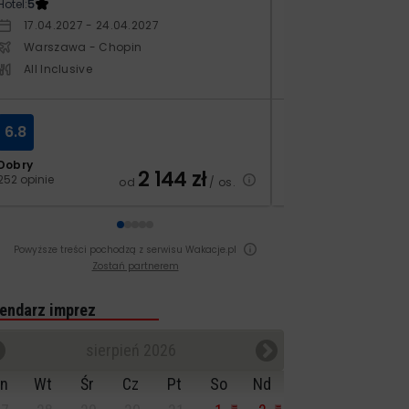
Hotel:
5
Hotel:
5
17.04.2027 - 24.04.2027
20.10.2027 - 27.
Warszawa - Chopin
Warszawa - Ch
All Inclusive
All Inclusive
6.8
7.2
Dobry
Dobry
2 144
zł
252 opinie
518 opinii
od
/ os.
Powyższe treści pochodzą z serwisu Wakacje.pl
Zostań partnerem
endarz imprez
sierpień 2026
n
Wt
Śr
Cz
Pt
So
Nd