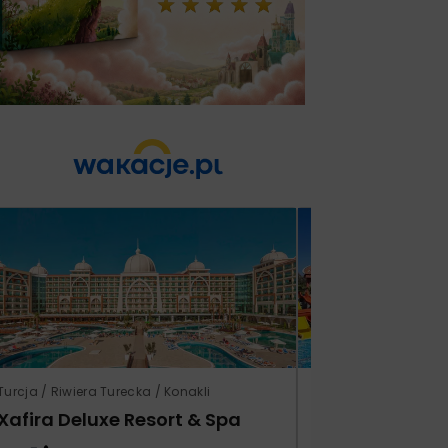
Turcja / Riwiera Turecka / Konakli
Turcja / Riwiera Ture
Xafira Deluxe Resort & Spa
Club Side Coa