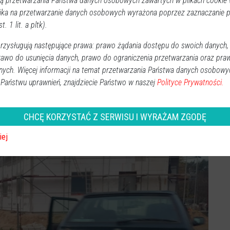
 przetwarzania Państwa danych osobowych zawartych w plikach cookie w
ika na przetwarzanie danych osobowych wyrażona poprzez zaznaczanie
t. 1 lit. a pltk).
zysługują następujące prawa: prawo żądania dostępu do swoich danych,
rawo do usunięcia danych, prawo do ograniczenia przetwarzania oraz pra
nych. Więcej informacji na temat przetwarzania Państwa danych osobowy
 Państwu uprawnień, znajdziecie Państwo w naszej
Polityce Prywatności.
CHCĘ KORZYSTAĆ Z SERWISU I WYRAŻAM ZGODĘ
iej