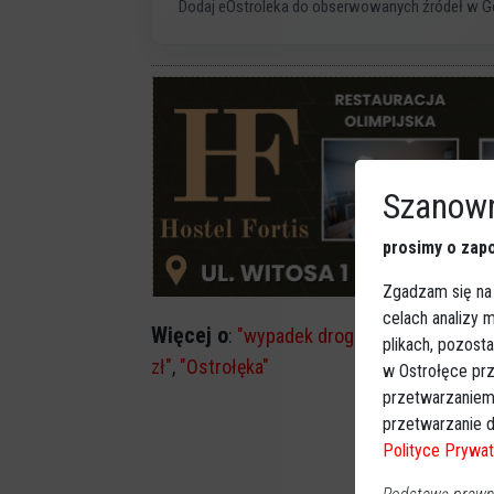
Dodaj eOstroleka do obserwowanych źródeł w G
Szanown
prosimy o zapo
Zgadzam się na
celach analizy
Więcej o
:
"wypadek drogowy"
,
"rondo Sta
plikach, pozost
zł"
,
"Ostrołęka"
w Ostrołęce prz
przetwarzaniem
przetwarzanie d
Polityce Prywat