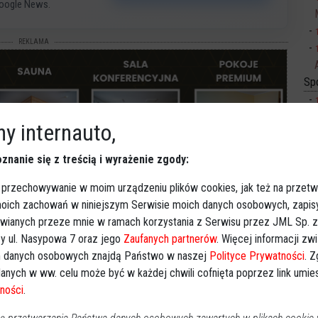
oogle News.
REKLAMA
Sp
y internauto,
znanie się z treścią i wyrażenie zgody:
Ki
 przechowywanie w moim urządzeniu plików cookies, jak też na przetw
 moich zachowań w niniejszym Serwisie moich danych osobowych, zapi
cha Konwy"
,
"wymuszenie pierwszeństwa"
,
"mandat 1500
awianych przeze mnie w ramach korzystania z Serwisu przez JML Sp. z o
y ul. Nasypowa 7 oraz jego
Zaufanych partnerów
. Więcej informacji zw
 danych osobowych znajdą Państwo w naszej
Polityce Prywatności
. 
anych w ww. celu może być w każdej chwili cofnięta poprzez link umi
ności
.