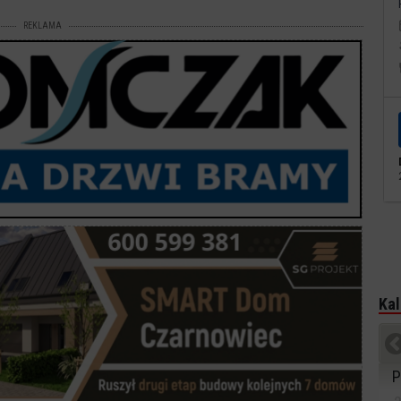
REKLAMA
Kal
P