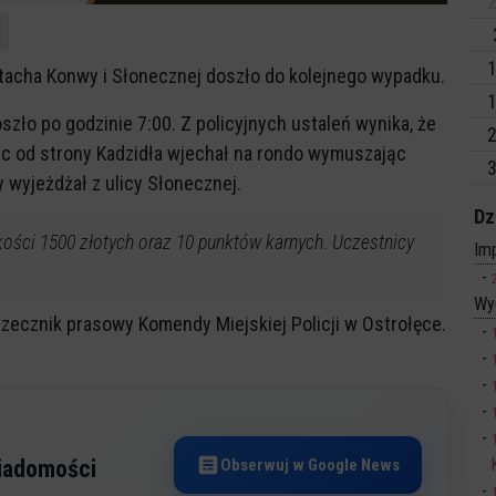
2
1
Stacha Konwy i Słonecznej doszło do kolejnego wypadku.
1
szło po godzinie 7:00. Z policyjnych ustaleń wynika, że
2
ąc od strony Kadzidła wjechał na rondo wymuszając
3
 wyjeżdżał z ulicy Słonecznej.
Dz
ści 1500 złotych oraz 10 punktów karnych. Uczestnicy
Imp
Wy
rzecznik prasowy Komendy Miejskiej Policji w Ostrołęce.
Obserwuj w Google News
wiadomości