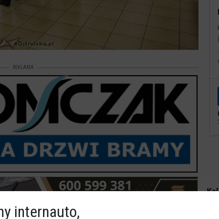
REKLAMA
Kal
y internauto,