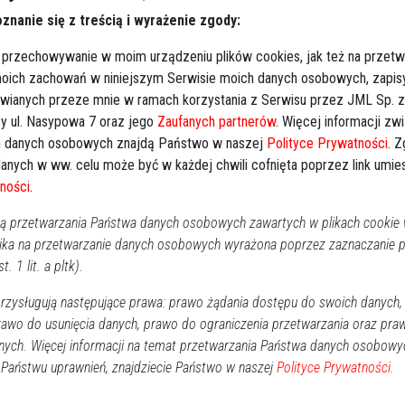
znanie się z treścią i wyrażenie zgody:
P
2
 przechowywanie w moim urządzeniu plików cookies, jak też na przetw
 moich zachowań w niniejszym Serwisie moich danych osobowych, zapi
awianych przeze mnie w ramach korzystania z Serwisu przez JML Sp. z o
1
y ul. Nasypowa 7 oraz jego
Zaufanych partnerów
. Więcej informacji zw
1
 danych osobowych znajdą Państwo w naszej
Polityce Prywatności
. 
2
ował prognozę wyborczą dla okręgu siedlecko-
anych w ww. celu może być w każdej chwili cofnięta poprzez link umi
3
liczyć na 51-procentowe poparcie w okręgu. Co ciekawe,
ności
.
e - prognozuje dwa mandaty dla Polski 2050, a nie
 przetwarzania Państwa danych osobowych zawartych w plikach cookie w
Dz
ika na przetwarzanie danych osobowych wyrażona poprzez zaznaczanie
Wy
t. 1 lit. a pltk).
ondaży i badań poparcia publikują regularnie swoje
Ki
zysługują następujące prawa: prawo żądania dostępu do swoich danych,
 prognozy najpopularniejszego w tej branży Marcina
rawo do usunięcia danych, prawo do ograniczenia przetwarzania oraz pra
dniach 1-18 sierpnia), a dziś czas na prognozę Mateusza
nych. Więcej informacji na temat przetwarzania Państwa danych osobowy
asięgów wśród wyborczych analityków jest numerem dwa
 Państwu uprawnień, znajdziecie Państwo w naszej
Polityce Prywatności.