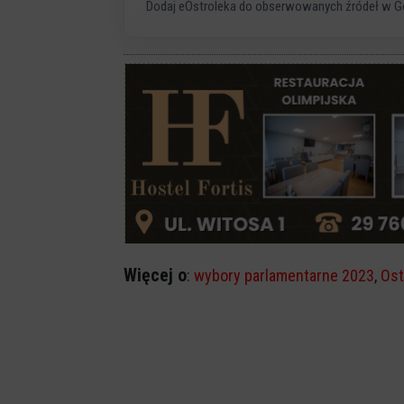
Dodaj eOstroleka do obserwowanych źródeł w G
Więcej o
:
wybory parlamentarne 2023
,
Ost