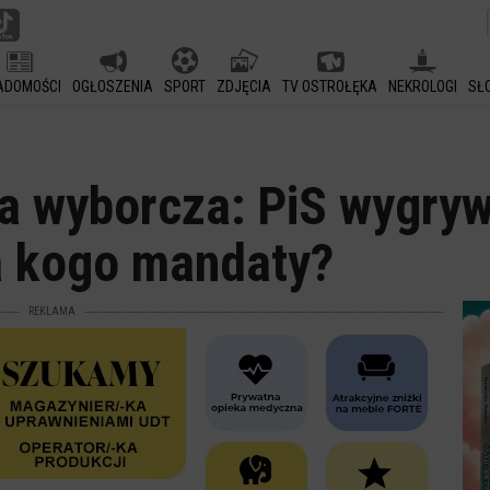
ADOMOŚCI
OGŁOSZENIA
SPORT
ZDJĘCIA
TV OSTROŁĘKA
NEKROLOGI
SŁ
a wyborcza: PiS wygryw
a kogo mandaty?
REKLAMA