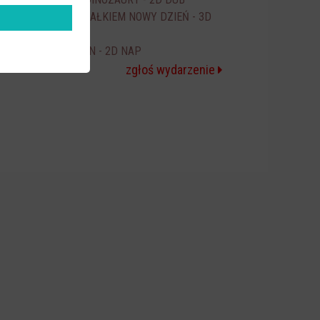
18:00
SPIDER-MAN CAŁKIEM NOWY DZIEŃ - 3D
20:00
NAP
ICE CREAM MAN - 2D NAP
20:30
zgłoś wydarzenie