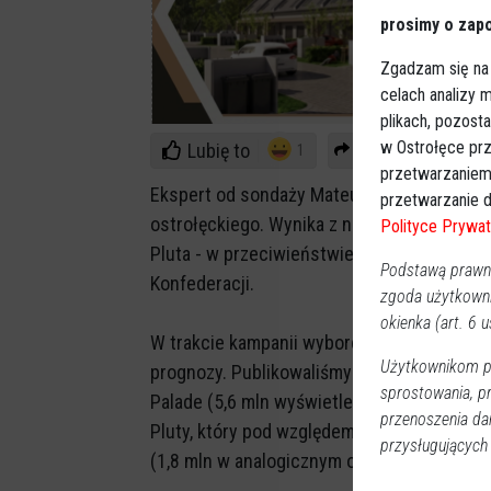
prosimy o zapo
Zgadzam się na
celach analizy
plikach, pozost
w Ostrołęce prz
Lubię to
Udostępnij
1
przetwarzaniem
Ekspert od sondaży Mateusz Pluta przygot
przetwarzanie d
ostrołęckiego. Wynika z niej, że PiS może 
Polityce Prywat
Pluta - w przeciwieństwie do Marcina Palad
Podstawą prawną
Konfederacji.
zgoda użytkown
okienka (art. 6 us
W trakcie kampanii wyborczej eksperci od s
Użytkownikom pr
prognozy. Publikowaliśmy już wielokrotnie
sprostowania, p
Palade (5,6 mln wyświetleń na Twitterze w 
przenoszenia da
Pluty, który pod względem twitterowych z
przysługujących
(1,8 mln w analogicznym okresie).