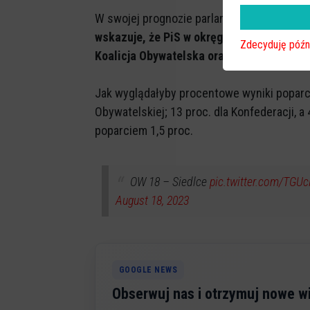
W swojej prognozie parlamentarnej
Mateus
wskazuje, że PiS w okręgu siedlecko-ost
Zdecyduję późn
Koalicja Obywatelska oraz również dwa - 
Jak wyglądałyby procentowe wyniki poparcia 
Obywatelskiej; 13 proc. dla Konfederacji, a
poparciem 1,5 proc.
OW 18 – Siedlce
pic.twitter.com/TGU
August 18, 2023
GOOGLE NEWS
Obserwuj nas i otrzymuj nowe 