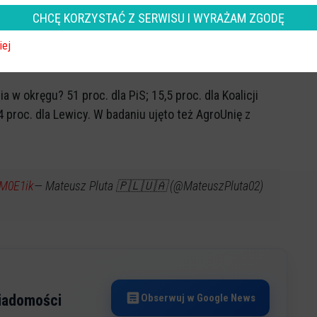
CHCĘ KORZYSTAĆ Z SERWISU I WYRAŻAM ZGODĘ
z Pluta
rołęckim liczyć może na 7 mandatów, dwa zgarnąć ma
iej
Polska 2050. Jeden mandat przypadłby Konfederacji.
w okręgu? 51 proc. dla PiS; 15,5 proc. dla Koalicji
 4 proc. dla Lewicy. W badaniu ujęto też AgroUnię z
cM0E1ik
— Mateusz Pluta 🇵🇱🇺🇦 (@MateuszPluta02)
Obserwuj w Google News
wiadomości