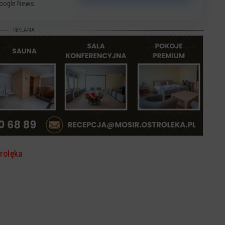
oogle News.
REKLAMA
rołęka