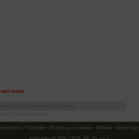
ranić innych.
 artykułu po trzech dniach od daty publikacji.
 po 7 dniach są czyszczone.
 prywatności
•
Ostrołęka
•
Informacja o serwisie
•
Reklama
•
Nasze logo
eOstrołęka © 2006 - 2026 JML Sp. z o.o.