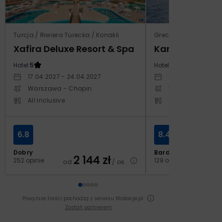
Turcja / Riwiera Turecka / Konakli
Grecja / Samos / Vo
Xafira Deluxe Resort & Spa
Kampos Villag
Hotel:
5
Hotel:
3.5
17.04.2027 - 24.04.2027
10.10.2026 - 17.1
Warszawa - Chopin
Warszawa - Cho
All Inclusive
All Inclusive
6.8
8.4
Dobry
Bardzo dobry
2 144
zł
2
252 opinie
129 opinii
od
/ os.
od
Powyższe treści pochodzą z serwisu Wakacje.pl
Zostań partnerem