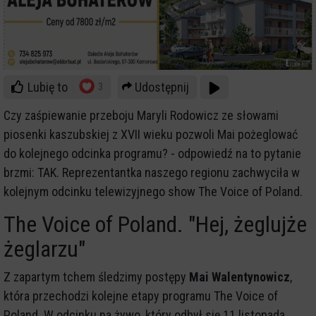
Lubię to
Udostępnij
3
Czy zaśpiewanie przeboju Maryli Rodowicz ze słowami
piosenki kaszubskiej z XVII wieku pozwoli Mai pożeglować
do kolejnego odcinka programu? - odpowiedź na to pytanie
brzmi: TAK. Reprezentantka naszego regionu zachwyciła w
kolejnym odcinku telewizyjnego show The Voice of Poland.
The Voice of Poland. "Hej, żeglujże
żeglarzu"
Z zapartym tchem śledzimy postępy
Mai Walentynowicz
,
która przechodzi kolejne etapy programu The Voice of
Poland. W odcinku na żywo, który odbył się 11 listopada,