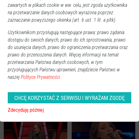
zawartych w plikach cookie w ww. celu, jest zgoda użytkownika
na przetwarzanie danych osobowych wyrażona poprzez
zaznaczanie powyższego okienka (art. 6 ust. 1 lit. a pltk).
Użytkownikom przysługują następujące prawa: prawo żądania
dostępu do swoich danych, prawo do ich sprostowania, prawo
Zobacz również
do usunięcia danych, prawo do ograniczenia przetwarzania oraz
prawo do przenoszenia danych. Więcej informacji na temat
przetwarzania Państwa danych osobowych, w tym
przysługujących Państwu uprawnień, znajdziecie Państwo w
naszej
Polityce Prywatności.
Maja Walentynowicz i jej
The Voice of Poland.
CHCĘ KORZYSTAĆ Z SERWISU I WYRAŻAM ZGODĘ
fenomenalny występ!
Zjawiskowy występ Mai
Przeżyjmy to jeszcze raz
Walentynowicz! Zaśpiewała
Zdecyduję później
[WIDEO]
utwór Metalliki