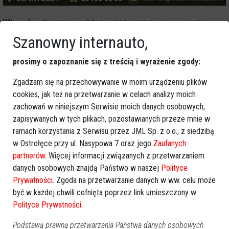
Więcej o
:
The Voice of Poland
,
Maja Walentynowicz
,
hej
Szanowny internauto,
żeglujże żeglarzu
prosimy o zapoznanie się z treścią i wyrażenie zgody:
Zgadzam się na przechowywanie w moim urządzeniu plików
cookies, jak też na przetwarzanie w celach analizy moich
zachowań w niniejszym Serwisie moich danych osobowych,
zapisywanych w tych plikach, pozostawianych przeze mnie w
ramach korzystania z Serwisu przez JML Sp. z o.o., z siedzibą
w Ostrołęce przy ul. Nasypowa 7 oraz jego
Zaufanych
partnerów
. Więcej informacji związanych z przetwarzaniem
danych osobowych znajdą Państwo w naszej
Polityce
Prywatności
. Zgoda na przetwarzanie danych w ww. celu może
być w każdej chwili cofnięta poprzez link umieszczony w
Polityce Prywatności
.
Podstawą prawną przetwarzania Państwa danych osobowych