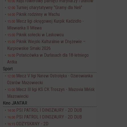
Rajd rowerowy pamięci marynarzy i ułanów
10:00
Turniej charytatywny "Gramy dla Neli"
12:00
Piknik rodzinny w Wachu
14:00
Mecz ligi okręgowej Kurpik Kadzidło -
15:00
Mławianka II Mława
Piknik sołecki w Laskowcu
15:00
Piknik Wiejski Kulturalnie w Drężewie –
15:00
Kurpiowskie Smaki 2026
Potańcówka w Durlasach dla 18-letniego
16:00
Antka
Sport
Mecz V ligi Narew Ostrołęka - Ożarowianka
12:00
Ożarów Mazowiecki
Mecz III ligi KS CK Troszyn - Mazovia Mińsk
13:00
Mazowiecki
Kino JANTAR
PSI PATROL I DINOZAURY - 2D DUB
14:00
PSI PATROL I DINOZAURY - 2D DUB
16:00
ODZYSKANY - 2D
16:15