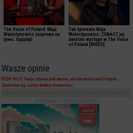
The Voice of Poland: Maja
Tak śpiewała Maja
Walentynowicz zaśpiewa na
Walentynowicz. ZOBACZ jej
żywo. Oglądaj!
świetne występy w The Voice
of Poland [WIDEO]
Wasze opinie
STOP HEJT. Twoje zdanie jest ważne, ale nie może ranić innych.
Zastanów się, zanim dodasz komentarz
Brak możliwości komentowania artykułu po trzech dniach od daty publikacji.
Komentarze po 7 dniach są czyszczone.