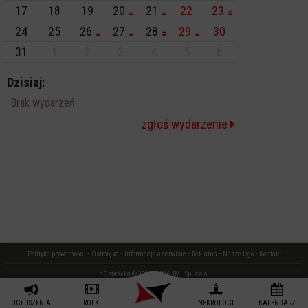
17
18
19
20
21
22
23
24
25
26
27
28
29
30
31
1
2
3
4
5
6
Dzisiaj:
Brak wydarzeń
zgłoś wydarzenie
Polityka prywatności
•
Ostrołęka
•
Informacja o serwisie
•
Reklama
•
Nasze logo
•
Kontakt
eOstrołęka © 2006 - 2026 JML Sp. z o.o.
czas: 0.02 s.
OGŁOSZENIA
ROLKI
NEKROLOGI
KALENDARZ