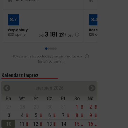
8.7
8.4
Wspaniały
Bardzo dobry
3 181
zł
2
833 opinie
129 opinii
od
/ os.
od
Powyższe treści pochodzą z serwisu Wakacje.pl
Zostań partnerem
Kalendarz imprez
sierpień 2026
Pn
Wt
Śr
Cz
Pt
So
Nd
27
28
29
30
31
1
2
3
4
5
6
7
8
9
10
11
12
13
14
15
16