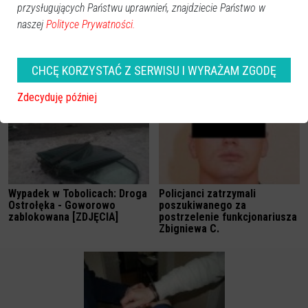
przysługujących Państwu uprawnień, znajdziecie Państwo w
naszej
Polityce Prywatności.
Mikanowo: Autokar z kibicami
Tragiczny finał poszukiwań
wypadł z drogi. Dwie osoby
Pawła Kozickiego
nie żyją [WIDEO]
CHCĘ KORZYSTAĆ Z SERWISU I WYRAŻAM ZGODĘ
Zdecyduję później
Wypadek w Tobolicach: Droga
Policjanci zatrzymali
Ostrołęka - Goworowo
poszukiwanego za
zablokowana [ZDJĘCIA]
postrzelenie funkcjonariusza
Zbigniewa C.