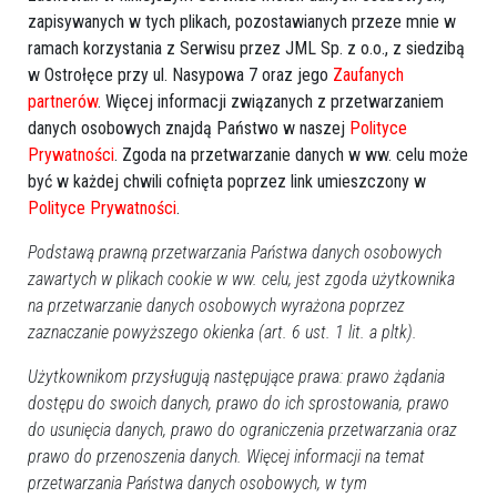
zapisywanych w tych plikach, pozostawianych przeze mnie w
ramach korzystania z Serwisu przez JML Sp. z o.o., z siedzibą
Patrol Szkolny, czyli wspólna
Podejrzany o serie kradzieży
w Ostrołęce przy ul. Nasypowa 7 oraz jego
Zaufanych
akcja ostrołęckiej policji i
trafił w ręce policji
partnerów
. Więcej informacji związanych z przetwarzaniem
straży miejskiej.
danych osobowych znajdą Państwo w naszej
Polityce
Prywatności
. Zgoda na przetwarzanie danych w ww. celu może
być w każdej chwili cofnięta poprzez link umieszczony w
Polityce Prywatności
.
Podstawą prawną przetwarzania Państwa danych osobowych
zawartych w plikach cookie w ww. celu, jest zgoda użytkownika
na przetwarzanie danych osobowych wyrażona poprzez
Śmiertelny wypadek na
Potrącenie na Alei Jana
zaznaczanie powyższego okienka (art. 6 ust. 1 lit. a pltk).
krajowej 61 [ZDJĘCIA]
Pawła II. Kobieta trafiła do
szpitala
Użytkownikom przysługują następujące prawa: prawo żądania
dostępu do swoich danych, prawo do ich sprostowania, prawo
do usunięcia danych, prawo do ograniczenia przetwarzania oraz
prawo do przenoszenia danych. Więcej informacji na temat
przetwarzania Państwa danych osobowych, w tym