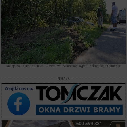
Kolizja na trasie Ostrołęka – Goworowo. Samochód wypadł z drogi fot. eOstrołęka
REKLAMA