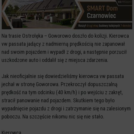
Na trasie Ostrołęka – Goworowo doszło do kolizji. Kierowca
vw passata jadący z nadmierną prędkością nie zapanował
nad swoim pojazdem i wypadł z drogi, a następnie porzucił
uszkodzone auto i oddalił się z miejsca zdarzenia.
Jak nieoficjalnie się dowiedzieliśmy kierowca vw passata
jechał w stronę Goworowa. Przekroczył dopuszczalną
prędkość na tym odcinku (40 km/h) i po wejściu z zakręt,
stracił panowanie nad pojazdem. Skutkiem tego było
wypadnięcie pojazdu z drogi i zatrzymanie się na zalesionym
poboczu. Na szczęście nikomu nic się nie stało.
Kierowca