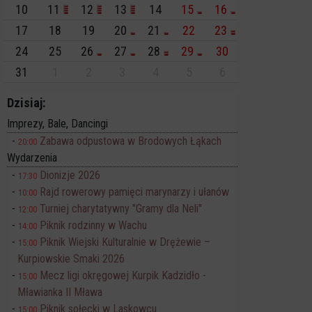
10
11
12
13
14
15
16
17
18
19
20
21
22
23
24
25
26
27
28
29
30
31
1
2
3
4
5
6
Dzisiaj:
Imprezy, Bale, Dancingi
Zabawa odpustowa w Brodowych Łąkach
20:00
Wydarzenia
Dionizje 2026
17:30
Rajd rowerowy pamięci marynarzy i ułanów
10:00
Turniej charytatywny "Gramy dla Neli"
12:00
Piknik rodzinny w Wachu
14:00
Piknik Wiejski Kulturalnie w Drężewie –
15:00
Kurpiowskie Smaki 2026
Mecz ligi okręgowej Kurpik Kadzidło -
15:00
Mławianka II Mława
Piknik sołecki w Laskowcu
15:00