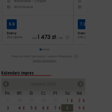
Warszawa - Chopin
Warszawa - Cho
All Inclusive
All Inclusive
6.8
7.2
Dobry
Dobry
1 473
zł
2
252 opinie
518 opinii
od
/ os.
od
Powyższe treści pochodzą z serwisu Wakacje.pl
Zostań partnerem
Kalendarz imprez
sierpień 2026
Pn
Wt
Śr
Cz
Pt
So
Nd
27
28
29
30
31
1
2
3
4
5
6
7
8
9