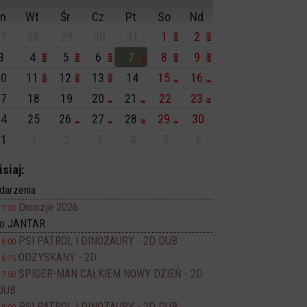
n
Wt
Śr
Cz
Pt
So
Nd
7
28
29
30
31
1
2
3
4
5
6
7
8
9
0
11
12
13
14
15
16
7
18
19
20
21
22
23
4
25
26
27
28
29
30
1
1
2
3
4
5
6
isiaj:
darzenia
Dionizje 2026
17:30
no JANTAR
PSI PATROL I DINOZAURY - 2D DUB
16:00
ODZYSKANY - 2D
16:15
SPIDER-MAN CAŁKIEM NOWY DZIEŃ - 2D
17:50
DUB
PSI PATROL I DINOZAURY - 2D DUB