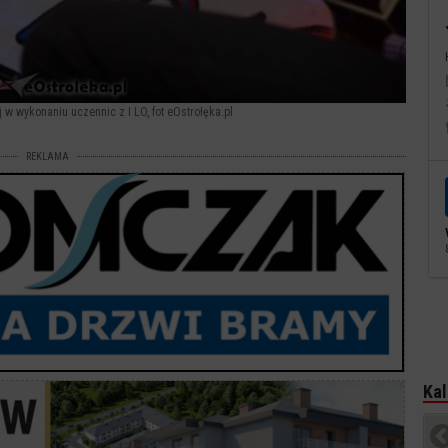
j w wykonaniu uczennic z I LO, fot eOstrołęka.pl
REKLAMA
Kal