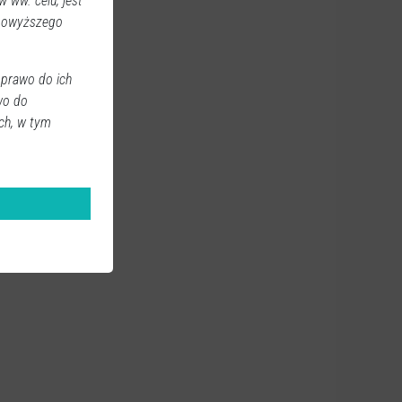
 ww. celu, jest
 powyższego
 prawo do ich
wo do
ch, w tym