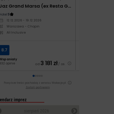
Jaz Grand Marsa (ex Resta Grand Resort)
Xafira Deluxe 
Hotel:
5
Hotel:
5
12.12.2026 - 19.12.2026
17.04.2027 - 24.
Warszawa - Chopin
Warszawa - Ch
All Inclusive
All Inclusive
8.7
6.9
Wspaniały
Dobry
3 181
zł
832 opinie
251 opinii
od
/ os.
Powyższe treści pochodzą z serwisu Wakacje.pl
Zostań partnerem
endarz imprez
sierpień 2026