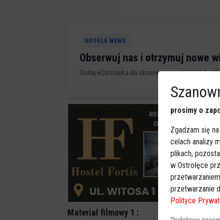
GOOGLE NEWS
Obserwuj nas i otrzymuj nowe 
Dodaj eOstroleka do obserwowanych źródeł w G
Szanown
prosimy o zapo
Zgadzam się na
celach analizy
plikach, pozost
w Ostrołęce prz
przetwarzaniem
przetwarzanie d
Polityce Prywat
Materiał filmowy 1 :