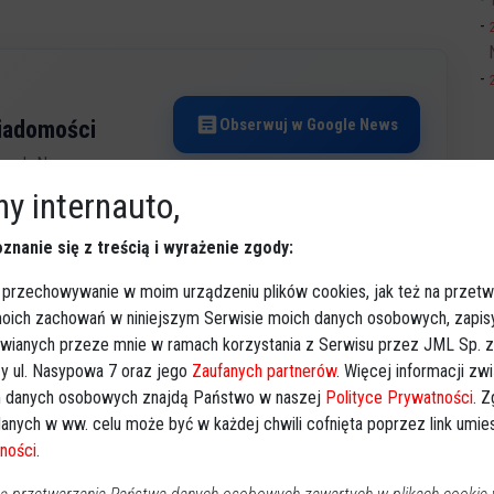
Obserwuj w Google News
wiadomości
oogle News.
y internauto,
REKLAMA
znanie się z treścią i wyrażenie zgody:
 przechowywanie w moim urządzeniu plików cookies, jak też na przetw
 moich zachowań w niniejszym Serwisie moich danych osobowych, zapi
awianych przeze mnie w ramach korzystania z Serwisu przez JML Sp. z o
y ul. Nasypowa 7 oraz jego
Zaufanych partnerów
. Więcej informacji zw
 danych osobowych znajdą Państwo w naszej
Polityce Prywatności
. 
anych w ww. celu może być w każdej chwili cofnięta poprzez link umi
ności
.