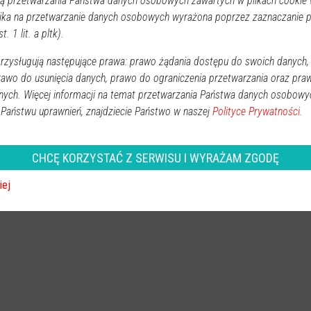
 przetwarzania Państwa danych osobowych zawartych w plikach cookie w
ika na przetwarzanie danych osobowych wyrażona poprzez zaznaczanie
t. 1 lit. a pltk).
zysługują następujące prawa: prawo żądania dostępu do swoich danych,
rawo do usunięcia danych, prawo do ograniczenia przetwarzania oraz pra
nych. Więcej informacji na temat przetwarzania Państwa danych osobowy
 Państwu uprawnień, znajdziecie Państwo w naszej
Polityce Prywatności.
CHCĘ KORZYSTAĆ Z SERWISU I WYRAŻAM ZGODĘ
iej