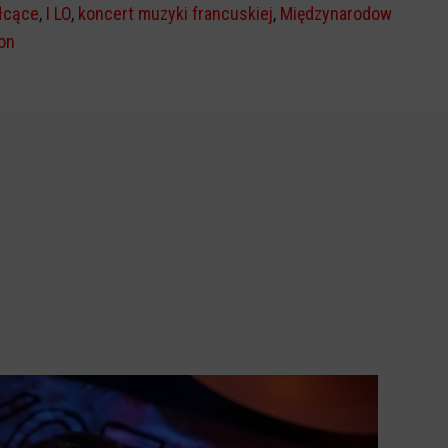
łcące
,
I LO
,
koncert muzyki francuskiej
,
Międzynarodow
lon