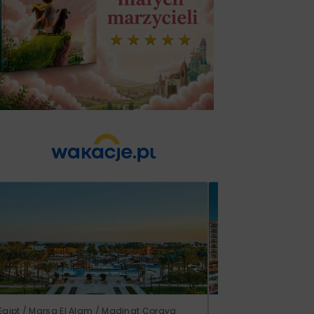
Egipt / Marsa El Alam / Madinat Coraya
Turcja / Riwiera Ture