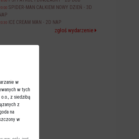
18:00
SPIDER-MAN CAŁKIEM NOWY DZIEŃ - 3D
20:00
NAP
ICE CREAM MAN - 2D NAP
20:30
zgłoś wydarzenie
arzanie w
sywanych w tych
.o., z siedzibą
iązanych z
Zgoda na
eszczony w