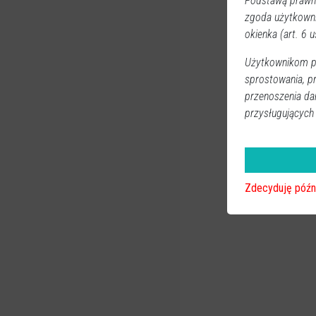
Podstawą prawną
zgoda użytkown
okienka (art. 6 us
Użytkownikom pr
sprostowania, p
przenoszenia da
przysługujących
Zdecyduję późn