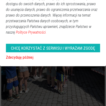
dostępu do swoich danych, prawo do ich sprostowania, prawo
do usunięcia danych, prawo do ograniczenia przetwarzania oraz
prawo do przenoszenia danych. Więcej informacji na temat
przetwarzania Państwa danych osobowych, w tym
przysługujących Państwu uprawnień, znajdziecie Państwo w
naszej
Polityce Prywatności.
CHCĘ KORZYSTAĆ Z SERWISU I WYRAŻAM ZGODĘ
Zdecyduję później