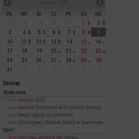
sierpień 2026
Pn
Wt
Śr
Cz
Pt
So
Nd
27
28
29
30
31
1
2
3
4
5
6
7
8
9
10
11
12
13
14
15
16
17
18
19
20
21
22
23
24
25
26
27
28
29
30
31
1
2
3
4
5
6
Dzisiaj:
Wydarzenia
Dionizje 2026
17:30
Biesiada Dożynkowa w Przytułach Starych
12:00
Święto jagody w Łodziskach
14:00
Charytatywny Maraton Zumby w Goworowie
16:00
Sport
Sportowa niedziela nad Narwią
10:00