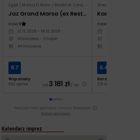
Egipt / Marsa El Alam / Madinat Coraya
Grecja / Samos / Vo
Jaz Grand Marsa (ex Resta Grand Resort)
Kampos Villag
Hotel:
5
Hotel:
3.5
12.12.2026 - 19.12.2026
10.10.2026 - 17.1
Warszawa - Chopin
Warszawa - Cho
All Inclusive
All Inclusive
8.7
8.4
Wspaniały
Bardzo dobry
3 181
zł
2
832 opinie
129 opinii
od
/ os.
od
Powyższe treści pochodzą z serwisu Wakacje.pl
Zostań partnerem
Kalendarz imprez