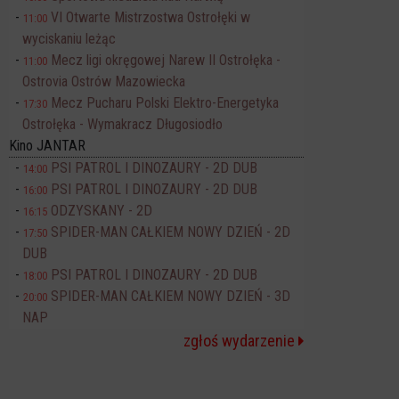
VI Otwarte Mistrzostwa Ostrołęki w
11:00
wyciskaniu leżąc
Mecz ligi okręgowej Narew II Ostrołęka -
11:00
Ostrovia Ostrów Mazowiecka
Mecz Pucharu Polski Elektro-Energetyka
17:30
Ostrołęka - Wymakracz Długosiodło
Kino JANTAR
PSI PATROL I DINOZAURY - 2D DUB
14:00
PSI PATROL I DINOZAURY - 2D DUB
16:00
ODZYSKANY - 2D
16:15
SPIDER-MAN CAŁKIEM NOWY DZIEŃ - 2D
17:50
DUB
PSI PATROL I DINOZAURY - 2D DUB
18:00
SPIDER-MAN CAŁKIEM NOWY DZIEŃ - 3D
20:00
NAP
zgłoś wydarzenie