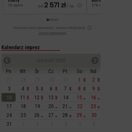
Dobry
Bardzo dobry
2 571
zł
3
70 opinii
276 opinii
od
/ os.
od
Powyższe treści pochodzą z serwisu Wakacje.pl
Zostań partnerem
Kalendarz imprez
sierpień 2026
Pn
Wt
Śr
Cz
Pt
So
Nd
27
28
29
30
31
1
2
3
4
5
6
7
8
9
10
11
12
13
14
15
16
17
18
19
20
21
22
23
24
25
26
27
28
29
30
31
1
2
3
4
5
6