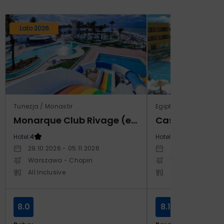
Lato 2026
Tunezja / Monastir
Egipt / Marsa El Alam 
Monarque Club Rivage (ex Calimera)
Hotel:
4
Hotel:
5
29.10.2026 - 05.11.2026
06.03.2027 - 13.
Warszawa - Chopin
Warszawa - Cho
All Inclusive
All Inclusive
8.0
8.1