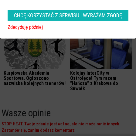
CHCĘ KORZYSTAĆ Z SERWISU I WYRAŻAM ZGODĘ
Zobacz również
Zdecyduję później
Kurpiowska Akademia
Kolejny InterCity w
Sportowa. Ogłoszono
Ostrołęce! Tym razem
nazwiska kolejnych trenerów!
"Hańcza" z Krakowa do
Suwałk
Wasze opinie
STOP HEJT. Twoje zdanie jest ważne, ale nie może ranić innych.
Zastanów się, zanim dodasz komentarz