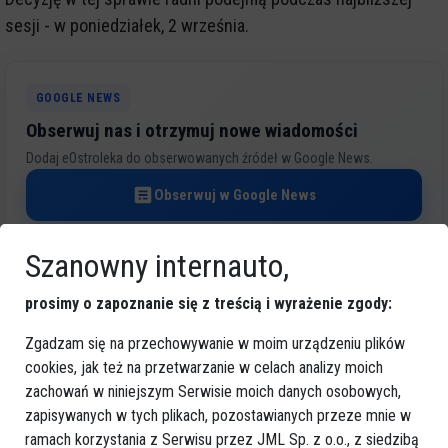
sesji - w poniedziałek, 2 września.
GOOGLE NEWS
Obserwuj nas i otrzymuj nowe wiadomości
Dodaj eOstroleka do obserwowanych źródeł w Google News.
Obserwuj w Google News
Szanowny internauto,
REKLAMA
prosimy o zapoznanie się z treścią i wyrażenie zgody:
Zgadzam się na przechowywanie w moim urządzeniu plików
cookies, jak też na przetwarzanie w celach analizy moich
zachowań w niniejszym Serwisie moich danych osobowych,
zapisywanych w tych plikach, pozostawianych przeze mnie w
Więcej o
:
Ostrołęka
,
rada miasta
,
Zakład Pielęgnacyjno
ramach korzystania z Serwisu przez JML Sp. z o.o., z siedzibą