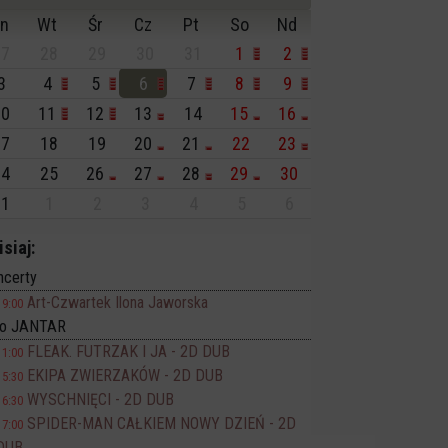
n
Wt
Śr
Cz
Pt
So
Nd
7
28
29
30
31
1
2
3
4
5
6
7
8
9
0
11
12
13
14
15
16
7
18
19
20
21
22
23
4
25
26
27
28
29
30
1
1
2
3
4
5
6
isiaj:
ncerty
Art-Czwartek Ilona Jaworska
19:00
no JANTAR
FLEAK. FUTRZAK I JA - 2D DUB
11:00
EKIPA ZWIERZAKÓW - 2D DUB
15:30
WYSCHNIĘCI - 2D DUB
16:30
SPIDER-MAN CAŁKIEM NOWY DZIEŃ - 2D
17:00
DUB