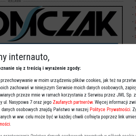
REKLAMA
y internauto,
znanie się z treścią i wyrażenie zgody:
 przechowywanie w moim urządzeniu plików cookies, jak też na przetw
 moich zachowań w niniejszym Serwisie moich danych osobowych, zapi
awianych przeze mnie w ramach korzystania z Serwisu przez JML Sp. z o
y ul. Nasypowa 7 oraz jego
Zaufanych partnerów
. Więcej informacji zw
 danych osobowych znajdą Państwo w naszej
Polityce Prywatności
. 
anych w ww. celu może być w każdej chwili cofnięta poprzez link umi
ności
.