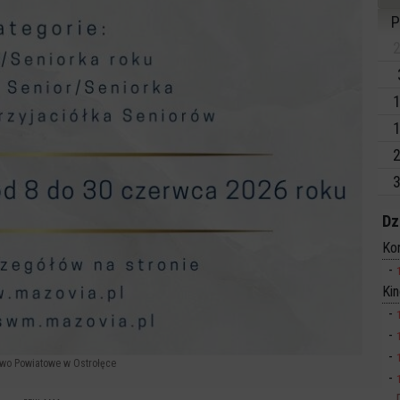
P
2
1
1
2
3
Dz
Ko
Ki
two Powiatowe w Ostrołęce