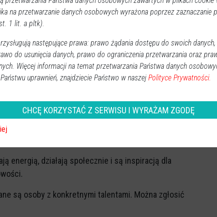
 przetwarzania Państwa danych osobowych zawartych w plikach cookie w
ika na przetwarzanie danych osobowych wyrażona poprzez zaznaczanie
ursu „Mazowiecki Senior Roku”. To okazja, żeby
t. 1 lit. a pltk).
o nie tylko odpoczynek, ale przede wszystkim czas na
zysługują następujące prawa: prawo żądania dostępu do swoich danych,
d Województwa Mazowieckiego chce w ten sposób
rawo do usunięcia danych, prawo do ograniczenia przetwarzania oraz pra
 w regionie.
nych. Więcej informacji na temat przetwarzania Państwa danych osobowy
 Państwu uprawnień, znajdziecie Państwo w naszej
Polityce Prywatności.
rwca.
żna
CHCĘ KORZYSTAĆ Z SERWISU I WYRAŻAM ZGODĘ
iej
upy, w których przyznawane będą wyróżnienia:
ją energią, działają społecznie i są inspiracją dla
wości.
ane są osoby z konkretnymi talentami. Można zgłosić