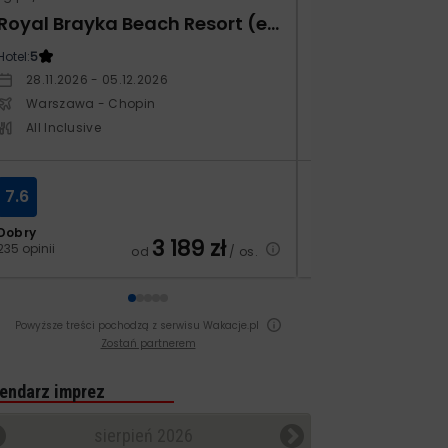
Royal Brayka Beach Resort (ex Zee Brayka)
Monarque El F
Hotel:
5
Hotel:
4
28.11.2026 - 05.12.2026
19.11.2026 - 26.1
Warszawa - Chopin
Warszawa - Ch
All Inclusive
All Inclusive
7.6
8.3
Dobry
Bardzo dobry
3 189
zł
235 opinii
70 opinii
od
/ os.
Powyższe treści pochodzą z serwisu Wakacje.pl
Zostań partnerem
endarz imprez
sierpień 2026