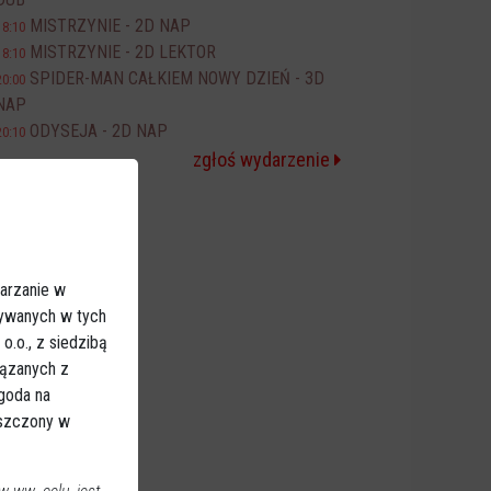
MISTRZYNIE - 2D NAP
18:10
MISTRZYNIE - 2D LEKTOR
18:10
SPIDER-MAN CAŁKIEM NOWY DZIEŃ - 3D
20:00
NAP
ODYSEJA - 2D NAP
20:10
zgłoś wydarzenie
arzanie w
sywanych w tych
.o., z siedzibą
iązanych z
Zgoda na
eszczony w