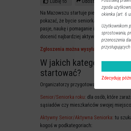
Podstawą prawną
Lubię to
Udostępnij
zgoda użytkown
Na Mazowszu startuje pierwsza edycja konk
okienka (art. 6 us
pokazać, że bycie seniorką czy seniorem t
Użytkownikom pr
pasje, naukę i pomaganie innym. Samorzą
sprostowania, p
docenić najbardziej aktywne osoby starsze
przenoszenia da
przysługujących
Zgłoszenia można wysyłać od 8 do 30 cze
W jakich kategoriach mo
startować?
Zdecyduję późn
Organizatorzy przygotowali trzy główne gr
Senior/Seniorka roku:
dla osób, które zaraża
sąsiadów czy mieszkańców swojej miejsco
Aktywny Senior/Aktywna Seniorka:
tu szuk
kogoś w podkategoriach: