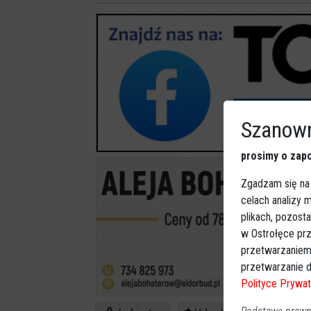
Szanown
prosimy o zapo
Zgadzam się na
celach analizy
plikach, pozost
w Ostrołęce prz
przetwarzaniem
przetwarzanie d
Polityce Prywat