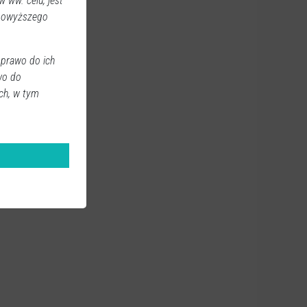
 ww. celu, jest
 powyższego
 prawo do ich
wo do
ch, w tym