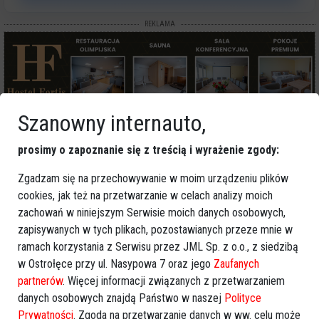
REKLAMA
Szanowny internauto,
Więcej o
:
szkoły Ostrołęka
,
Szkoła Podstawowa nr 10
,
prosimy o zapoznanie się z treścią i wyrażenie zgody:
Zespół Szkół Zawodowych nr 2
,
liczba uczniów
,
szkoły
Zgadzam się na przechowywanie w moim urządzeniu plików
ponadpodstawowe
cookies, jak też na przetwarzanie w celach analizy moich
zachowań w niniejszym Serwisie moich danych osobowych,
zapisywanych w tych plikach, pozostawianych przeze mnie w
ramach korzystania z Serwisu przez JML Sp. z o.o., z siedzibą
w Ostrołęce przy ul. Nasypowa 7 oraz jego
Zaufanych
partnerów
. Więcej informacji związanych z przetwarzaniem
danych osobowych znajdą Państwo w naszej
Polityce
Prywatności
. Zgoda na przetwarzanie danych w ww. celu może