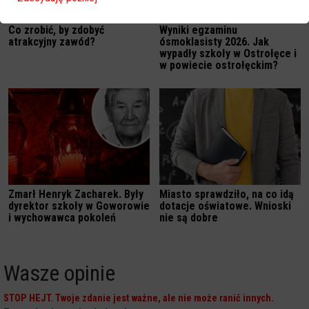
Co zrobić, by zdobyć
Wyniki egzaminu
atrakcyjny zawód?
ósmoklasisty 2026. Jak
wypadły szkoły w Ostrołęce i
w powiecie ostrołęckim?
Zmarł Henryk Zacharek. Były
Miasto sprawdziło, na co idą
dyrektor szkoły w Goworowie
dotacje oświatowe. Wnioski
i wychowawca pokoleń
nie są dobre
Wasze opinie
STOP HEJT. Twoje zdanie jest ważne, ale nie może ranić innych.