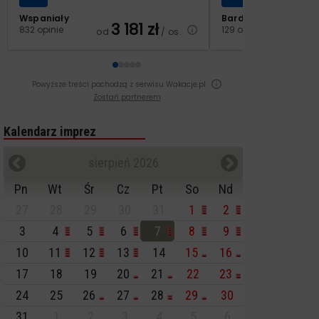
Wspaniały
Bardzo dobry
3 181
zł
2
832 opinie
129 opinii
od
/ os.
od
Powyższe treści pochodzą z serwisu Wakacje.pl
Zostań partnerem
Kalendarz imprez
sierpień 2026
Pn
Wt
Śr
Cz
Pt
So
Nd
27
28
29
30
31
1
2
3
4
5
6
7
8
9
10
11
12
13
14
15
16
17
18
19
20
21
22
23
24
25
26
27
28
29
30
31
1
2
3
4
5
6