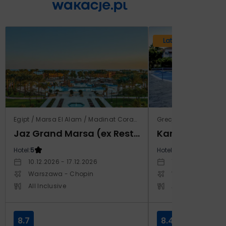
Lato 2026
Egipt / Marsa El Alam / Madinat Coraya
Grecja / Samos / Vo
Jaz Grand Marsa (ex Resta Grand Resort)
Kampos Villag
Hotel:
5
Hotel:
3.5
10.12.2026 - 17.12.2026
10.10.2026 - 17.1
Warszawa - Chopin
Warszawa - Cho
All Inclusive
All Inclusive
8.7
8.4