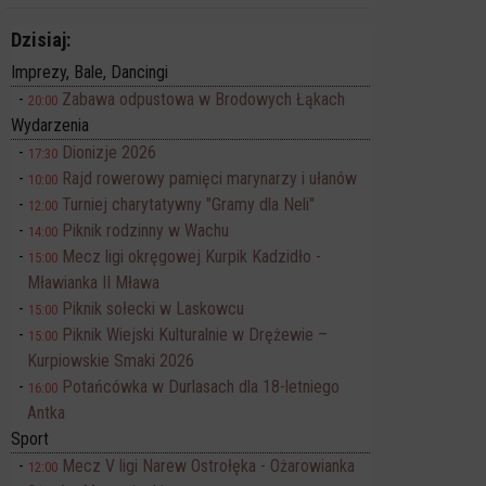
Dzisiaj:
Imprezy, Bale, Dancingi
Zabawa odpustowa w Brodowych Łąkach
20:00
Wydarzenia
Dionizje 2026
17:30
Rajd rowerowy pamięci marynarzy i ułanów
10:00
Turniej charytatywny "Gramy dla Neli"
12:00
Piknik rodzinny w Wachu
14:00
Mecz ligi okręgowej Kurpik Kadzidło -
15:00
Mławianka II Mława
Piknik sołecki w Laskowcu
15:00
Piknik Wiejski Kulturalnie w Drężewie –
15:00
Kurpiowskie Smaki 2026
Potańcówka w Durlasach dla 18-letniego
16:00
Antka
Sport
Mecz V ligi Narew Ostrołęka - Ożarowianka
12:00