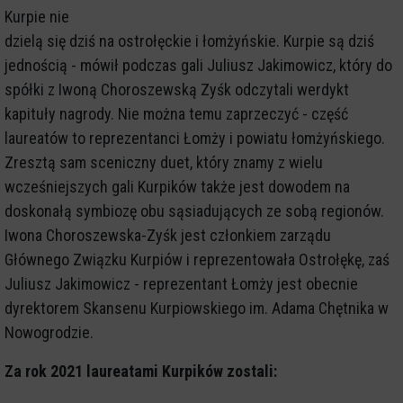
Kurpie nie
dzielą się dziś na ostrołęckie i łomżyńskie. Kurpie są dziś
jednością - mówił podczas gali Juliusz Jakimowicz, który do
spółki z Iwoną Choroszewską Zyśk odczytali werdykt
kapituły nagrody. Nie można temu zaprzeczyć - część
laureatów to reprezentanci Łomży i powiatu łomżyńskiego.
Zresztą sam sceniczny duet, który znamy z wielu
wcześniejszych gali Kurpików także jest dowodem na
doskonałą symbiozę obu sąsiadujących ze sobą regionów.
Iwona Choroszewska-Zyśk jest członkiem zarządu
Głównego Związku Kurpiów i reprezentowała Ostrołękę, zaś
Juliusz Jakimowicz - reprezentant Łomży jest obecnie
dyrektorem Skansenu Kurpiowskiego im. Adama Chętnika w
Nowogrodzie.
Za rok 2021 laureatami Kurpików zostali: