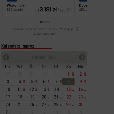
Wspaniały
Dobry
3 181
zł
2
832 opinie
252 opinie
od
/ os.
od
Powyższe treści pochodzą z serwisu Wakacje.pl
Zostań partnerem
Kalendarz imprez
sierpień 2026
Pn
Wt
Śr
Cz
Pt
So
Nd
27
28
29
30
31
1
2
3
4
5
6
7
8
9
10
11
12
13
14
15
16
17
18
19
20
21
22
23
24
25
26
27
28
29
30
31
1
2
3
4
5
6