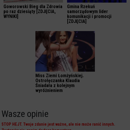
Goworowski Bieg dla Zdrowia
Gmina Rzekuń
po raz dziesiąty [ZDJĘCIA,
samorządowym lider
WYNIKI]
komunikacji i promocji
[ZDJĘCIA]
Miss Ziemi Łomżyńskiej.
Ostrołęczanka Klaudia
Śniadała z kolejnym
wyróżnieniem
Wasze opinie
STOP HEJT. Twoje zdanie jest ważne, ale nie może ranić innych.