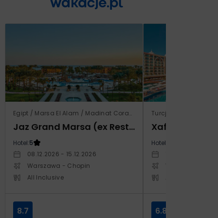
Egipt / Marsa El Alam / Madinat Coraya
Turcja / Riwiera Ture
Jaz Grand Marsa (ex Resta Grand Resort)
Xafira Deluxe 
Hotel:
5
Hotel:
5
08.12.2026 - 15.12.2026
17.04.2027 - 24.
Warszawa - Chopin
Warszawa - Cho
All Inclusive
All Inclusive
8.7
6.8