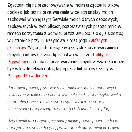
Zgadzam się na przechowywanie w moim urządzeniu plików
cookies, jak też na przetwarzanie w celach analizy moich
Więcej o
:
Ostrołęka
,
Kurpiki 2021
zachowań w niniejszym Serwisie moich danych osobowych,
zapisywanych w tych plikach, pozostawianych przeze mnie w
ramach korzystania z Serwisu przez JML Sp. z o.o., z siedzibą
w Ostrołęce przy ul. Nasypowa 7 oraz jego
Zaufanych
partnerów
. Więcej informacji związanych z przetwarzaniem
danych osobowych znajdą Państwo w naszej
Polityce
Prywatności
. Zgoda na przetwarzanie danych w ww. celu może
być w każdej chwili cofnięta poprzez link umieszczony w
Polityce Prywatności
.
Podstawą prawną przetwarzania Państwa danych osobowych
zawartych w plikach cookie w ww. celu, jest zgoda użytkownika
na przetwarzanie danych osobowych wyrażona poprzez
zaznaczanie powyższego okienka (art. 6 ust. 1 lit. a pltk).
Użytkownikom przysługują następujące prawa: prawo żądania
dostępu do swoich danych, prawo do ich sprostowania, prawo