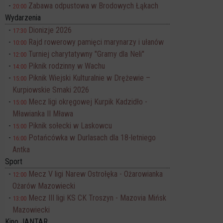
Zabawa odpustowa w Brodowych Łąkach
20:00
Wydarzenia
Dionizje 2026
17:30
Rajd rowerowy pamięci marynarzy i ułanów
10:00
Turniej charytatywny "Gramy dla Neli"
12:00
Piknik rodzinny w Wachu
14:00
Piknik Wiejski Kulturalnie w Drężewie –
15:00
Kurpiowskie Smaki 2026
Mecz ligi okręgowej Kurpik Kadzidło -
15:00
Mławianka II Mława
Piknik sołecki w Laskowcu
15:00
Potańcówka w Durlasach dla 18-letniego
16:00
Antka
Sport
Mecz V ligi Narew Ostrołęka - Ożarowianka
12:00
Ożarów Mazowiecki
Mecz III ligi KS CK Troszyn - Mazovia Mińsk
13:00
Mazowiecki
Kino JANTAR