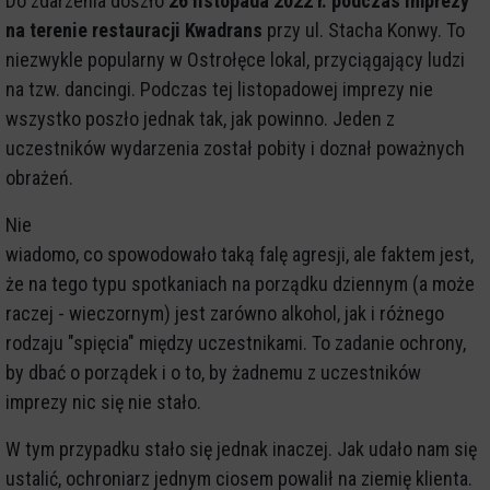
Do zdarzenia doszło
26 listopada 2022 r. podczas imprezy
na terenie restauracji Kwadrans
przy ul. Stacha Konwy. To
niezwykle popularny w Ostrołęce lokal, przyciągający ludzi
na tzw. dancingi. Podczas tej listopadowej imprezy nie
wszystko poszło jednak tak, jak powinno. Jeden z
uczestników wydarzenia został pobity i doznał poważnych
obrażeń.
Nie
wiadomo, co spowodowało taką falę agresji, ale faktem jest,
że na tego typu spotkaniach na porządku dziennym (a może
raczej - wieczornym) jest zarówno alkohol, jak i różnego
rodzaju "spięcia" między uczestnikami. To zadanie ochrony,
by dbać o porządek i o to, by żadnemu z uczestników
imprezy nic się nie stało.
W tym przypadku stało się jednak inaczej. Jak udało nam się
ustalić, ochroniarz jednym ciosem powalił na ziemię klienta.