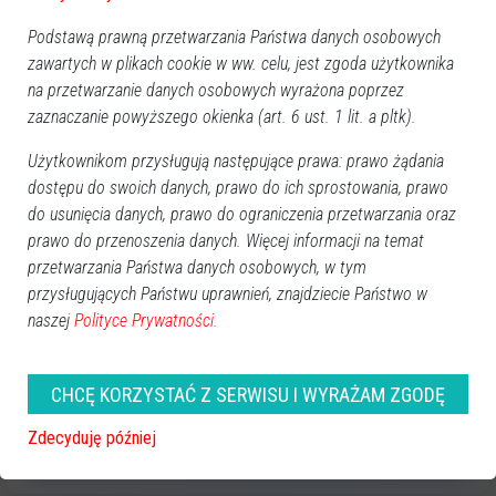
kontaktowania się z pokrzywdzonym. Do tego poręczenie
Podstawą prawną przetwarzania Państwa danych osobowych
majątkowe w wysokości 5 tys. zł i zakaz opuszczania kraju
zawartych w plikach cookie w ww. celu, jest zgoda użytkownika
połączony z zakazem wydania paszportu.
na przetwarzanie danych osobowych wyrażona poprzez
zaznaczanie powyższego okienka (art. 6 ust. 1 lit. a pltk).
-
Aktualnie wykonujemy czynności procesowe zmierzające do
szczegółowego ustalenia okoliczności zdarzenia poprzez
Użytkownikom przysługują następujące prawa: prawo żądania
przesłuchanie innych osób, które były tego dnia na terenie klubu
dostępu do swoich danych, prawo do ich sprostowania, prawo
Kwadrans
- kończy prok. Łukasiewicz. Śledztwo w tej sprawie
do usunięcia danych, prawo do ograniczenia przetwarzania oraz
jest wciąż prowadzone.
prawo do przenoszenia danych. Więcej informacji na temat
przetwarzania Państwa danych osobowych, w tym
przysługujących Państwu uprawnień, znajdziecie Państwo w
naszej
Polityce Prywatności.
GOOGLE NEWS
Obserwuj nas i otrzymuj nowe wiadomości
CHCĘ KORZYSTAĆ Z SERWISU I WYRAŻAM ZGODĘ
Dodaj eOstroleka do obserwowanych źródeł w Google News.
Zdecyduję później
Obserwuj w Google News