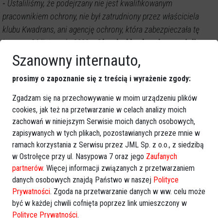
-
Ustaliliśmy, że podejrzany nie jest kwalifikowanym
pracownikiem ochrony, nie był zatrudniony przez właściciela
klubu Kwadrans, ani agencję ochrony, która zabezpieczała tę
imprezę 26 listopada 2022 r.
Obowiązki ochroniarza pełnił na
prośbę jednego z pracowników ustalonej agencji ochrony
-
Szanowny internauto,
wskazuje rzeczniczka ostrołęckiej prokuratury.
prosimy o zapoznanie się z treścią i wyrażenie zgody:
Tym razem "zastępstwo" w roli ochroniarza okazało się mieć
Zgadzam się na przechowywanie w moim urządzeniu plików
poważne konsekwencje.
cookies, jak też na przetwarzanie w celach analizy moich
Trwa śledztwo. Przesłuchiwani są
zachowań w niniejszym Serwisie moich danych osobowych,
zapisywanych w tych plikach, pozostawianych przeze mnie w
uczestnicy imprezy
ramach korzystania z Serwisu przez JML Sp. z o.o., z siedzibą
w Ostrołęce przy ul. Nasypowa 7 oraz jego
Zaufanych
Wobec podejrzanego Adama B. zastosowano wolnościowe
partnerów
. Więcej informacji związanych z przetwarzaniem
środki zapobiegawcze - dozór policji (obowiązek stawienia
danych osobowych znajdą Państwo w naszej
Polityce
się raz w tygodniu w jednostce policji), zakaz opuszczania
Prywatności
. Zgoda na przetwarzanie danych w ww. celu może
miejsca zamieszkania - informowanie o zamierzonym
być w każdej chwili cofnięta poprzez link umieszczony w
opuszczeniu lub zmianie miejsca zamieszkania oraz zakaz
Polityce Prywatności
.