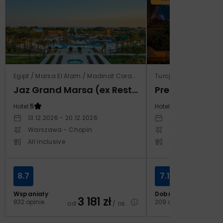
Egipt / Marsa El Alam / Madinat Coraya
Turcja / Riwiera Tur
Jaz Grand Marsa (ex Resta Grand Resort)
Prestige Alan
Hotel:
5
Hotel:
5
13.12.2026 - 20.12.2026
14.10.2026 - 21.1
Warszawa - Chopin
Warszawa - Cho
All Inclusive
All Inclusive
8.7
7.1
Wspaniały
Dobry
3 181
zł
2
832 opinie
209 opinii
od
/ os.
od