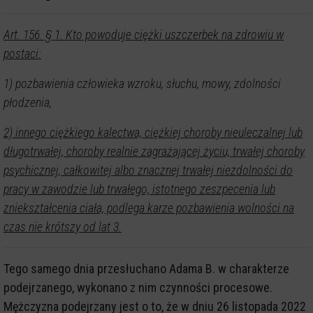
Art. 156. § 1. Kto powoduje ciężki uszczerbek na zdrowiu w
postaci:
1) pozbawienia człowieka wzroku, słuchu, mowy, zdolności
płodzenia,
2) innego ciężkiego kalectwa, ciężkiej choroby nieuleczalnej lub
długotrwałej, choroby realnie zagrażającej życiu, trwałej choroby
psychicznej, całkowitej albo znacznej trwałej niezdolności do
pracy w zawodzie lub trwałego, istotnego zeszpecenia lub
zniekształcenia ciała, podlega karze pozbawienia wolności na
czas nie krótszy od lat 3.
Tego samego dnia przesłuchano Adama B. w charakterze
podejrzanego, wykonano z nim czynności procesowe.
Mężczyzna podejrzany jest o to, że w dniu 26 listopada 2022