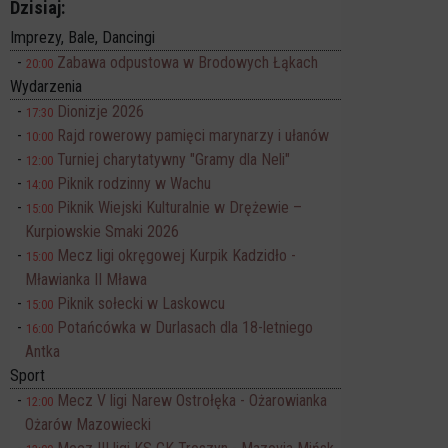
Dzisiaj:
Imprezy, Bale, Dancingi
Zabawa odpustowa w Brodowych Łąkach
20:00
Wydarzenia
Dionizje 2026
17:30
Rajd rowerowy pamięci marynarzy i ułanów
10:00
Turniej charytatywny "Gramy dla Neli"
12:00
Piknik rodzinny w Wachu
14:00
Piknik Wiejski Kulturalnie w Drężewie –
15:00
Kurpiowskie Smaki 2026
Mecz ligi okręgowej Kurpik Kadzidło -
15:00
Mławianka II Mława
Piknik sołecki w Laskowcu
15:00
Potańcówka w Durlasach dla 18-letniego
16:00
Antka
Sport
Mecz V ligi Narew Ostrołęka - Ożarowianka
12:00
Ożarów Mazowiecki