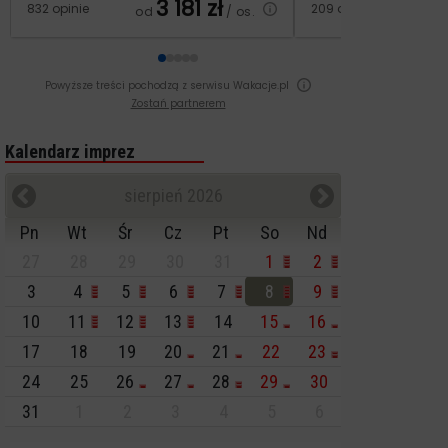
3 181
zł
2
832 opinie
209 opinii
od
/ os.
od
Powyższe treści pochodzą z serwisu Wakacje.pl
Zostań partnerem
Kalendarz imprez
sierpień 2026
Pn
Wt
Śr
Cz
Pt
So
Nd
27
28
29
30
31
1
2
3
4
5
6
7
8
9
10
11
12
13
14
15
16
17
18
19
20
21
22
23
24
25
26
27
28
29
30
31
1
2
3
4
5
6