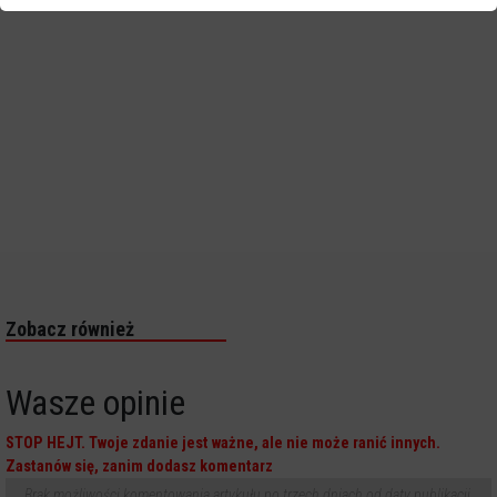
Zobacz również
Wasze opinie
STOP HEJT. Twoje zdanie jest ważne, ale nie może ranić innych.
Zastanów się, zanim dodasz komentarz
Brak możliwości komentowania artykułu po trzech dniach od daty publikacji.