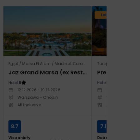
Lato 2026
Egipt / Marsa El Alam / Madinat Coraya
Turcja / Riwiera Tur
Jaz Grand Marsa (ex Resta Grand Resort)
Prestige Alan
Hotel:
5
Hotel:
5
12.12.2026 - 19.12.2026
14.10.2026 - 21.1
Warszawa - Chopin
Warszawa - Cho
All Inclusive
All Inclusive
8.7
7.1
Wspaniały
Dobry