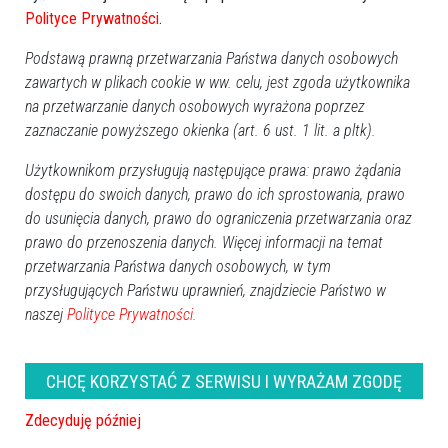
Obserwuj w Google News
Polityce Prywatności
.
Podstawą prawną przetwarzania Państwa danych osobowych
REKLAMA
zawartych w plikach cookie w ww. celu, jest zgoda użytkownika
na przetwarzanie danych osobowych wyrażona poprzez
zaznaczanie powyższego okienka (art. 6 ust. 1 lit. a pltk).
Użytkownikom przysługują następujące prawa: prawo żądania
dostępu do swoich danych, prawo do ich sprostowania, prawo
do usunięcia danych, prawo do ograniczenia przetwarzania oraz
Więcej o
:
Miejska Biblioteka Publiczna
,
Ostrołęka
,
MBP
prawo do przenoszenia danych. Więcej informacji na temat
przetwarzania Państwa danych osobowych, w tym
przysługujących Państwu uprawnień, znajdziecie Państwo w
naszej
Polityce Prywatności.
CHCĘ KORZYSTAĆ Z SERWISU I WYRAŻAM ZGODĘ
Zdecyduję później