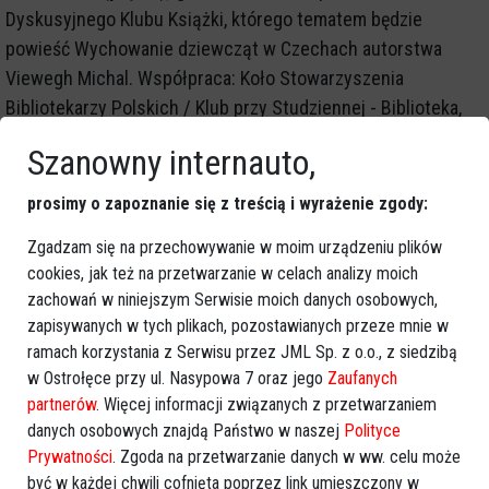
Dyskusyjnego Klubu Książki, którego tematem będzie
powieść Wychowanie dziewcząt w Czechach autorstwa
Viewegh Michal. Współpraca: Koło Stowarzyszenia
Bibliotekarzy Polskich / Klub przy Studziennej - Biblioteka,
Gomulickiego 13
Szanowny internauto,
STOWARZYSZENIE PRZYJACIÓŁ BIBLIOTEK I KSIĄŻKI
prosimy o zapoznanie się z treścią i wyrażenie zgody:
(1992-2022)
Zgadzam się na przechowywanie w moim urządzeniu plików
30 lat w służbie książki i czytelników, Spotkanie
cookies, jak też na przetwarzanie w celach analizy moich
jubileuszowe 28 kwietnia 2022, godz. 18.00
zachowań w niniejszym Serwisie moich danych osobowych,
zapisywanych w tych plikach, pozostawianych przeze mnie w
ramach korzystania z Serwisu przez JML Sp. z o.o., z siedzibą
w Ostrołęce przy ul. Nasypowa 7 oraz jego
Zaufanych
GOOGLE NEWS
partnerów
. Więcej informacji związanych z przetwarzaniem
Obserwuj nas i otrzymuj nowe wiadomości
danych osobowych znajdą Państwo w naszej
Polityce
Dodaj eOstroleka do obserwowanych źródeł w Google News.
Prywatności
. Zgoda na przetwarzanie danych w ww. celu może
być w każdej chwili cofnięta poprzez link umieszczony w