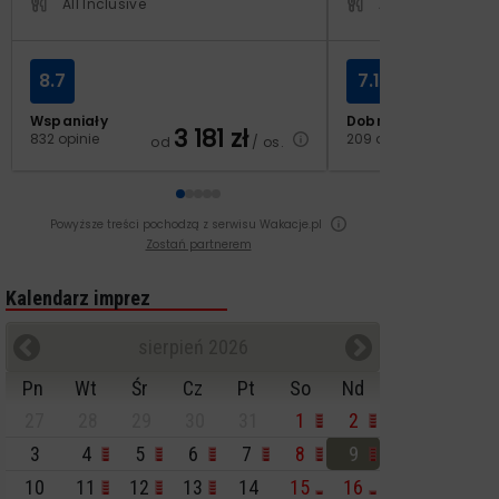
All Inclusive
All Inclusive
8.7
7.1
Wspaniały
Dobry
3 181
zł
2
832 opinie
209 opinii
od
/ os.
od
Powyższe treści pochodzą z serwisu Wakacje.pl
Zostań partnerem
Kalendarz imprez
sierpień 2026
Pn
Wt
Śr
Cz
Pt
So
Nd
27
28
29
30
31
1
2
3
4
5
6
7
8
9
10
11
12
13
14
15
16