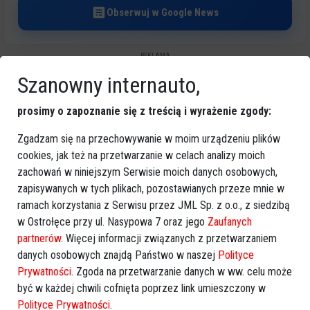
Obserwuj w Google News
REKLAMA
Szanowny internauto,
prosimy o zapoznanie się z treścią i wyrażenie zgody:
Zgadzam się na przechowywanie w moim urządzeniu plików
cookies, jak też na przetwarzanie w celach analizy moich
Więcej o
zachowań w niniejszym Serwisie moich danych osobowych,
:
festyn rodzinny
,
atrakcje dla dzieci
,
piana party
,
zapisywanych w tych plikach, pozostawianych przeze mnie w
grillowane kiełbaski
,
rozpoczęcie wakacji
ramach korzystania z Serwisu przez JML Sp. z o.o., z siedzibą
w Ostrołęce przy ul. Nasypowa 7 oraz jego
Zaufanych
partnerów
. Więcej informacji związanych z przetwarzaniem
danych osobowych znajdą Państwo w naszej
Polityce
Prywatności
. Zgoda na przetwarzanie danych w ww. celu może
być w każdej chwili cofnięta poprzez link umieszczony w
Polityce Prywatności
.