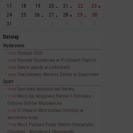
17
18
19
20
21
22
23
24
25
26
27
28
29
30
31
1
2
3
4
5
6
Dzisiaj:
Wydarzenia
Dionizje 2026
17:30
Biesiada Dożynkowa w Przytułach Starych
12:00
Święto jagody w Łodziskach
14:00
Charytatywny Maraton Zumby w Goworowie
16:00
Sport
Sportowa niedziela nad Narwią
10:00
Mecz ligi okręgowej Narew II Ostrołęka -
11:00
Ostrovia Ostrów Mazowiecka
VI Otwarte Mistrzostwa Ostrołęki w
11:00
wyciskaniu leżąc
Mecz Pucharu Polski Elektro-Energetyka
17:30
Ostrołęka - Wymakracz Długosiodło