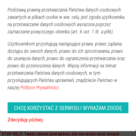
Podstawą prawną przetwarzania Państwa danych osobowych
zawartych w plikach cookie w ww. celu, jest zgoda użytkownika
na przetwarzanie danych osobowych wyrażona poprzez
zaznaczanie powyższego okienka (art. 6 ust. 1 lit. a pltk).
Użytkownikom przysługują następujące prawa: prawo żądania
dostępu do swoich danych, prawo do ich sprostowania, prawo
do usunięcia danych, prawo do ograniczenia przetwarzania oraz
prawo do przenoszenia danych. Więcej informacji na temat
przetwarzania Państwa danych osobowych, w tym
przysługujących Państwu uprawnień, znajdziecie Państwo w
naszej
Polityce Prywatności.
Zobacz również
CHCĘ KORZYSTAĆ Z SERWISU I WYRAŻAM ZGODĘ
Zdecyduję później
Wasze opinie
STOP HEJT. Twoje zdanie jest ważne, ale nie może ranić innych.