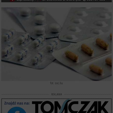
fot. sxc.hu
REKLAMA