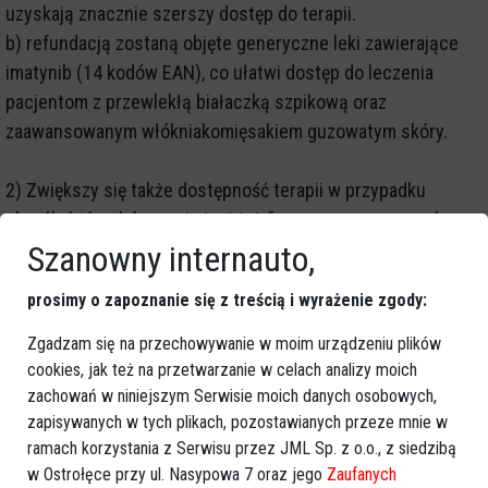
uzyskają znacznie szerszy dostęp do terapii.
b) refundacją zostaną objęte generyczne leki zawierające
imatynib (14 kodów EAN), co ułatwi dostęp do leczenia
pacjentom z przewlekłą białaczką szpikową oraz
zaawansowanym włókniakomięsakiem guzowatym skóry.
2) Zwiększy się także dostępność terapii w przypadku
chorób, których leczenie jest już finansowane w ramach
programów lekowych i chemioterapii:
Szanowny internauto,
a) zmieni się opis programu lekowego Leczenie pierwotnych
prosimy o zapoznanie się z treścią i wyrażenie zgody:
niedoborów odporności u dzieci, co pozwoli na
dostosowanie treści programu do aktualnych wytycznych
Zgadzam się na przechowywanie w moim urządzeniu plików
terapeutycznych. Wprowadzone zmiany zostały pozytywnie
cookies, jak też na przetwarzanie w celach analizy moich
ocenione przez ekspertów klinicznych, ich zasadność
zachowań w niniejszym Serwisie moich danych osobowych,
zapisywanych w tych plikach, pozostawianych przeze mnie w
potwierdził również Prezes Agencji Oceny Technologii
ramach korzystania z Serwisu przez JML Sp. z o.o., z siedzibą
Medycznych.
w Ostrołęce przy ul. Nasypowa 7 oraz jego
Zaufanych
b) refundacją zostanie objęty lek zawierający doksorubicynę