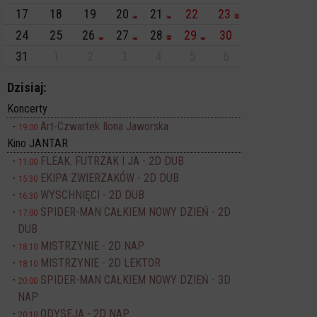
17
18
19
20
21
22
23
24
25
26
27
28
29
30
31
1
2
3
4
5
6
Dzisiaj:
Koncerty
Art-Czwartek Ilona Jaworska
19:00
Kino JANTAR
FLEAK. FUTRZAK I JA - 2D DUB
11:00
EKIPA ZWIERZAKÓW - 2D DUB
15:30
WYSCHNIĘCI - 2D DUB
16:30
SPIDER-MAN CAŁKIEM NOWY DZIEŃ - 2D
17:00
DUB
MISTRZYNIE - 2D NAP
18:10
MISTRZYNIE - 2D LEKTOR
18:10
SPIDER-MAN CAŁKIEM NOWY DZIEŃ - 3D
20:00
NAP
ODYSEJA - 2D NAP
20:10