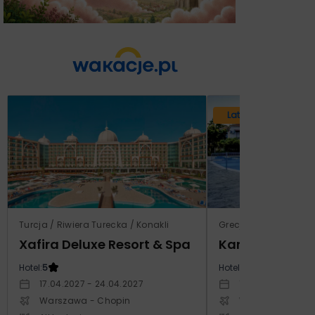
Lato 2026
Turcja / Riwiera Turecka / Konakli
Grecja / Samos / Vo
Xafira Deluxe Resort & Spa
Kampos Villag
Hotel:
5
Hotel:
3.5
17.04.2027 - 24.04.2027
10.10.2026 - 17.1
Warszawa - Chopin
Warszawa - Cho