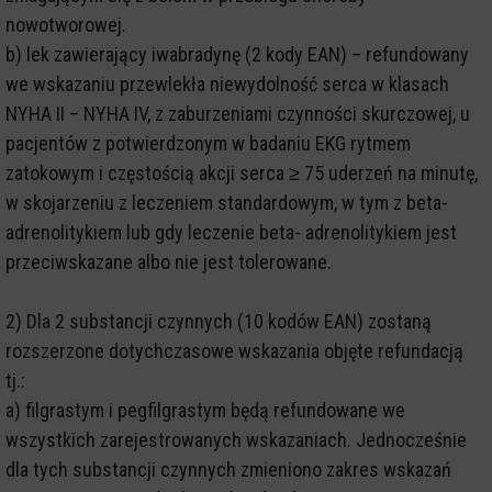
nowotworowej.
b) lek zawierający iwabradynę (2 kody EAN) – refundowany
we wskazaniu przewlekła niewydolność serca w klasach
NYHA II – NYHA IV, z zaburzeniami czynności skurczowej, u
pacjentów z potwierdzonym w badaniu EKG rytmem
zatokowym i częstością akcji serca ≥ 75 uderzeń na minutę,
w skojarzeniu z leczeniem standardowym, w tym z beta-
adrenolitykiem lub gdy leczenie beta- adrenolitykiem jest
przeciwskazane albo nie jest tolerowane.
2) Dla 2 substancji czynnych (10 kodów EAN) zostaną
rozszerzone dotychczasowe wskazania objęte refundacją
tj.:
a) filgrastym i pegfilgrastym będą refundowane we
wszystkich zarejestrowanych wskazaniach. Jednocześnie
dla tych substancji czynnych zmieniono zakres wskazań