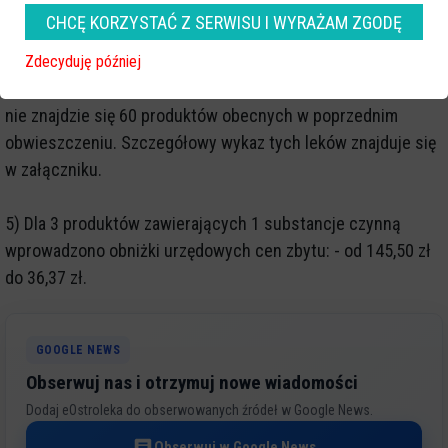
4) Na skutek wpłynięcia wniosków o skrócenie terminu
CHCĘ KORZYSTAĆ Z SERWISU I WYRAŻAM ZGODĘ
obowiązywania decyzji refundacyjnej lub braku kontynuacji
refundacji produktów, dla których decyzje refundacyjne
Zdecyduję później
przestają obowiązywać 1 stycznia 2014 r., w obwieszczeniu
nie znajdzie się 60 produktów obecnych w poprzednim
obwieszczeniu. Szczegółowy wykaz tych leków znajduje się
w załączniku.
5) Dla 3 produktów zawierających 1 substancje czynną
wprowadzono obniżki urzędowych cen zbytu: - od 145,50 zł
do 36,37 zł.
GOOGLE NEWS
Obserwuj nas i otrzymuj nowe wiadomości
Dodaj eOstroleka do obserwowanych źródeł w Google News.
Obserwuj w Google News