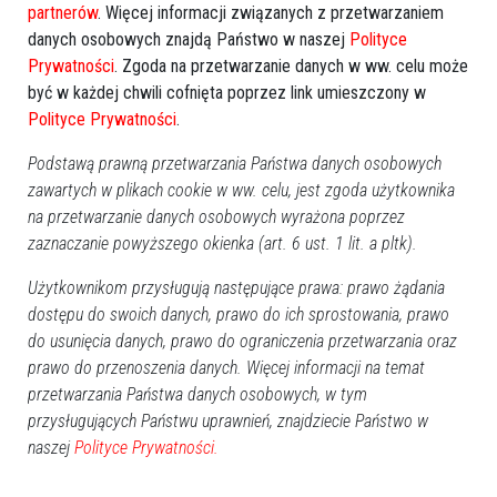
partnerów
. Więcej informacji związanych z przetwarzaniem
liposomalna niepegylowaną – w zakresie wskazań
danych osobowych znajdą Państwo w naszej
Polityce
pozarejestracyjnych, tj. leczenie choroby Hodgkina i
Prywatności
. Zgoda na przetwarzanie danych w ww. celu może
chłoniaków nieziarniczych w przypadku pacjentów, którzy
być w każdej chwili cofnięta poprzez link umieszczony w
nie mogą być leczeni konwencjonalnymi preparatami
Polityce Prywatności
.
doksorubicyny ze względu na współistniejące schorzenia
Podstawą prawną przetwarzania Państwa danych osobowych
kardiologiczne oraz przebytą w przeszłości terapię
zawartych w plikach cookie w ww. celu, jest zgoda użytkownika
doksorubicyną konwencjonalną z wykorzystaniem dawki
na przetwarzanie danych osobowych wyrażona poprzez
łącznej ≥ 200mg/m2.
zaznaczanie powyższego okienka (art. 6 ust. 1 lit. a pltk).
Użytkownikom przysługują następujące prawa: prawo żądania
3) Refundacją zostaną objęte także kolejne leki zawierające
dostępu do swoich danych, prawo do ich sprostowania, prawo
substancje czynne: kwas zoledronowy (6 kodów EAN), sól
do usunięcia danych, prawo do ograniczenia przetwarzania oraz
kwasu folinowego (1 kod EAN), karboplatyna (1 kod EAN),
prawo do przenoszenia danych. Więcej informacji na temat
cytarabine (4 kody EAN), gemcitabina (3 kody EAN) oraz
przetwarzania Państwa danych osobowych, w tym
infliksimab (2 kody EAN). Rozszerzone zostaną również
przysługujących Państwu uprawnień, znajdziecie Państwo w
wskazania dla leku zawierającego docetaksel (3 kody EAN).
naszej
Polityce Prywatności.