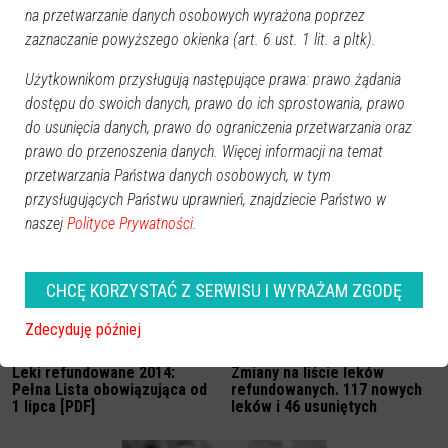
na przetwarzanie danych osobowych wyrażona poprzez
zaznaczanie powyższego okienka (art. 6 ust. 1 lit. a pltk).
Użytkownikom przysługują następujące prawa: prawo żądania
dostępu do swoich danych, prawo do ich sprostowania, prawo
do usunięcia danych, prawo do ograniczenia przetwarzania oraz
Leki refundowane 2014:
Chorzy na cukrzycę nadal nie
prawo do przenoszenia danych. Więcej informacji na temat
Pełna lista obowiązująca od 1
mają dostępu do
września
refundowanych leków
przetwarzania Państwa danych osobowych, w tym
najnowszej generacji
przysługujących Państwu uprawnień, znajdziecie Państwo w
naszej
Polityce Prywatności.
CHCĘ KORZYSTAĆ Z SERWISU I WYRAŻAM ZGODĘ
Zdecyduję później
Leki refundowane 2014:
Zmiany na liście leków
Pełna Lista obowiązująca od
refundowanych. 117 nowych
1 lipca [PDF]
leków i 46 usuniętych