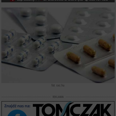
fot. sxc.hu
REKLAMA