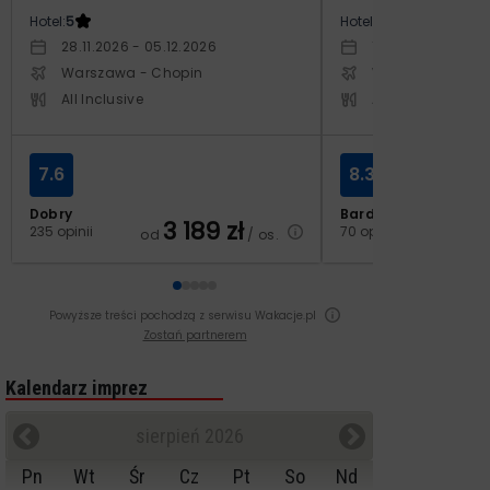
Hotel:
5
Hotel:
4
28.11.2026 - 05.12.2026
19.11.2026 - 26.11
Warszawa - Chopin
Warszawa - Cho
All Inclusive
All Inclusive
7.6
8.3
Dobry
Bardzo dobry
3 189
zł
2
235 opinii
70 opinii
od
/ os.
od
Powyższe treści pochodzą z serwisu Wakacje.pl
Zostań partnerem
Kalendarz imprez
sierpień 2026
Pn
Wt
Śr
Cz
Pt
So
Nd