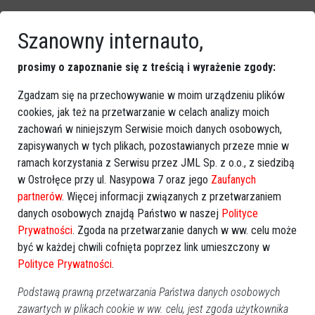
Szanowny internauto,
prosimy o zapoznanie się z treścią i wyrażenie zgody:
Zgadzam się na przechowywanie w moim urządzeniu plików
cookies, jak też na przetwarzanie w celach analizy moich
zachowań w niniejszym Serwisie moich danych osobowych,
Zobacz również
zapisywanych w tych plikach, pozostawianych przeze mnie w
ramach korzystania z Serwisu przez JML Sp. z o.o., z siedzibą
w Ostrołęce przy ul. Nasypowa 7 oraz jego
Zaufanych
partnerów
. Więcej informacji związanych z przetwarzaniem
danych osobowych znajdą Państwo w naszej
Polityce
Prywatności
. Zgoda na przetwarzanie danych w ww. celu może
być w każdej chwili cofnięta poprzez link umieszczony w
Leki refundowane 2014: Nowa
Polscy cukrzycy nadal bez
Polityce Prywatności
.
lista obowiązująca od 1
dostępu do nowoczesnego
listopada
leczenia
Podstawą prawną przetwarzania Państwa danych osobowych
zawartych w plikach cookie w ww. celu, jest zgoda użytkownika