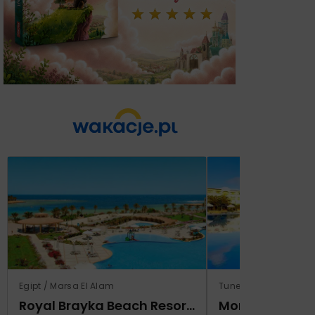
Egipt / Marsa El Alam
Tunezja / Al-Mahdijj
Royal Brayka Beach Resort (ex Zee Brayka)
Monarque El F