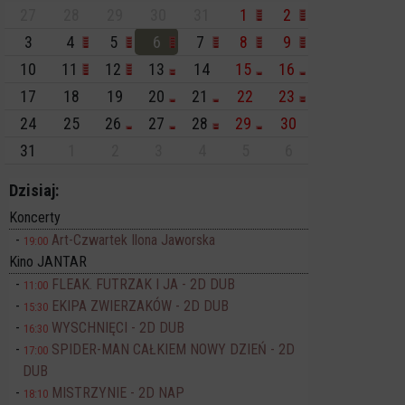
27
28
29
30
31
1
2
3
4
5
6
7
8
9
10
11
12
13
14
15
16
17
18
19
20
21
22
23
24
25
26
27
28
29
30
31
1
2
3
4
5
6
Dzisiaj:
Koncerty
Art-Czwartek Ilona Jaworska
19:00
Kino JANTAR
FLEAK. FUTRZAK I JA - 2D DUB
11:00
EKIPA ZWIERZAKÓW - 2D DUB
15:30
WYSCHNIĘCI - 2D DUB
16:30
SPIDER-MAN CAŁKIEM NOWY DZIEŃ - 2D
17:00
DUB
MISTRZYNIE - 2D NAP
18:10