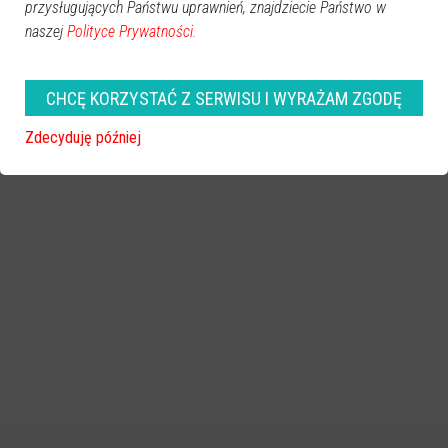
Gadomski
,
Karol Samsel
przysługujących Państwu uprawnień, znajdziecie Państwo w
naszej
Polityce Prywatności.
CHCĘ KORZYSTAĆ Z SERWISU I WYRAŻAM ZGODĘ
Zdecyduję później