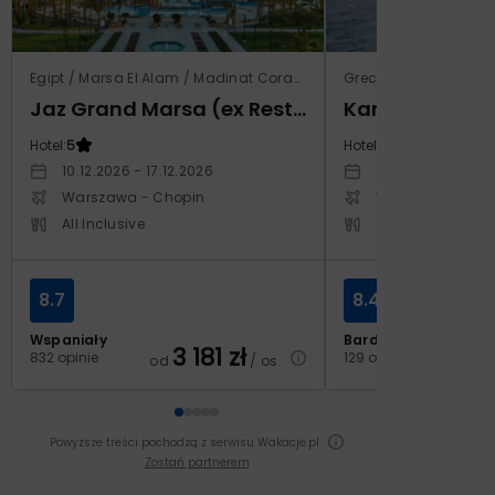
Egipt / Marsa El Alam / Madinat Coraya
Grecja / Samos / Vo
Jaz Grand Marsa (ex Resta Grand Resort)
Kampos Villag
Hotel:
5
Hotel:
3.5
10.12.2026 - 17.12.2026
10.10.2026 - 17.1
Warszawa - Chopin
Warszawa - Cho
All Inclusive
All Inclusive
8.7
8.4
Wspaniały
Bardzo dobry
3 181
zł
2
832 opinie
129 opinii
od
/ os.
od
Powyższe treści pochodzą z serwisu Wakacje.pl
Zostań partnerem