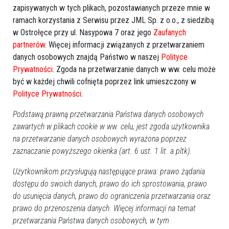
zapisywanych w tych plikach, pozostawianych przeze mnie w
ramach korzystania z Serwisu przez JML Sp. z o.o., z siedzibą
w Ostrołęce przy ul. Nasypowa 7 oraz jego
Zaufanych
GOOGLE NEWS
partnerów
. Więcej informacji związanych z przetwarzaniem
Obserwuj nas i otrzymuj nowe wiadomości
danych osobowych znajdą Państwo w naszej
Polityce
Dodaj eOstroleka do obserwowanych źródeł w Google News.
Prywatności
. Zgoda na przetwarzanie danych w ww. celu może
być w każdej chwili cofnięta poprzez link umieszczony w
Obserwuj w Google News
Polityce Prywatności
.
Podstawą prawną przetwarzania Państwa danych osobowych
REKLAMA
zawartych w plikach cookie w ww. celu, jest zgoda użytkownika
na przetwarzanie danych osobowych wyrażona poprzez
zaznaczanie powyższego okienka (art. 6 ust. 1 lit. a pltk).
Użytkownikom przysługują następujące prawa: prawo żądania
dostępu do swoich danych, prawo do ich sprostowania, prawo
do usunięcia danych, prawo do ograniczenia przetwarzania oraz
Więcej o
:
Lelis
,
kurpiowskie Granie
,
harmonia
,
przegląd
prawo do przenoszenia danych. Więcej informacji na temat
harmonistów
,
przegląd skrzypków ludowych
,
Henryk
przetwarzania Państwa danych osobowych, w tym