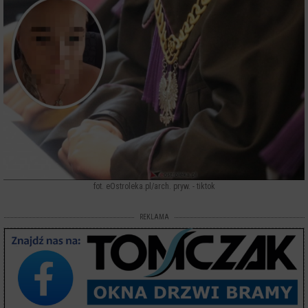
fot. eOstroleka.pl/arch. pryw. - tiktok
REKLAMA