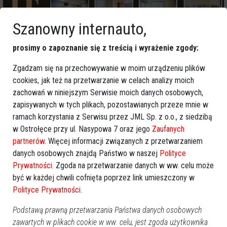
Szanowny internauto,
prosimy o zapoznanie się z treścią i wyrażenie zgody:
Więcej o
:
znęcanie się
,
niepełnosprawne dziecko
,
Zgadzam się na przechowywanie w moim urządzeniu plików
tymczasowy areszt
,
zażalenie
,
obrońca z urzędu
cookies, jak też na przetwarzanie w celach analizy moich
zachowań w niniejszym Serwisie moich danych osobowych,
zapisywanych w tych plikach, pozostawianych przeze mnie w
ramach korzystania z Serwisu przez JML Sp. z o.o., z siedzibą
w Ostrołęce przy ul. Nasypowa 7 oraz jego
Zaufanych
partnerów
. Więcej informacji związanych z przetwarzaniem
danych osobowych znajdą Państwo w naszej
Polityce
Prywatności
. Zgoda na przetwarzanie danych w ww. celu może
być w każdej chwili cofnięta poprzez link umieszczony w
Polityce Prywatności
.
Podstawą prawną przetwarzania Państwa danych osobowych
zawartych w plikach cookie w ww. celu, jest zgoda użytkownika