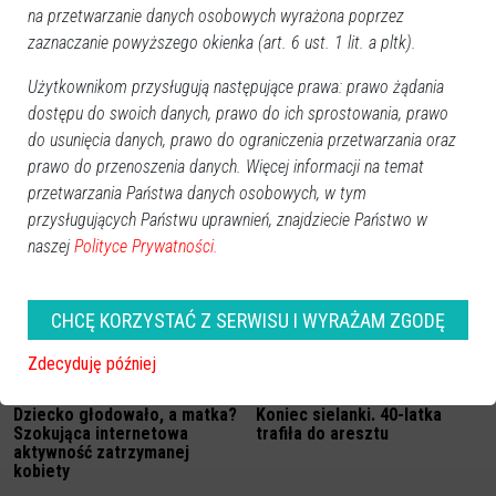
na przetwarzanie danych osobowych wyrażona poprzez
zaznaczanie powyższego okienka (art. 6 ust. 1 lit. a pltk).
Użytkownikom przysługują następujące prawa: prawo żądania
dostępu do swoich danych, prawo do ich sprostowania, prawo
do usunięcia danych, prawo do ograniczenia przetwarzania oraz
prawo do przenoszenia danych. Więcej informacji na temat
przetwarzania Państwa danych osobowych, w tym
przysługujących Państwu uprawnień, znajdziecie Państwo w
Zobacz również
naszej
Polityce Prywatności.
CHCĘ KORZYSTAĆ Z SERWISU I WYRAŻAM ZGODĘ
Zdecyduję później
Dziecko głodowało, a matka?
Koniec sielanki. 40-latka
Szokująca internetowa
trafiła do aresztu
aktywność zatrzymanej
kobiety