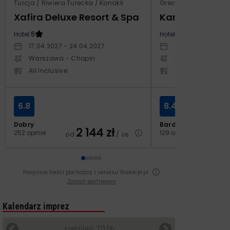
Turcja / Riwiera Turecka / Konakli
Grecja / Samos / Vo
Xafira Deluxe Resort & Spa
Kampos Villag
Hotel:
5
Hotel:
3.5
17.04.2027 - 24.04.2027
10.10.2026 - 17.1
Warszawa - Chopin
Warszawa - Cho
All Inclusive
All Inclusive
6.8
8.4
Dobry
Bardzo dobry
2 144
zł
2
252 opinie
129 opinii
od
/ os.
od
Powyższe treści pochodzą z serwisu Wakacje.pl
Zostań partnerem
Kalendarz imprez
sierpień 2026