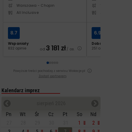
Warszawa - Chopin
Warszawa - Cho
All Inclusive
All Inclusive
8.7
6.9
Wspaniały
Dobry
3 181
zł
2
832 opinie
251 opinii
od
/ os.
od
Powyższe treści pochodzą z serwisu Wakacje.pl
Zostań partnerem
Kalendarz imprez
sierpień 2026
Pn
Wt
Śr
Cz
Pt
So
Nd
27
28
29
30
31
1
2
3
4
5
6
7
8
9