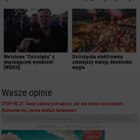
Metalowa "Ostrołęka" z
Ostrołęcka elektrownia
imponującym wynikiem!
zmniejszy emisję dwutlenku
[WIDEO]
węgla
Wasze opinie
STOP HEJT. Twoje zdanie jest ważne, ale nie może ranić innych.
Zastanów się, zanim dodasz komentarz
Brak możliwości komentowania artykułu po trzech dniach od daty publikacji.
Komentarze po 7 dniach są czyszczone.