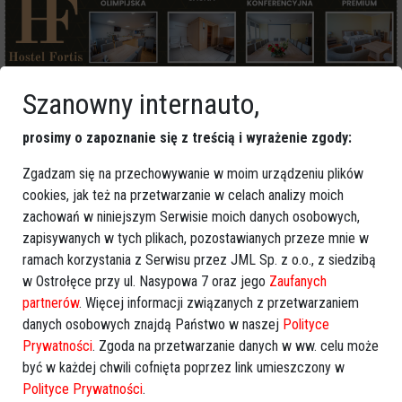
Szanowny internauto,
Więcej o
:
rewitalizacja Ostrołęka
,
Gminny Program
prosimy o zapoznanie się z treścią i wyrażenie zgody:
Rewitalizacji
,
projekty społeczne
,
aktywizacja mieszkańców
,
zmiany miejskie
Zgadzam się na przechowywanie w moim urządzeniu plików
cookies, jak też na przetwarzanie w celach analizy moich
zachowań w niniejszym Serwisie moich danych osobowych,
zapisywanych w tych plikach, pozostawianych przeze mnie w
ramach korzystania z Serwisu przez JML Sp. z o.o., z siedzibą
w Ostrołęce przy ul. Nasypowa 7 oraz jego
Zaufanych
partnerów
. Więcej informacji związanych z przetwarzaniem
danych osobowych znajdą Państwo w naszej
Polityce
Prywatności
. Zgoda na przetwarzanie danych w ww. celu może
być w każdej chwili cofnięta poprzez link umieszczony w
Polityce Prywatności
.