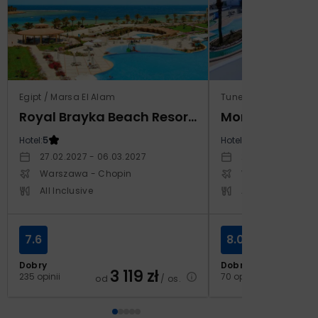
Egipt / Marsa El Alam
Tunezja / Monastir
Royal Brayka Beach Resort (ex Zee Brayka)
Hotel:
5
Hotel:
4
27.02.2027 - 06.03.2027
29.10.2026 - 05.1
Warszawa - Chopin
Warszawa - Cho
All Inclusive
All Inclusive
7.6
8.0
Dobry
Dobry
3 119
zł
2
235 opinii
70 opinii
od
/ os.
od