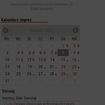
Powyższe treści pochodzą z serwisu Wakacje.pl
Zostań partnerem
Kalendarz imprez
sierpień 2026
Pn
Wt
Śr
Cz
Pt
So
Nd
27
28
29
30
31
1
2
3
4
5
6
7
8
9
10
11
12
13
14
15
16
17
18
19
20
21
22
23
24
25
26
27
28
29
30
31
1
2
3
4
5
6
Dzisiaj:
Imprezy, Bale, Dancingi
Zabawa odpustowa w Brodowych Łąkach
20:00