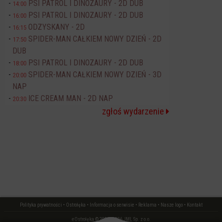
PSI PATROL I DINOZAURY - 2D DUB
14:00
PSI PATROL I DINOZAURY - 2D DUB
16:00
ODZYSKANY - 2D
16:15
SPIDER-MAN CAŁKIEM NOWY DZIEŃ - 2D
17:50
DUB
PSI PATROL I DINOZAURY - 2D DUB
18:00
SPIDER-MAN CAŁKIEM NOWY DZIEŃ - 3D
20:00
NAP
ICE CREAM MAN - 2D NAP
20:30
zgłoś wydarzenie
Polityka prywatności
•
Ostrołęka
•
Informacja o serwisie
•
Reklama
•
Nasze logo
•
Kontakt
eOstrołęka © 2006 - 2026 JML Sp. z o.o.