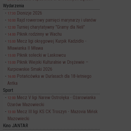
Wydarzenia
Dionizje 2026
17:30
Rajd rowerowy pamięci marynarzy i ułanów
10:00
Turniej charytatywny "Gramy dla Neli"
12:00
Piknik rodzinny w Wachu
14:00
Mecz ligi okręgowej Kurpik Kadzidło -
15:00
Mławianka II Mława
Piknik sołecki w Laskowcu
15:00
Piknik Wiejski Kulturalnie w Drężewie –
15:00
Kurpiowskie Smaki 2026
Potańcówka w Durlasach dla 18-letniego
16:00
Antka
Sport
Mecz V ligi Narew Ostrołęka - Ożarowianka
12:00
Ożarów Mazowiecki
Mecz III ligi KS CK Troszyn - Mazovia Mińsk
13:00
Mazowiecki
Kino JANTAR