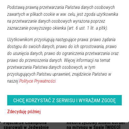
Podstawą prawną przetwarzania Państwa danych osobowych
zawartych w plikach cookie w ww. celu, jest zgoda użytkownika
na przetwarzanie danych osobowych wyrażona poprzez
zaznaczanie powyższego okienka (art. 6 ust. 1 lit. a pltk).
Użytkownikom przysługują następujące prawa: prawo żądania
dostępu do swoich danych, prawo do ich sprostowania, prawo
do usunięcia danych, prawo do ograniczenia przetwarzania oraz
prawo do przenoszenia danych. Więcej informacji na temat
przetwarzania Państwa danych osobowych, w tym
Zobacz również
przysługujących Państwu uprawnień, znajdziecie Państwo w
naszej
Polityce Prywatności.
CHCĘ KORZYSTAĆ Z SERWISU I WYRAŻAM ZGODĘ
Zdecyduję później
Pięściarze Championa
Rekord życiowy Amelii Kordel
sparowali w Jedwabnie
na mityngu w Spale [WIDEO]